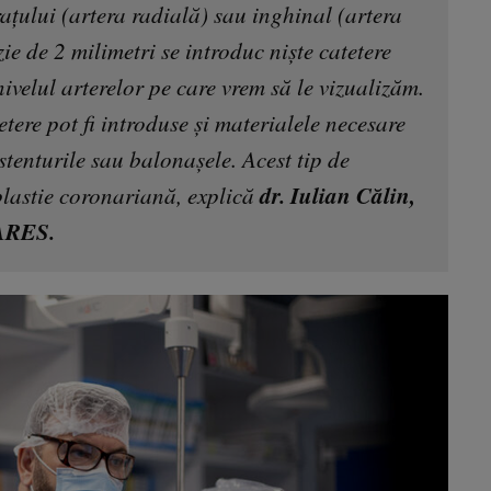
rațului (artera radială) sau inghinal (artera
ie de 2 milimetri se introduc niște catetere
ivelul arterelor pe care vrem să le vizualizăm.
tere pot fi introduse și materialele necesare
stenturile sau balonașele. Acest tip de
dr. Iulian Călin,
lastie coronariană, explică
 ARES.