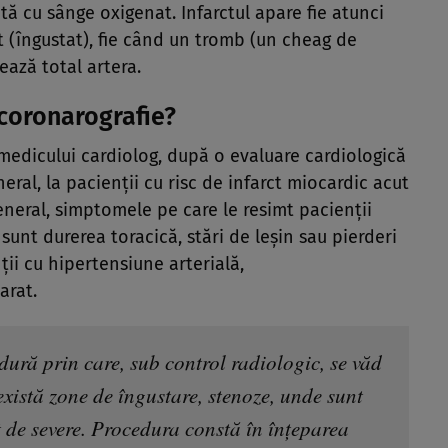
tă cu sânge oxigenat. Infarctul apare fie atunci
 (îngustat), fie când un tromb (un cheag de
ează total artera.
 coronarografie?
 medicului cardiolog, după o evaluare cardiologică
ral, la pacienții cu risc de infarct miocardic acut
general, simptomele pe care le resimt pacienții
sunt durerea toracică, stări de leșin sau pierderi
nții cu hipertensiune arterială,
arat.
ură prin care, sub control radiologic, se văd
există zone de îngustare, stenoze, unde sunt
t de severe. Procedura constă în înțeparea