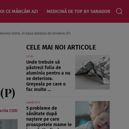
OI CE MÂNCĂM AZI
MEDICINĂ DE TOP BY SANADOR
relor inimii, în baza biletului de trimitere (P)
CELE MAI NOI ARTICOLE
ȘTIRI
Unde trebuie să
păstrezi folia de
aluminiu pentru a nu
se deteriora.
Greșeala pe care o
 (P)
fac multe ...
SĂNĂTATE
5 probleme de
ctia CSID
sănătate după
naștere pe care
proaspetele mame le