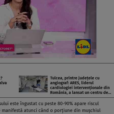
t?
Tulcea, printre județele cu
alva
angiograf: ARES, liderul
cardiologiei intervenționale din
România, a lansat un centru de…
sului este îngustat cu peste 80-90% apare riscul
se manifestă atunci când o porțiune din mușchiul