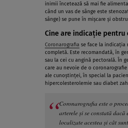
inimii încetează să mai fie alimenta
când un vas de sânge este stenozat
sânge) se pune în mișcare și obstru
Cine are indicație pentru
Coronarografia
se face la indicația
completă. Este recomandată, în gene
sau la cei cu angină pectorală. În 
care au nevoie de o coronarografie 
ale cunoștinței, în special la pacie
hipercolesterolemie sau diabet zah
Coronarografia este o proced
arterele și se constată dacă 
localizate acestea și cât sun