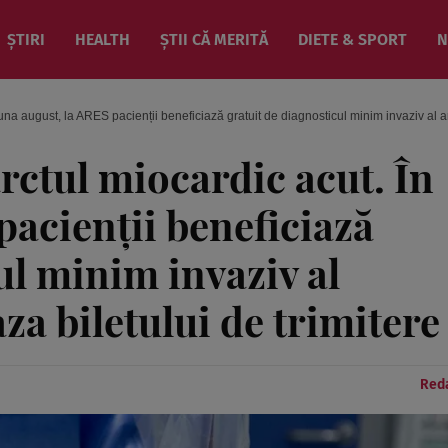
ȘTIRI
HEALTH
ȘTII CĂ MERITĂ
DIETE & SPORT
N
una august, la ARES pacienții beneficiază gratuit de diagnosticul minim invaziv al arte
rctul miocardic acut. În
pacienții beneficiază
ul minim invaziv al
aza biletului de trimitere
Reda