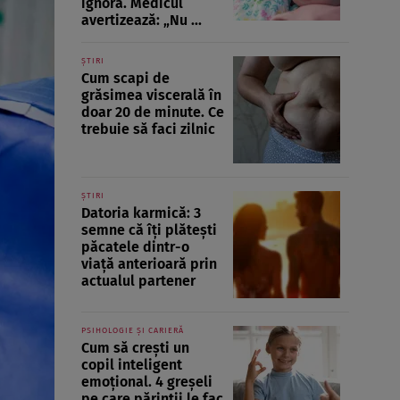
ignoră. Medicul
avertizează: „Nu ...
ȘTIRI
Cum scapi de
grăsimea viscerală în
doar 20 de minute. Ce
trebuie să faci zilnic
ȘTIRI
Datoria karmică: 3
semne că îți plătești
păcatele dintr-o
viață anterioară prin
actualul partener
PSIHOLOGIE ȘI CARIERĂ
Cum să crești un
copil inteligent
emoțional. 4 greșeli
pe care părinții le fac