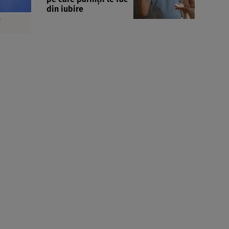
din iubire
r