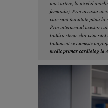
unei artere, la nivelul anteb
femurală). Prin această inciz
care sunt înaintate până la n
Prin intermediul acestor cate
tratării stenozelor cum sunt 
tratament se numește angiop
medic primar cardiolog la