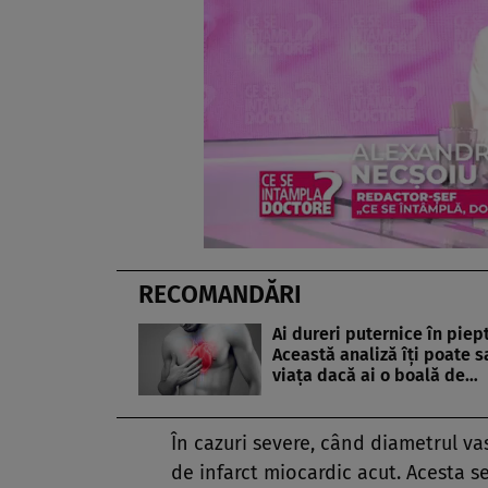
RECOMANDĂRI
Ai dureri puternice în piep
Această analiză îți poate s
viața dacă ai o boală de…
În cazuri severe, când diametrul va
de infarct miocardic acut. Acesta 