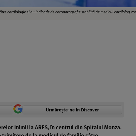
 către cardiologie și au indicație de coronarografie stabilită de medicul cardiolog vo
Urmărește-ne in Discover
elor inimii la ARES, în centrul din Spitalul Monza.
e trimitere de la medicul de familie către