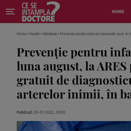
HOME
Home
•
Health
•
Sănătate
•
Prevenție pentru infarctul miocardic acut. În l
Prevenție pentru infa
luna august, la ARES 
gratuit de diagnostic
arterelor inimii, în b
Publicat:
28-07-2022, 09:30