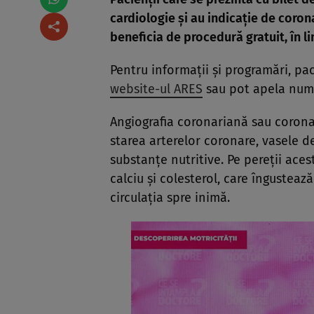
cardiologie și au indicație de coron
beneficia de procedură gratuit, în li
Pentru informații și programări, p
website-ul ARES
sau pot apela numă
Angiografia coronariană sau coronar
starea arterelor coronare, vasele d
substanțe nutritive. Pe pereții ace
calciu și colesterol, care îngustea
circulația spre inimă.