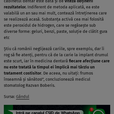
cabinetul dentar este dată şi de
viteza obţinerii
rezultatelor.
Indiferent de metoda aplicată, ea este
valabilă un an sau mai mult, contează întreţinerea care
se realizează acasă. Substanţa activă cea mai folosită
este peroxidul de hidrogen, care se regăseşte sub
diverse forme: geluri, benzi, paste, soluţie de clătit gura
etc
Ştiu că românii neglijează cariile, spre exemplu, dar îi
rog să fie atenţi, pentru că de la carie la implant drumul
este scurt, iar în medicina dentară
fiecare afecţiune care
nu este tratată la timpul ei împlică mai târziu un
tratament costisitor
. De aceea, nu uitaţi: frumos
înseamnă şi sănătos!”, concluzionează medicul
stomatolog Razvan Boberis.
Sursa:
Gândul