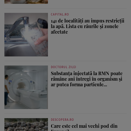
CAPITAL.RO
141 de localități au impus restricții
la apă. Lista cu râurile și zonele
afectate
DOCTORUL ZILEI
Substanța injectată la RMN poate
rămâne ani întregi în organism și
ar putea forma particule...
DESCOPERA.RO
Care este cel mai vechi pod din