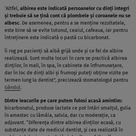
‘Altfel,
albirea este indicată persoanelor cu dinţi integri
şi trebuie să se ţină cont că plombele şi coroanele nu se
albesc
. De asemenea, pentru a se menţine rezultatele,
este bine să se evite tutunul, ceaiul, cafeaua, iar pentru
întreţinere este indicată o pastă cu bicarbonat.
Îi rog pe pacienţi să aibă grijă unde şi ce fel de albire
realizează. Sunt multe locuri în care se practică albirea
dinţilor, în mall, în spa, în cabinete de înfrumuseţare,
dar în loc de dinţi albi şi frumoşi puteţi obţine vizite pe
termen lung la dentist”, precizează stomatologul pentru
Gândul
.
Dintre leacurile pe care putem folosi acasă amintim:
bicarbonatul, produse lactate ce pot întări smalţul, gulia
în amestec cu lămâia, salvia, dar cu moderaţie, ca
adjuvant. “Diferenţa dintre albirea dinţilor acasă, cu
substanţe date de medicul dentist, şi cea realizată în