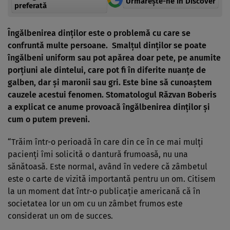
Urmărește-ne in Discover
preferată
Îngălbenirea dinţilor este o problemă cu care se
confruntă multe persoane. Smalţul dinţilor se poate
îngălbeni uniform sau pot apărea doar pete, pe anumite
porţiuni ale dintelui, care pot fi în diferite nuanţe de
galben, dar şi maronii sau gri. Este bine să cunoaştem
cauzele acestui fenomen. Stomatologul Răzvan Boberis
a explicat ce anume provoacă îngălbenirea dinţilor şi
cum o putem preveni.
“Trăim într-o perioadă în care din ce în ce mai mulţi
pacienţi îmi solicită o dantură frumoasă, nu una
sănătoasă. Este normal, având în vedere că zâmbetul
este o carte de vizită importantă pentru un om. Citisem
la un moment dat într-o publicaţie americană că în
societatea lor un om cu un zâmbet frumos este
considerat un om de succes.