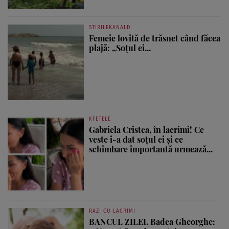
STIRILEKANALD
Femeie lovită de trăsnet când făcea
plajă: „Soțul ei...
KFETELE
Gabriela Cristea, în lacrimi! Ce
veste i-a dat soțul ei și ce
schimbare importantă urmează...
RAZI CU LACRIMI
BANCUL ZILEI. Badea Gheorghe: