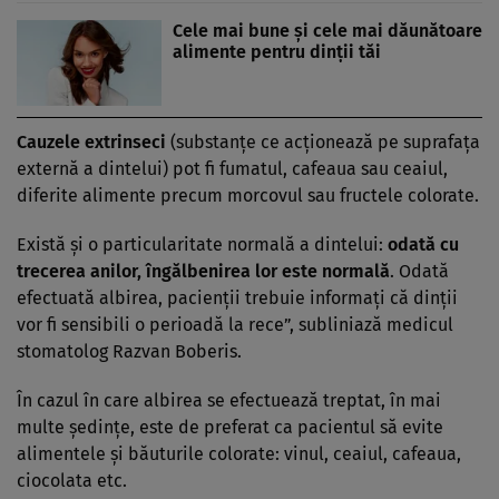
Cele mai bune şi cele mai dăunătoare
alimente pentru dinţii tăi
Cauzele extrinseci
(substanţe ce acţionează pe suprafaţa
externă a dintelui) pot fi fumatul, cafeaua sau ceaiul,
diferite alimente precum morcovul sau fructele colorate.
Există şi o particularitate normală a dintelui:
odată cu
trecerea anilor, îngălbenirea lor este normală
. Odată
efectuată albirea, pacienţii trebuie informaţi că dinţii
vor fi sensibili o perioadă la rece”, subliniază medicul
stomatolog Razvan Boberis.
În cazul în care albirea se efectuează treptat, în mai
multe şedinţe, este de preferat ca pacientul să evite
alimentele şi băuturile colorate: vinul, ceaiul, cafeaua,
ciocolata etc.