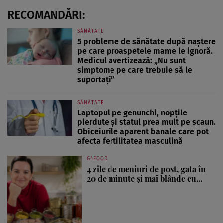
RECOMANDĂRI:
SĂNĂTATE
5 probleme de sănătate după naștere
pe care proaspetele mame le ignoră.
Medicul avertizează: „Nu sunt
simptome pe care trebuie să le
suportați”
SĂNĂTATE
Laptopul pe genunchi, nopțile
pierdute și statul prea mult pe scaun.
Obiceiurile aparent banale care pot
afecta fertilitatea masculină
G4FOOD
4 zile de meniuri de post, gata în
20 de minute și mai blânde cu...