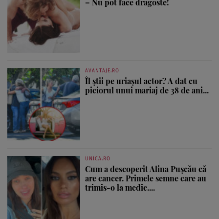
– Nu pot face dragoste!
AVANTAJE.RO
Îl știi pe uriașul actor? A dat cu
piciorul unui mariaj de 38 de ani...
UNICA.RO
Cum a descoperit Alina Pușcău că
are cancer. Primele semne care au
trimis-o la medic....