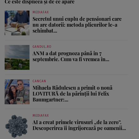
Ce este dispneea şi de ce apare
MEDIAFAX
Secretul unui cuplu de pensionari care
nu are datorii: metoda plicurilor le-a
schimbat...
GANDUL.RO
ANM a dat prognoza până în 7
septembrie. Cum va fi vremea în...
CANCAN
Mihaela Rădulescu a primit o nouă
LOVITURĂ de la părinții lui Felix
Baumgartner:...
MEDIAFAX
AI a creat primele virusuri „de la zero”.
Descoperirea îi îngrijorează pe oamenii...