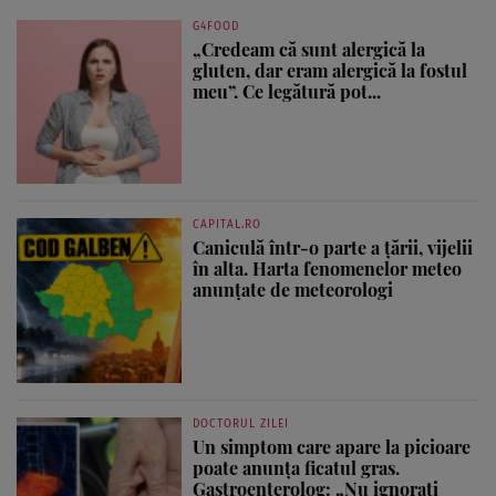
G4FOOD
„Credeam că sunt alergică la
gluten, dar eram alergică la fostul
meu”. Ce legătură pot...
CAPITAL.RO
Caniculă într-o parte a țării, vijelii
în alta. Harta fenomenelor meteo
anunțate de meteorologi
DOCTORUL ZILEI
Un simptom care apare la picioare
poate anunța ficatul gras.
Gastroenterolog: „Nu ignorați