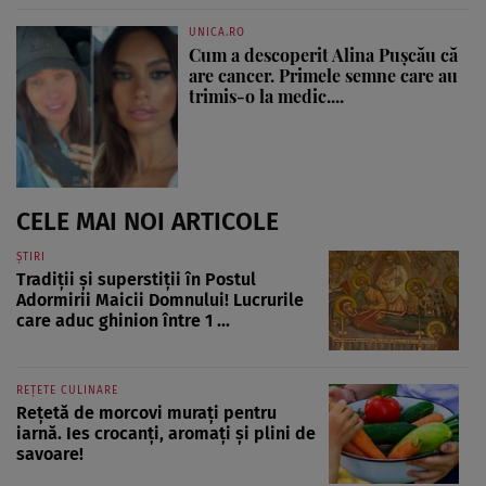
UNICA.RO
Cum a descoperit Alina Pușcău că
are cancer. Primele semne care au
trimis-o la medic....
CELE MAI NOI ARTICOLE
ȘTIRI
Tradiții și superstiții în Postul
Adormirii Maicii Domnului! Lucrurile
care aduc ghinion între 1 ...
REȚETE CULINARE
Rețetă de morcovi murați pentru
iarnă. Ies crocanți, aromați și plini de
savoare!