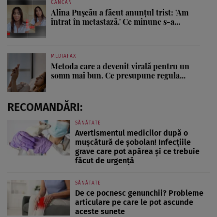
CANCAN
Alina Pușcău a făcut anunțul trist: 'Am
intrat în metastază.' Ce minune s-a...
MEDIAFAX
Metoda care a devenit virală pentru un
somn mai bun. Ce presupune regula...
RECOMANDĂRI:
SĂNĂTATE
Avertismentul medicilor după o
mușcătură de șobolan! Infecțiile
grave care pot apărea și ce trebuie
făcut de urgență
SĂNĂTATE
De ce pocnesc genunchii? Probleme
articulare pe care le pot ascunde
aceste sunete