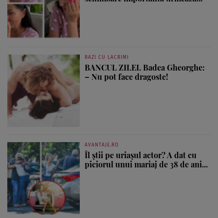
RAZI CU LACRIMI
BANCUL ZILEI. Badea Gheorghe:
– Nu pot face dragoste!
AVANTAJE.RO
Îl știi pe uriașul actor? A dat cu
piciorul unui mariaj de 38 de ani...