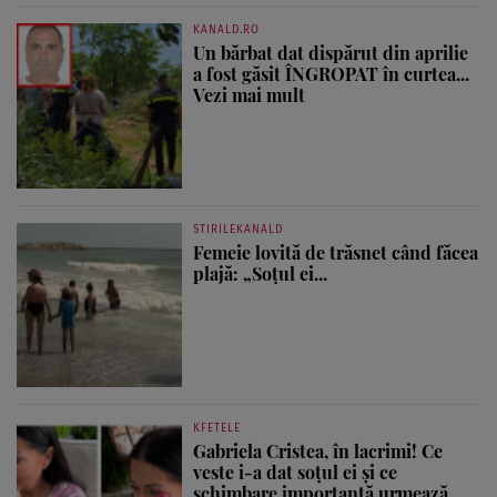
KANALD.RO
Un bărbat dat dispărut din aprilie
a fost găsit ÎNGROPAT în curtea...
Vezi mai mult
STIRILEKANALD
Femeie lovită de trăsnet când făcea
plajă: „Soțul ei...
KFETELE
Gabriela Cristea, în lacrimi! Ce
veste i-a dat soțul ei și ce
schimbare importantă urmează...