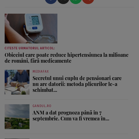
CITESTE URMATORUL ARTICOL:
Obiceiul care poate reduce hipertensiunea la milioane
de români, fără medicamente
MEDIAFAX
Secretul unui cuplu de pensionari care
nu are datorii: metoda plicurilor le-a
schimbat...
GANDUL.RO
ANM a dat prognoza până în 7
septembrie. Cum va fi vremea în...