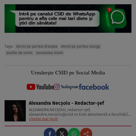
Tags:
dormi pe partea dreapta
dormi pe partea stanga
pozitie de somn
sanatatea inimii
Urmărește CSID pe Social Media
Alexandra Necșoiu - Redactor-șef
ALEXANDRA NECŞOIU, redactor-șef,
alexandra.necsoiu@csid.ro
Este absolventă a Facultăţii
de Jurnalism şi Ştiinţele Comunicării şi deţine o diplomă
citește mai mult
de master în Producţie Multimedia şi Audio-Video.
Iubeşte să scrie şi nu se vede făcând altceva, acesta fiind
visul ei încă de pe ...