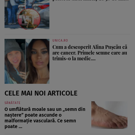
UNICA.RO
Cum a descoperit Alina Pușcău că
are cancer. Primele semne care au
trimis-o la medic....
CELE MAI NOI ARTICOLE
SĂNĂTATE
O umflătură moale sau un „semn din
naștere” poate ascunde o
malformație vasculară. Ce semn
poate ...