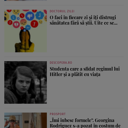
DOCTORUL ZILEI
O faci în fiecare zi și îți distrugi
sănătatea fără să știi. Uite ce se...
DESCOPERA.RO
Studenta care a sfidat regimul lui
Hitler și a plătit cu viața
PROSPORT
„Îmi iubesc formele”. Georgina
Rodriguez s-a pozat în costum de