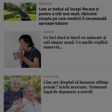
SĂNĂTATE
Cum ar trebui să începi fiecare zi
pentru a trăi mai mult. Obiceiul
simplu pe care medicii îl recomandă
aproape tuturor
G4FOOD
Ce faci dacă te îneci cu mâncare și
ești singur acasă. Un medic explică
manevra...
CAPITAL.RO
Cine are dreptul să încaseze ultima
pensie? Actele necesare. Termenul
legal de depunere a cererii