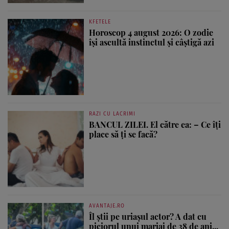
KFETELE
Horoscop 4 august 2026: O zodie
își ascultă instinctul și câștigă azi
RAZI CU LACRIMI
BANCUL ZILEI. El către ea: – Ce îți
place să ți se facă?
AVANTAJE.RO
Îl știi pe uriașul actor? A dat cu
piciorul unui mariaj de 38 de ani...