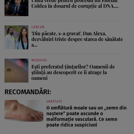
Undă verde pentru procesul lui Florian
Coldea în dosarul de corupție al DNA....
CANCAN
'Din păcate, s-a gravat'. Dan Alexa,
dezvăluiri triste despre starea de sănătate
a...
MEDIAFAX
Ești preferatul țânțarilor? Oamenii de
știință au descoperit ce îi atrage la
oameni
RECOMANDĂRI:
SĂNĂTATE
O umflătură moale sau un „semn din
naștere” poate ascunde o
malformație vasculară. Ce semn
poate ridica suspiciuni