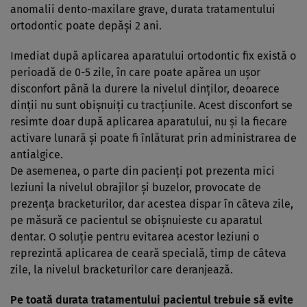
anomalii dento-maxilare grave, durata tratamentului
ortodontic poate depăşi 2 ani.
Imediat după aplicarea aparatului ortodontic fix există o
perioadă de 0-5 zile, în care poate apărea un uşor
disconfort până la durere la nivelul dinţilor, deoarece
dinţii nu sunt obişnuiţi cu tracţiunile. Acest disconfort se
resimte doar după aplicarea aparatului, nu şi la fiecare
activare lunară şi poate fi înlăturat prin administrarea de
antialgice.
De asemenea, o parte din pacienţi pot prezenta mici
leziuni la nivelul obrajilor şi buzelor, provocate de
prezenţa bracketurilor, dar acestea dispar în câteva zile,
pe măsură ce pacientul se obişnuieste cu aparatul
dentar. O soluţie pentru evitarea acestor leziuni o
reprezintă aplicarea de ceară specială, timp de câteva
zile, la nivelul bracketurilor care deranjează.
Pe toată durata tratamentului pacientul trebuie să evite