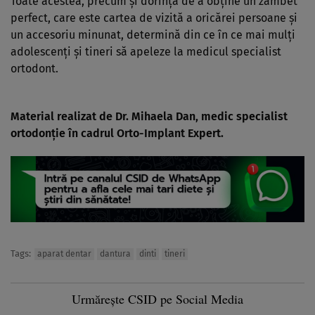
Toate acestea, precum şi dorinţa de a obţine un zâmbet
perfect, care este cartea de vizită a oricărei persoane şi
un accesoriu minunat, determină din ce în ce mai mulţi
adolescenţi şi tineri să apeleze la medicul specialist
ortodont.
Material realizat de Dr. Mihaela Dan, medic specialist
ortodonţie în cadrul Orto-Implant Expert.
Tags:
aparat dentar
dantura
dinti
tineri
Urmărește CSID pe Social Media