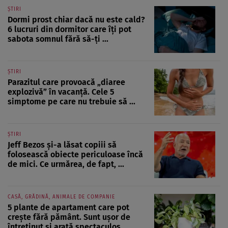
ȘTIRI
Dormi prost chiar dacă nu este cald?
6 lucruri din dormitor care îți pot
sabota somnul fără să-ți ...
ȘTIRI
Parazitul care provoacă „diaree
explozivă” în vacanță. Cele 5
simptome pe care nu trebuie să ...
ȘTIRI
Jeff Bezos și-a lăsat copiii să
folosească obiecte periculoase încă
de mici. Ce urmărea, de fapt, ...
CASĂ, GRĂDINĂ, ANIMALE DE COMPANIE
5 plante de apartament care pot
crește fără pământ. Sunt ușor de
întreținut și arată spectaculos