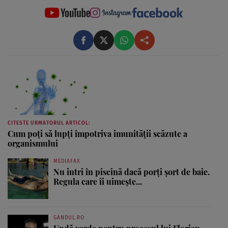
CITESTE URMATORUL ARTICOL:
Cum poţi să lupţi împotriva imunităţii scăzute a
organismului
MEDIAFAX
Nu intri în piscină dacă porți șort de baie.
Regula care îi uimește...
GANDUL.RO