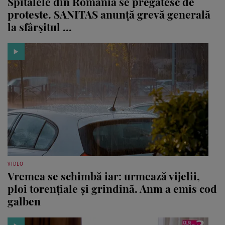
Spitalele din România se pregătesc de
proteste. SANITAS anunță grevă generală
la sfârșitul ...
VIDEO
Vremea se schimbă iar: urmează vijelii,
ploi torențiale și grindină. Anm a emis cod
galben