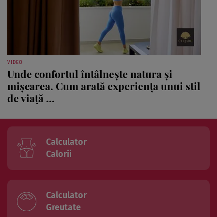
VIDEO
Unde confortul întâlnește natura și
mișcarea. Cum arată experiența unui stil
de viață ...
Calculator
Calorii
Calculator
Greutate