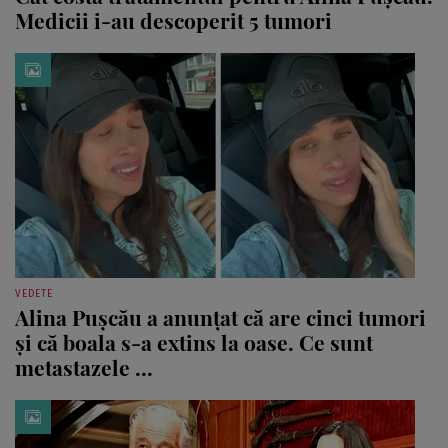
Medicii i-au descoperit 5 tumori
VEDETE
Alina Pușcău a anunțat că are cinci tumori
și că boala s-a extins la oase. Ce sunt
metastazele ...