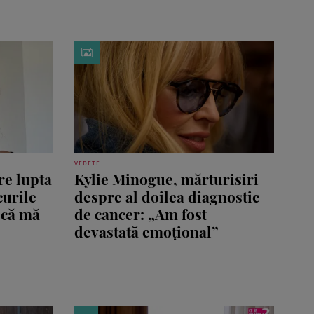
VEDETE
re lupta
Kylie Minogue, mărturisiri
curile
despre al doilea diagnostic
 că mă
de cancer: „Am fost
devastată emoțional”