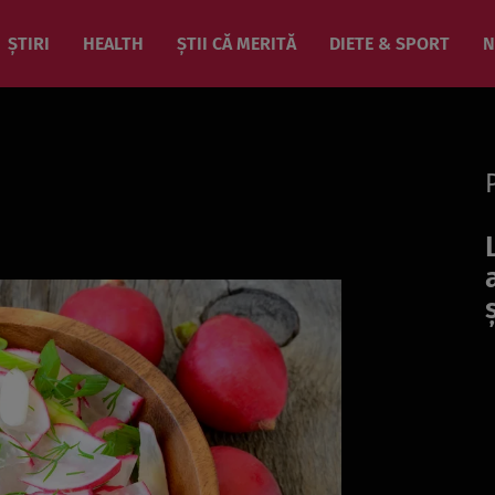
ȘTIRI
HEALTH
ȘTII CĂ MERITĂ
DIETE & SPORT
N