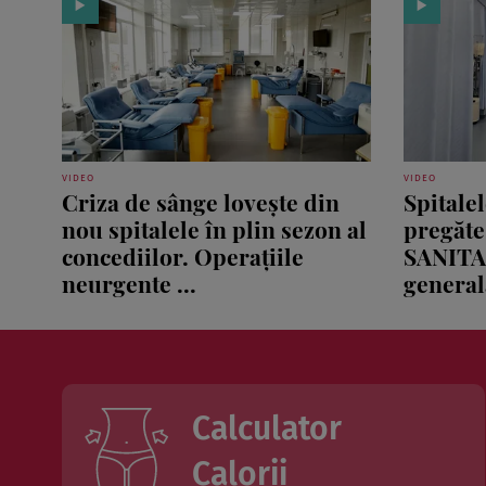
VIDEO
VIDEO
Criza de sânge lovește din
Spitale
nou spitalele în plin sezon al
pregăte
concediilor. Operațiile
SANITA
neurgente ...
generală
Calculator
Calorii