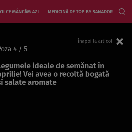
OI CE MÂNCĂM AZI
MEDICINĂ DE TOP BY SANADOR
Înapoi la articol
Poza
4
/ 5
Legumele ideale de semănat în
aprilie! Vei avea o recoltă bogată
și salate aromate