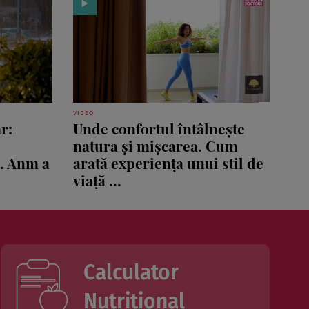
VIDEO
r:
Unde confortul întâlnește
natura și mișcarea. Cum
ă. Anm a
arată experiența unui stil de
viață ...
Calculator
Nutritional