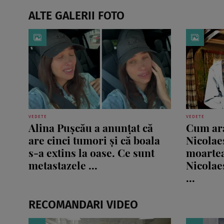
ALTE GALERII FOTO
VEDETE
VEDETE
Alina Pușcău a anunțat că
Cum ara
are cinci tumori și că boala
Nicolaes
s-a extins la oase. Ce sunt
moartea
metastazele ...
Nicolae
...
RECOMANDARI VIDEO