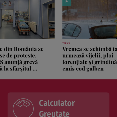
VIDEO
le din România se
Vremea se schimbă ia
sc de proteste.
urmează vijelii, ploi
S anunță grevă
torențiale și grindin
 la sfârșitul ...
emis cod galben
Calculator
Greutate