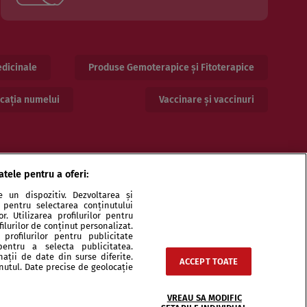
dicinale
Produse Gemoterapice și Fitoterapice
cația numelui
Vaccinare și vaccinuri
atele pentru a oferi:
 un dispozitiv. Dezvoltarea și
or pentru selectarea conținutului
. Utilizarea profilurilor pentru
ilurilor de conținut personalizat.
profilurilor pentru publicitate
pentru a selecta publicitatea.
ri și specialiști
Echipa
Contact
Sitemap
nații de date din surse diferite.
ACCEPT TOATE
inutul. Date precise de geolocație
VREAU SA MODIFIC