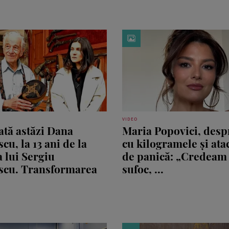
VIDEO
tă astăzi Dana
Maria Popovici, desp
cu, la 13 ani de la
cu kilogramele și ata
 lui Sergiu
de panică: „Credeam
scu. Transformarea
sufoc, ...