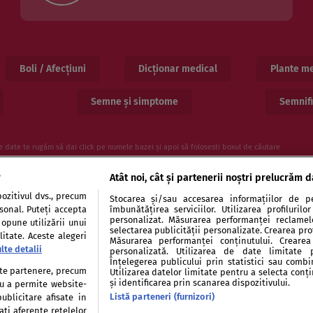
Boli / Afecțiuni
Dicționar medical
Plante me
Semne și simptome
Semnifi
e date te rugăm să dai click pe numele bazei și apoi să folosesti boxul de căutare
e
Atât noi, cât și partenerii noștri prelucrăm d
ozitivul dvs., precum
Stocarea și/sau accesarea informațiilor de pe
rsonal. Puteți accepta
îmbunătățirea serviciilor. Utilizarea profiluril
personalizat. Măsurarea performanței reclamelor
 opune utilizării unui
selectarea publicității personalizate. Crearea prof
itate. Aceste alegeri
Măsurarea performanței conținutului. Crearea 
lte detalii
personalizată. Utilizarea de date limitate 
entialitate
Politica de cookies
Publicitate
Auto
Înțelegerea publicului prin statistici sau combi
tate partenere, precum
Utilizarea datelor limitate pentru a selecta conț
și identificarea prin scanarea dispozitivului.
tru a permite website-
Listă parteneri (furnizori)
ublicitare afisate in
ati aferente retelelor