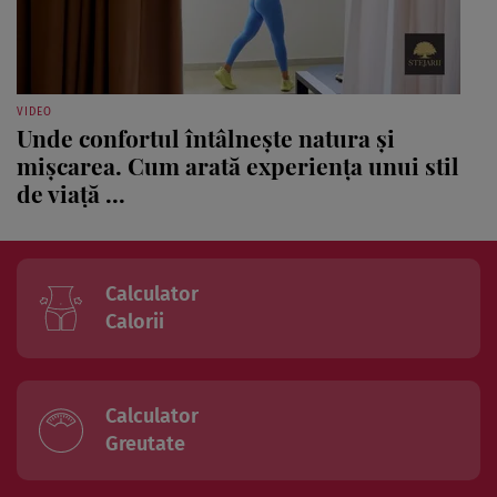
VIDEO
Unde confortul întâlnește natura și
mișcarea. Cum arată experiența unui stil
de viață ...
Calculator
Calorii
Calculator
Greutate