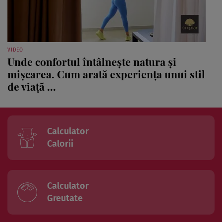
VIDEO
Unde confortul întâlnește natura și
mișcarea. Cum arată experiența unui stil
de viață ...
Calculator
Calorii
Calculator
Greutate