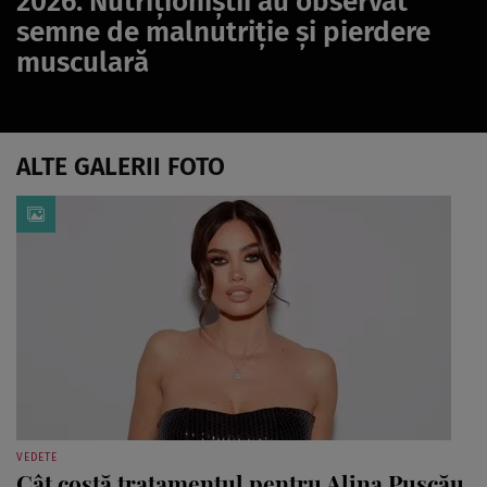
2026. Nutriționiștii au observat
semne de malnutriție și pierdere
musculară
ALTE GALERII FOTO
VEDETE
Cât costă tratamentul pentru Alina Pușcău.