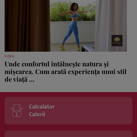
VIDEO
Unde confortul întâlnește natura și
mișcarea. Cum arată experiența unui stil
de viață ...
Calculator
Calorii