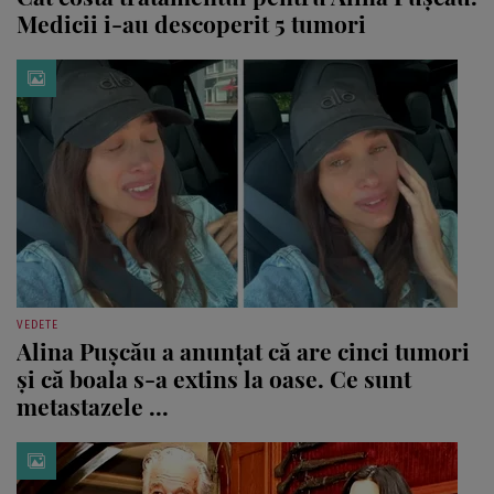
Medicii i-au descoperit 5 tumori
VEDETE
Alina Pușcău a anunțat că are cinci tumori
și că boala s-a extins la oase. Ce sunt
metastazele ...