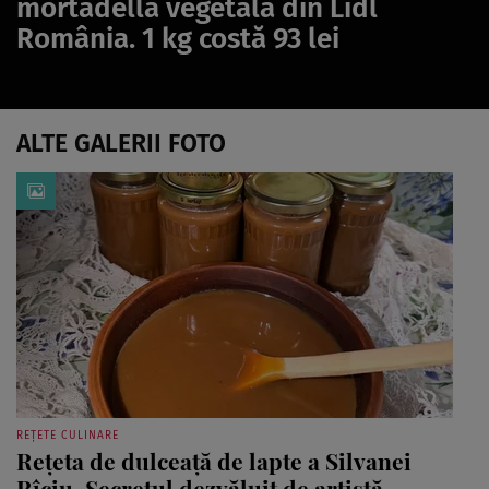
mortadella vegetală din Lidl
România. 1 kg costă 93 lei
ALTE GALERII FOTO
REȚETE CULINARE
Rețeta de dulceață de lapte a Silvanei
Rîciu. Secretul dezvăluit de artistă