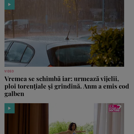
VIDEO
Vremea se schimbă iar: urmează vijelii,
ploi torențiale și grindină. Anm a emis cod
galben