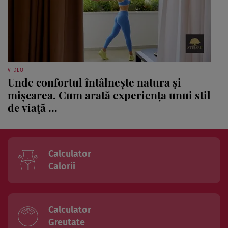
VIDEO
Unde confortul întâlnește natura și
mișcarea. Cum arată experiența unui stil
de viață ...
Calculator
Calorii
Calculator
Greutate