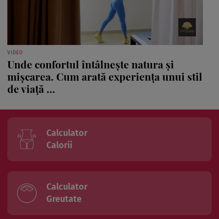
VIDEO
Unde confortul întâlnește natura și
mișcarea. Cum arată experiența unui stil
de viață ...
Calculator
Calorii
Calculator
Greutate