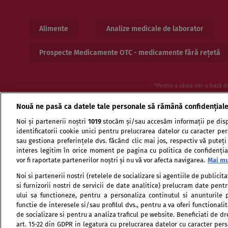
Alimente
Analize medicale de laborator
Prospecte Medicamente OTC - medicamente fără rețetă
*Pentru a căuta intr-o bază d
Nouă ne pasă ca datele tale personale să rămână confidențial
Noi și partenerii noștri
1019
stocăm și/sau accesăm informații pe disp
identificatorii cookie unici pentru prelucrarea datelor cu caracter pe
sau gestiona preferințele dvs. făcând clic mai jos, respectiv vă puteți
interes legitim în orice moment pe pagina cu politica de confidențial
vor fi raportate partenerilor noștri și nu vă vor afecta navigarea.
Mai mu
Termeni si conditii de utilizare
Politica de confid
Noi si partenerii nostri (retelele de socializare si agentiile de publici
si furnizorii nostri de servicii de date analitice) prelucram date pen
ului sa functioneze, pentru a personaliza continutul si anunturile p
functie de interesele si/sau profilul dvs., pentru a va oferi functionalit
de socializare si pentru a analiza traficul pe website. Beneficiati de d
art. 15-22 din GDPR in legatura cu prelucrarea datelor cu caracter per