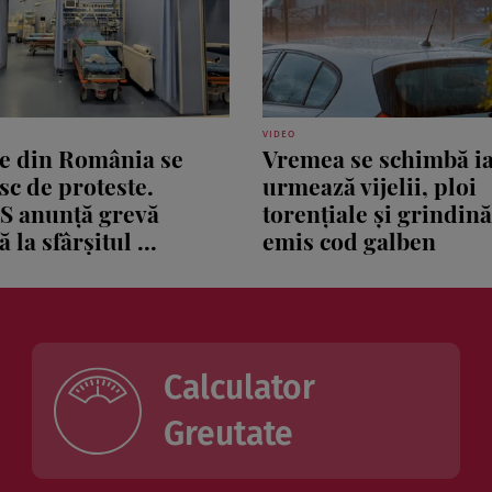
VIDEO
le din România se
Vremea se schimbă ia
sc de proteste.
urmează vijelii, ploi
S anunță grevă
torențiale și grindin
 la sfârșitul ...
emis cod galben
Calculator
Greutate