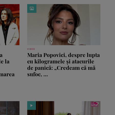
VIDEO
a
Maria Popovici, despre lupta
de la
cu kilogramele și atacurile
de panică: „Credeam că mă
rmarea
sufoc, ...