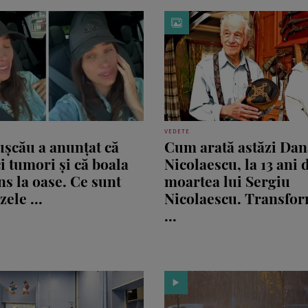
VEDETE
ușcău a anunțat că
Cum arată astăzi Dan
i tumori și că boala
Nicolaescu, la 13 ani 
ns la oase. Ce sunt
moartea lui Sergiu
ele ...
Nicolaescu. Transfo
...