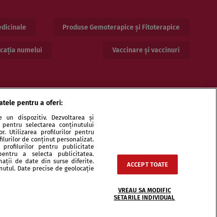
dicinale
Produse Gemoterapice și Fitoterapice
cația numelui
Vaccinare și vaccinuri
atele pentru a oferi:
 un dispozitiv. Dezvoltarea și
or pentru selectarea conținutului
. Utilizarea profilurilor pentru
ilurilor de conținut personalizat.
profilurilor pentru publicitate
pentru a selecta publicitatea.
ri și specialiști
Echipa
Contact
Sitemap
nații de date din surse diferite.
ACCEPT TOATE
inutul. Date precise de geolocație
VREAU SA MODIFIC
SETARILE INDIVIDUAL