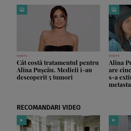
VEDETE
VEDETE
Cât costă tratamentul pentru
Alina P
Alina Pușcău. Medicii i-au
are cinc
descoperit 5 tumori
s-a exti
metastaz
RECOMANDARI VIDEO