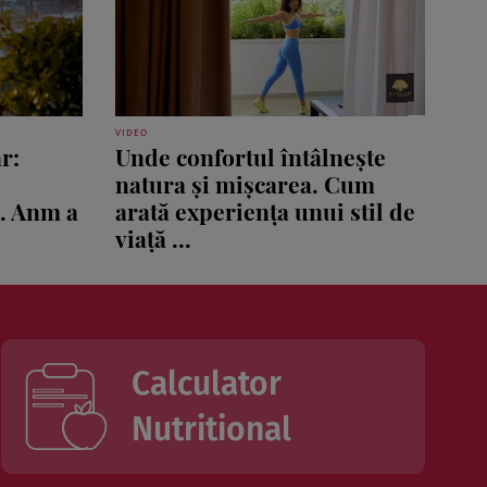
VIDEO
r:
Unde confortul întâlnește
natura și mișcarea. Cum
ă. Anm a
arată experiența unui stil de
viață ...
Calculator
Nutritional