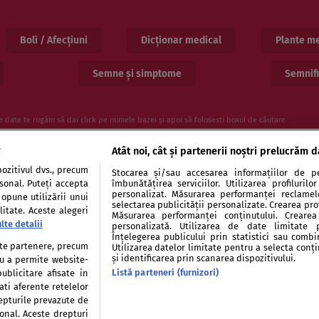
Boli / Afecțiuni
Dicționar medical
Plante me
Semne și simptome
Semnifi
e date te rugăm să dai click pe numele bazei și apoi să folosesti boxul de căutare
e
Atât noi, cât și partenerii noștri prelucrăm d
ozitivul dvs., precum
Stocarea și/sau accesarea informațiilor de pe
rsonal. Puteți accepta
îmbunătățirea serviciilor. Utilizarea profiluril
personalizat. Măsurarea performanței reclamelor
 opune utilizării unui
selectarea publicității personalizate. Crearea prof
itate. Aceste alegeri
Măsurarea performanței conținutului. Crearea 
lte detalii
personalizată. Utilizarea de date limitate 
entialitate
Politica de cookies
Publicitate
Auto
Înțelegerea publicului prin statistici sau combi
tate partenere, precum
Utilizarea datelor limitate pentru a selecta conț
și identificarea prin scanarea dispozitivului.
tru a permite website-
Listă parteneri (furnizori)
ublicitare afisate in
ati aferente retelelor
repturile prevazute de
Modifică Setările
sonal. Aceste drepturi