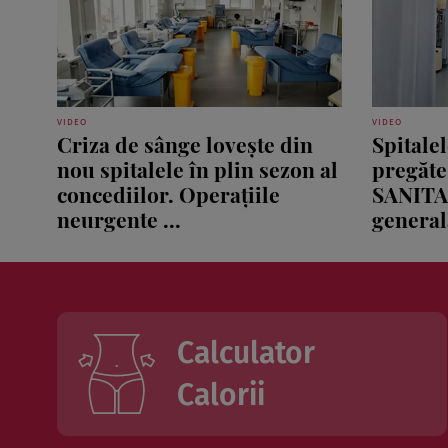
VIDEO
VIDEO
Criza de sânge lovește din
Spitale
nou spitalele în plin sezon al
pregăte
concediilor. Operațiile
SANITA
neurgente ...
generală
Calculator
Calorii