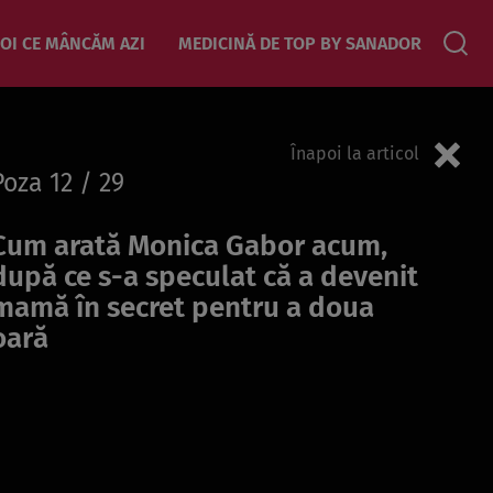
OI CE MÂNCĂM AZI
MEDICINĂ DE TOP BY SANADOR
Înapoi la articol
Poza
12
/ 29
Cum arată Monica Gabor acum,
după ce s-a speculat că a devenit
mamă în secret pentru a doua
oară