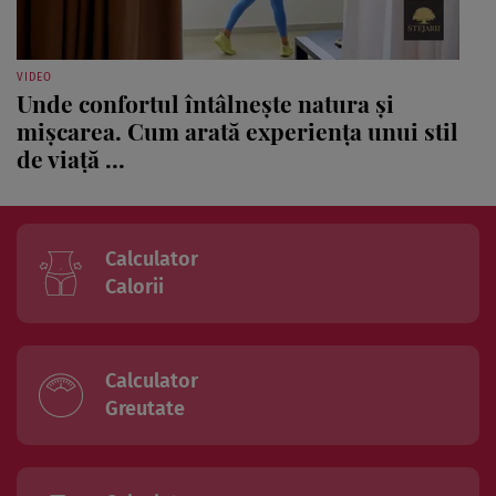
VIDEO
Unde confortul întâlnește natura și
mișcarea. Cum arată experiența unui stil
de viață ...
Calculator
Calorii
Calculator
Greutate