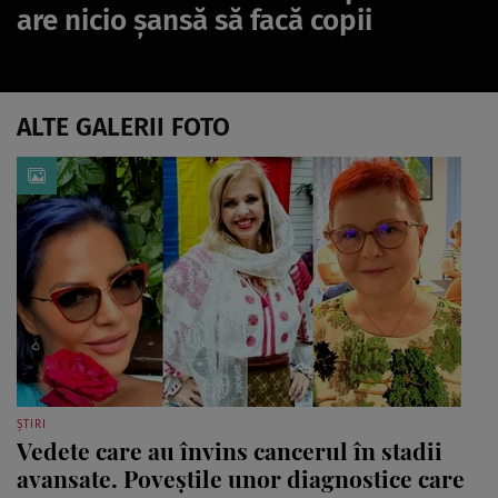
are nicio șansă să facă copii
ALTE GALERII FOTO
ȘTIRI
Vedete care au învins cancerul în stadii
avansate. Poveștile unor diagnostice care