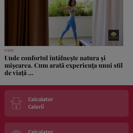
VIDEO
Unde confortul întâlnește natura și
mișcarea. Cum arată experiența unui stil
de viață ...
Calculator
Calorii
Calculator