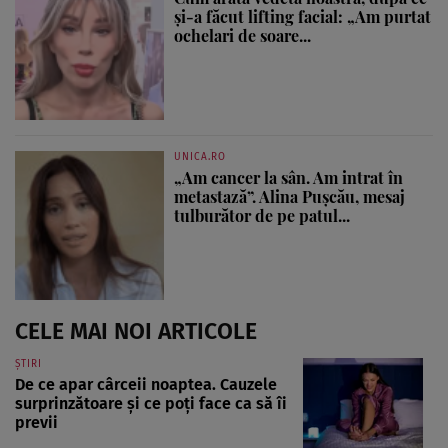
și-a făcut lifting facial: „Am purtat
ochelari de soare...
UNICA.RO
„Am cancer la sân. Am intrat în
metastază”. Alina Pușcău, mesaj
tulburător de pe patul...
CELE MAI NOI ARTICOLE
ȘTIRI
De ce apar cârceii noaptea. Cauzele
surprinzătoare și ce poți face ca să îi
previi