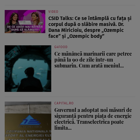
VIDEO
CSID Talks: Ce se întâmplă cu fața și
corpul după o slăbire masivă. Dr.
Dana Miricioiu, despre „Ozempic
face” și „Ozempic body”
G4FOOD
Ce mănâncă marinarii care petrec
până la 90 de zile într-un
submarin. Cum arată meniul...
CAPITAL.RO
Guvernul a adoptat noi măsuri de
siguranță pentru piața de energie
electrică. Transelectrica poate
limita...