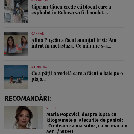
GANDUL.RO
Ciprian Ciucu crede că blocul care a
explodat în Rahova va fi demolat....
CANCAN
Alina Pușcău a făcut anunțul trist: 'Am
intrat în metastază.' Ce minune s-a...
MEDIAFAX
Ce a pățit o vedetă care a făcut o baie pe o
plajă...
RECOMANDĂRI:
VIDEO
Maria Popovici, despre lupta cu
kilogramele și atacurile de panică:
„Credeam că mă sufoc, că nu mai am
aer” / VIDEO