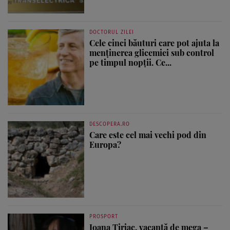
DOCTORUL ZILEI
Cele cinci băuturi care pot ajuta la
menținerea glicemiei sub control
pe timpul nopții. Ce...
DESCOPERA.RO
Care este cel mai vechi pod din
Europa?
PROSPORT
Ioana Țiriac, vacanță de mega –