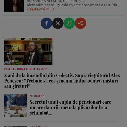
ALEXANDRA NECŞOIU, redactor-șef,
alexandra.necsoiu@csid.ro
Este absolventă a Facultăţii
de Jurnalism şi Ştiinţele Comunicării şi deţine o diplomă
citește mai mult
de master în Producţie Multimedia şi Audio-Video.
Iubeşte să scrie şi nu se vede făcând altceva, acesta fiind
visul ei încă de pe ...
CITESTE URMATORUL ARTICOL:
8 ani de la incendiul din Colectiv. Supraviețuitorul Alex
Penescu: "Trebuie să cer și acum ajutor pentru nasturi
sau șireturi"
MEDIAFAX
Secretul unui cuplu de pensionari care
nu are datorii: metoda plicurilor le-a
schimbat...