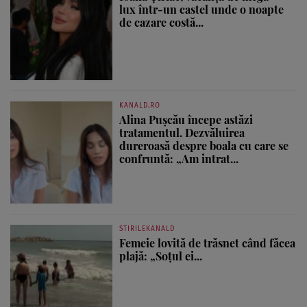
lux într-un castel unde o noapte
de cazare costă...
KANALD.RO
Alina Pușcău începe astăzi
tratamentul. Dezvăluirea
dureroasă despre boala cu care se
confruntă: „Am intrat...
STIRILEKANALD
Femeie lovită de trăsnet când făcea
plajă: „Soțul ei...