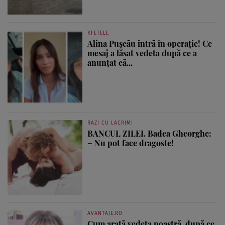
KFETELE
Alina Pușcău intră în operație! Ce
mesaj a lăsat vedeta după ce a
anunțat că...
RAZI CU LACRIMI
BANCUL ZILEI. Badea Gheorghe:
– Nu pot face dragoste!
AVANTAJE.RO
Cum arată vedeta noastră, după ce