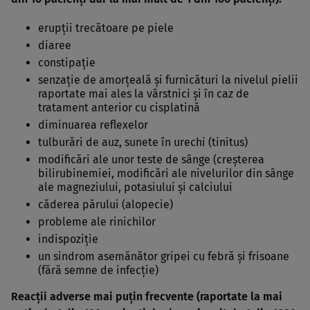
erupţii trecătoare pe piele
diaree
constipaţie
senzaţie de amorţeală şi furnicături la nivelul pielii
raportate mai ales la vârstnici şi în caz de
tratament anterior cu cisplatină
diminuarea reflexelor
tulburări de auz, sunete în urechi (tinitus)
modificări ale unor teste de sânge (creşterea
bilirubinemiei, modificări ale nivelurilor din sânge
ale magneziului, potasiului şi calciului
căderea părului (alopecie)
probleme ale rinichilor
indispoziţie
un sindrom asemănător gripei cu febră şi frisoane
(fără semne de infecţie)
Reacţii adverse mai puţin frecvente (raportate la mai