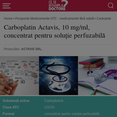
Home
•
Prospecte Medicamente OTC - medicamente fără rețetă
•
Carboplatin Ac
Carboplatin Actavis, 10 mg/ml,
concentrat pentru soluţie perfuzabilă
Producător:
ACTAVIS SRL.
Substanță activa
Carboplatină
Clasa ATC
L01XA
Format
concentrat pentru soluţie perfuzabilă