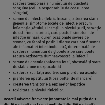
scădere temporară a numărului de plachete
sanguine (celule responsabile de coagularea
sângelui)
semne de infecţie (febră, frisoane, alterarea stării
generale, simptome locale de infecţie precum
inflamaţia gâtului, ulceraţii la nivelul gurii, senzaţie
de usturime la urinat, care poate fi simptom de
infecţie urinară, dureri ocazionale severe de
stomac, cu febră şi posibil diaree care pot fi semne
ale inflamaţiei intestinului etc), determinată de
scăderea numărului de globule albe care poate
reduce rezistenţa dumneavoastră la infecţii
semne de anemie (paloarea feţei, oboseală şi stare
de slăbiciune inexplicabilă)
scăderea acuităţii auditive sau pierderea auzului
pierderea apetitului (lipsa poftei de mâncare)
creşterea tranzitorie a enzimelor hepatice
toxicitate la nivelul rinichilor.
Reacţii adverse frecvente (raportate la mai puţin de 1
din 10 pacienţi dar la mai mult de 1 din 100 pacienţi):