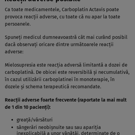
Ca toate medicamentele, Carboplatin Actavis poate
provoca reacţii adverse, cu toate că nu apar la toate
persoanele.
Spuneţi medicul dumneavoastră cât mai curând posibil
dacă observaţi oricare dintre următoarele reacţii
adverse:
Mielosupresia este reacţia adversă limitantă a dozei de
carboplatină. De obicei este reversibilă şi necumulativă,
în cazul utilizării carboplatinei în monoterapie, în
dozele şi schema terapeutică recomandate.
Reacţii adverse foarte frecvente (raportate la mai mult
de 1 din 10 pacienţi):
greaţă/vărsături
sângerări neobişnuite sau sau apariţia
inexplicabilă a unor vânătăi, determinate de o