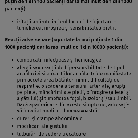
puţin de 1 din 100 pacienţi dar la mai mult de 1 din 1000
pacienţi):
iritaţii apărute în jurul locului de injectare –
tumefierea, înroşirea şi sensibilitatea pielii.
Reacţii adverse rare (raportate la mai puţin de 1 din
1000 pacienţi dar la mai mult de 1 din 10000 pacienţi):
complicaţii infecţioase şi hemoragice
alergii sau reacţii de hipersensibilitate de tipul
anafilaxiei şi a reacţiilor anafilactoide manifestate
prin accelerarea bătăilor inimii, dificultăţi de
respiraţie, o scădere a tensiunii arteriale, erupţii
pe piele, mâncărimi ale pielii, o înroşire (a feţei şi
a gâtului) şi tumefierea feţei, buzelor şi/sau limbii.
Dacă apar oricare din aceste simptome, adresaţi-
vă imediat medicul dumneavoastră.
dureri şi crampe abdominale
modificări ale gustului
tulburări de vedere trecătoare