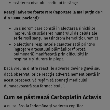
scăderea nivelului sodiului în sânge.
Reacţii adverse foarte rare (raportate la mai puţin de 1
din 10000 pacienţi):
un sindrom care constă în afectarea rinichilor
împreună cu scăderea numărului de celule ale
serie roşii sanguine (sindrom hemolitic uremic)
o afecţiune respiratorie caracterizată printr-o
îngroşare a ţesutului plămânilor (fibroză
pulmonară) manifestată prin dificultăţi în
respiraţie şi durere în piept.
Dacă vreuna dintre reacţiile adverse devine gravă sau
dacă observaţi orice reacţie adversă nemenţionată în
acest prospect, vă rugăm să spuneţi medicului
dumneavoastră sau farmacistului.
Cum se păstrează Carboplatin Actavis
A nu se lăsa la îndemâna şi vederea copiilor.