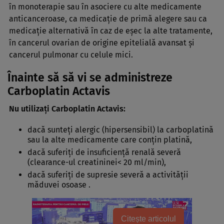
în monoterapie sau în asociere cu alte medicamente
anticanceroase, ca medicaţie de primă alegere sau ca
medicaţie alternativă în caz de eşec la alte tratamente,
în cancerul ovarian de origine epitelială avansat şi
cancerul pulmonar cu celule mici.
Înainte să să vi se administreze
Carboplatin Actavis
Nu utilizaţi Carboplatin Actavis:
dacă sunteţi alergic (hipersensibil) la carboplatină
sau la alte medicamente care conţin platină,
dacă suferiţi de insuficienţă renală severă
(clearance-ul creatininei< 20 ml/min),
dacă suferiţi de supresie severă a activităţii
măduvei osoase .
Citește articolul