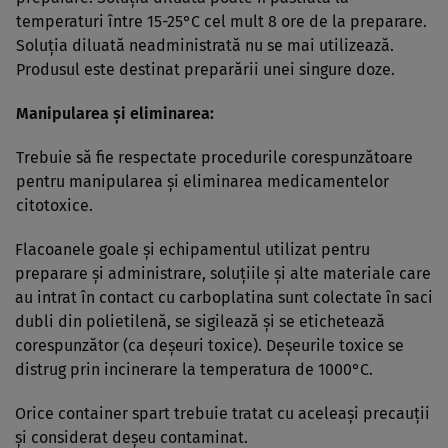
temperaturi între 15-25°C cel mult 8 ore de la preparare.
Soluţia diluată neadministrată nu se mai utilizează.
Produsul este destinat preparării unei singure doze.
Manipularea şi eliminarea:
Trebuie să fie respectate procedurile corespunzătoare
pentru manipularea şi eliminarea medicamentelor
citotoxice.
Flacoanele goale şi echipamentul utilizat pentru
preparare şi administrare, soluţiile şi alte materiale care
au intrat în contact cu carboplatina sunt colectate în saci
dubli din polietilenă, se sigilează şi se etichetează
corespunzător (ca deşeuri toxice). Deşeurile toxice se
distrug prin incinerare la temperatura de 1000°C.
Orice container spart trebuie tratat cu aceleaşi precauţii
şi considerat deşeu contaminat.