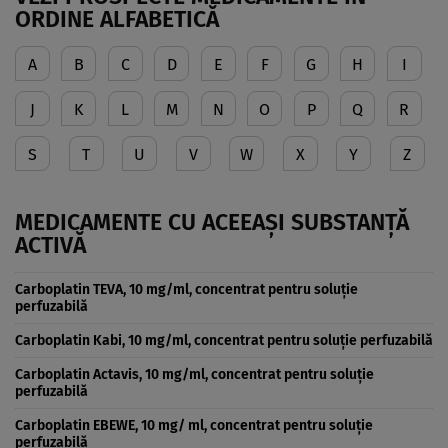
ORDINE ALFABETICĂ
A
B
C
D
E
F
G
H
I
J
K
L
M
N
O
P
Q
R
S
T
U
V
W
X
Y
Z
MEDICAMENTE CU ACEEAȘI SUBSTANȚĂ
ACTIVĂ
Carboplatin TEVA, 10 mg/ml, concentrat pentru soluţie
perfuzabilă
Carboplatin Kabi, 10 mg/ml, concentrat pentru soluţie perfuzabilă
Carboplatin Actavis, 10 mg/ml, concentrat pentru soluţie
perfuzabilă
Carboplatin EBEWE, 10 mg/ ml, concentrat pentru soluţie
perfuzabilă