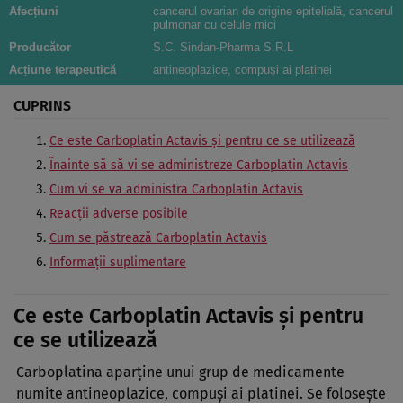
Afecțiuni
cancerul ovarian de origine epitelială, cancerul
pulmonar cu celule mici
Producător
S.C. Sindan-Pharma S.R.L
Acțiune terapeutică
antineoplazice, compuşi ai platinei
CUPRINS
Ce este Carboplatin Actavis şi pentru ce se utilizează
Înainte să să vi se administreze Carboplatin Actavis
Cum vi se va administra Carboplatin Actavis
Reacţii adverse posibile
Cum se păstrează Carboplatin Actavis
Informaţii suplimentare
Ce este Carboplatin Actavis şi pentru
ce se utilizează
Carboplatina aparţine unui grup de medicamente
numite antineoplazice, compuşi ai platinei. Se foloseşte