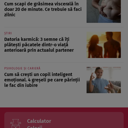
Cum scapi de grăsimea viscerală în
doar 20 de minute. Ce trebuie să faci
zilnic
ȘTIRI
Datoria karmică: 3 semne că îți
plătești păcatele dintr-o viață
anterioară prin actualul partener
PSIHOLOGIE ȘI CARIERĂ
Cum să crești un copil inteligent
emoțional. 4 greșeli pe care părinții
le fac din iubire
Calculator