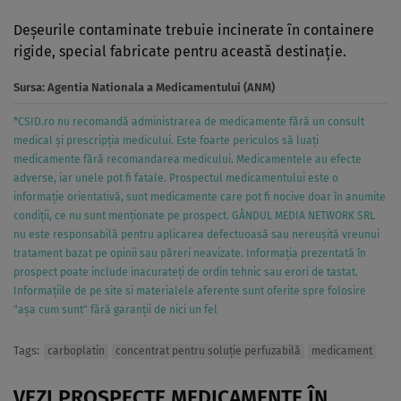
Deşeurile contaminate trebuie incinerate în containere
rigide, special fabricate pentru această destinaţie.
Sursa:
Agentia Nationala a Medicamentului (ANM)
*CSID.ro nu recomandă administrarea de medicamente fără un consult
medical și prescripția medicului. Este foarte periculos să luați
medicamente fără recomandarea medicului. Medicamentele au efecte
adverse, iar unele pot fi fatale. Prospectul medicamentului este o
informație orientativă, sunt medicamente care pot fi nocive doar în anumite
condiții, ce nu sunt menționate pe prospect. GÂNDUL MEDIA NETWORK SRL
nu este responsabilă pentru aplicarea defectuoasă sau nereușită vreunui
tratament bazat pe opinii sau păreri neavizate. Informația prezentată în
prospect poate include inacurateți de ordin tehnic sau erori de tastat.
Informațiile de pe site si materialele aferente sunt oferite spre folosire
"așa cum sunt" fără garanții de nici un fel
Tags:
carboplatin
concentrat pentru soluţie perfuzabilă
medicament
VEZI PROSPECTE MEDICAMENTE ÎN