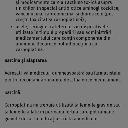
şi medicamente care au acţiune toxică asupra
rinichilor, în special antibiotice aminoglicozidice,
vancomicina, capreomicina, şi diureticele (pot
creşte toxicitatea carboplatinei) ;
acele, seringile, cateterele sau dispozitivele
utilizate în timpul preparării sau administrării
medicamentului care conţin componente din
aluminiu, deoarece pot interacţiona cu
carboplatina.
Sarcina şi alăptarea
Adresaţi-vă medicului dumneavoastră sau farmacistului
pentru recomandări înainte de a lua orice medicament.
Sarcină:
Carboplatina nu trebuie utilizată la femeile gravide sau
la femeile aflate în perioada fertilă care pot rămâne
gravide decât la indicaţia strictă a medicului.