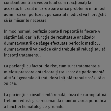
constant pentru a vedea felul cum reacţionaţi la
aceasta. In cazul în care apare orice problemă în timpul
administrării perfuziei, personalul medical va fi pregătit
să ia măsurile necesare.
În mod normal, perfuzia poate fi repetată la fiecare 4
săptămâni, dar în funcţie de rezultatele analizelor
dumneavoastră de sânge efectuate periodic medicul
dumneavoastră va decide când trebuie să reluaţi sau să
încetaţi tratamentul.
La pacienţii cu factori de risc, cum sunt tratamentele
mielosupresoare anterioare şi/sau scor de performanţă
al stării generale alterat, doza iniţială trebuie scăzută cu
20-25%.
La pacienţii cu insuficienţă renală, doza de carboplatină
trebuie redusă şi se recomandă monitorizarea periodică
a funcţiei hematologice şi renale.