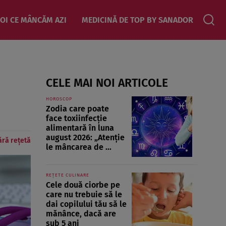
OI CE MÂNCĂM AZI
MEDICINĂ DE TOP BY SANADOR
CELE MAI NOI ARTICOLE
HOROSCOP
Zodia care poate
face toxiinfecție
alimentară în luna
august 2026: „Atenție
ără rețetă
le mâncarea de ...
REȚETE CULINARE
Cele două ciorbe pe
care nu trebuie să le
dai copilului tău să le
mănânce, dacă are
sub 5 ani