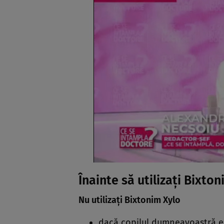
Înainte să utilizaţi Bixto
Nu utilizaţi Bixtonim Xylo
dacă copilul dumneavoastră est