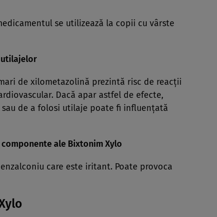
edicamentul se utilizează la copii cu vârste
utilajelor
ari de xilometazolină prezintă risc de reacţii
ardiovascular. Dacă apar astfel de efecte,
au de a folosi utilaje poate fi influenţată
e componente ale Bixtonim Xylo
nzalconiu care este iritant. Poate provoca
 Xylo