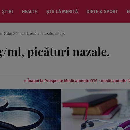
ȘTIRI
HEALTH
ȘTII CĂ MERITĂ
DIETE & SPORT
N
im Xylo, 0,5 mg/ml, picături nazale, soluţie
/ml, picături nazale,
« Înapoi la Prospecte Medicamente OTC - medicamente f