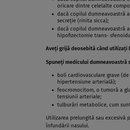
oricare dintre celelalte compo
dacă copilul dumneavoastră ar
secreţie (rinita sicca);
dacă copilul dumneavoastră a s
hipofizectomie trans- sfenoida
Aveţi grijă deosebită când utilizaţi
Spuneţi medicului dumneavoastră s
boli cardiovasculare grave (de
hipertensiune arterială);
feocromocitom, o tumoră a gla
tensiunii arteriale;
tulburări metabolice, cum sunt
Utilizarea prelungită sau excesivă
înfundării nasului.