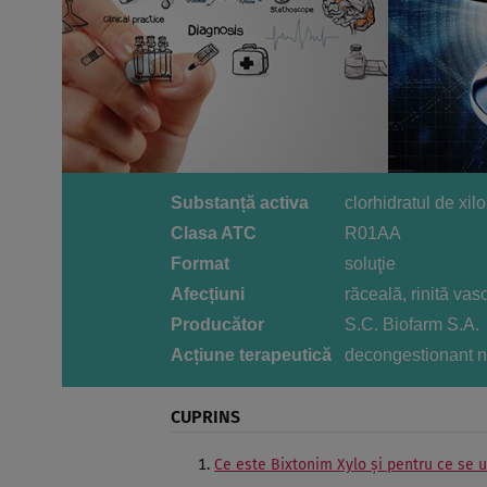
Substanță activa
clorhidratul de xi
Clasa ATC
R01AA
Format
soluţie
Afecțiuni
răceală, rinită vas
Producător
S.C. Biofarm S.A.
Acțiune terapeutică
decongestionant n
CUPRINS
Ce este Bixtonim Xylo şi pentru ce se u