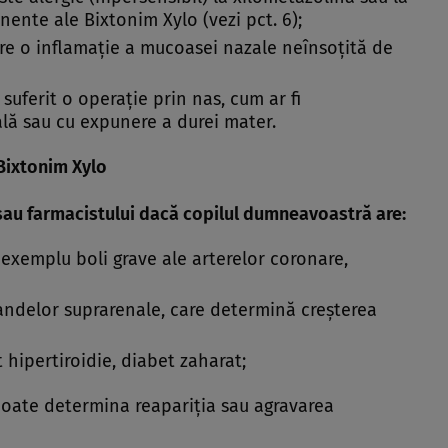
nente ale Bixtonim Xylo (vezi pct. 6);
e o inflamaţie a mucoasei nazale neînsoţită de
uferit o operaţie prin nas, cum ar fi
lă sau cu expunere a durei mater.
 Bixtonim Xylo
au farmacistului dacă copilul dumneavoastră are:
 exemplu boli grave ale arterelor coronare,
ndelor suprarenale, care determină creşterea
 hipertiroidie, diabet zaharat;
 poate determina reapariţia sau agravarea