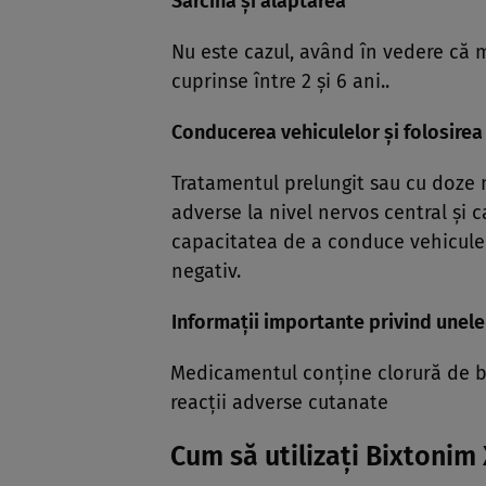
Sarcina şi alăptarea
Nu este cazul, având în vedere că m
cuprinse între 2 şi 6 ani..
Conducerea vehiculelor şi folosirea 
Tratamentul prelungit sau cu doze m
adverse la nivel nervos central şi c
capacitatea de a conduce vehicule s
negativ.
Informaţii importante privind unel
Medicamentul conţine clorură de be
reacţii adverse cutanate
Cum să utilizaţi Bixtonim