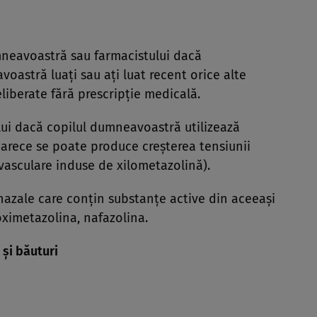
neavoastră sau farmacistului dacă
astră luaţi sau aţi luat recent orice alte
liberate fără prescripţie medicală.
lui dacă copilul dumneavoastră utilizează
rece se poate produce creşterea tensiunii
ovasculare induse de xilometazolină).
i nazale care conţin substanţe active din aceeaşi
oximetazolina, nafazolina.
 şi băuturi