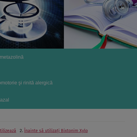
lometazolină
omotorie şi rinită alergică
azal
tilizează
Înainte să utilizaţi Bixtonim Xylo