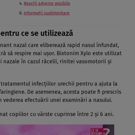
Reacţii adverse posibile
Informaţii suplimentare
entru ce se utilizează
ant nazal care eliberează rapid nasul înfundat,
ă să respire mai uşor. Bixtonim Xylo este utilizat
azale în cazul răcelii, rinitei vasomotorii şi
n tratamentul infecţiilor urechii pentru a ajuta la
ringiene. De asemenea, acesta poate fi prescris
 vederea efectuării unei examinări a nasului.
at copiilor cu vârste cuprinse între 2 şi 6 ani.