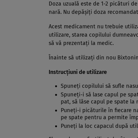
Doza uzuală este de 1-2 picături de 1
nară. Nu depăşiţi doza recomandat
Acest medicament nu trebuie utiliza
utilizare, starea copilului dumneav
să vă prezentaţi la medic.
Înainte să utilizaţi din nou Bixton
Instrucţiuni de utilizare
Spuneţi copilului să sufle nasu
Spuneţi-i să lase capul pe spat
pat, să lăse capul pe spate la
Puneţi-i picăturile în fiecare n
pe spate pentru a permite împ
Puneţi la loc capacul după util