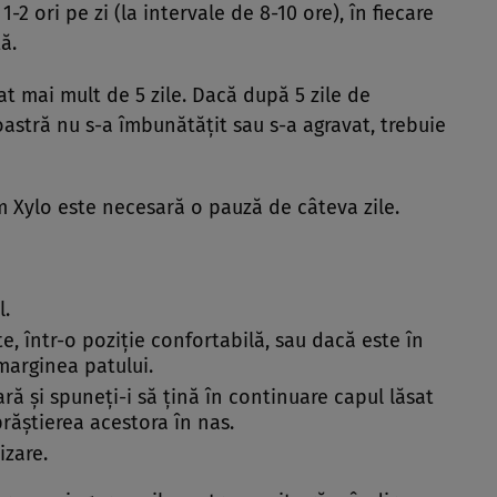
-2 ori pe zi (la intervale de 8-10 ore), în fiecare
ă.
t mai mult de 5 zile. Dacă după 5 zile de
oastră nu s-a îmbunătăţit sau s-a agravat, trebuie
im Xylo este necesară o pauză de câteva zile.
l.
e, într-o poziţie confortabilă, sau dacă este în
 marginea patului.
ară şi spuneţi-i să ţină în continuare capul lăsat
răştierea acestora în nas.
izare.