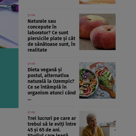
ȘTIRI
Naturale sau
concepute în
laborator? Ce sunt
piersicile plate și cât
de sănătoase sunt, în
realitate
ȘTIRI
Dieta vegană și
postul, alternativa
naturală la Ozempic?
Ce se întâmplă în
organism atunci când
...
ȘTIRI
Trei lucruri pe care ar
trebui să le eviți între
45 și 65 de ani.
Studiul care leagă