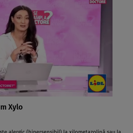
nim Xylo
e alergic (hipersensibil) la xilometazolină sau la