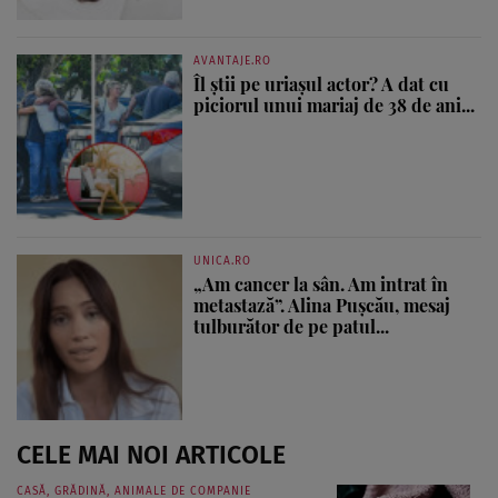
AVANTAJE.RO
Îl știi pe uriașul actor? A dat cu
piciorul unui mariaj de 38 de ani...
UNICA.RO
„Am cancer la sân. Am intrat în
metastază”. Alina Pușcău, mesaj
tulburător de pe patul...
CELE MAI NOI ARTICOLE
CASĂ, GRĂDINĂ, ANIMALE DE COMPANIE