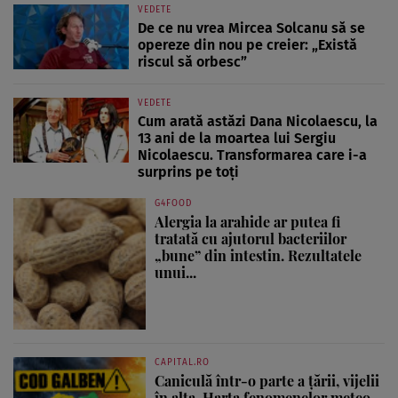
VEDETE
De ce nu vrea Mircea Solcanu să se
opereze din nou pe creier: „Există
riscul să orbesc”
VEDETE
Cum arată astăzi Dana Nicolaescu, la
13 ani de la moartea lui Sergiu
Nicolaescu. Transformarea care i-a
surprins pe toți
G4FOOD
Alergia la arahide ar putea fi
tratată cu ajutorul bacteriilor
„bune” din intestin. Rezultatele
unui...
CAPITAL.RO
Caniculă într-o parte a țării, vijelii
în alta. Harta fenomenelor meteo