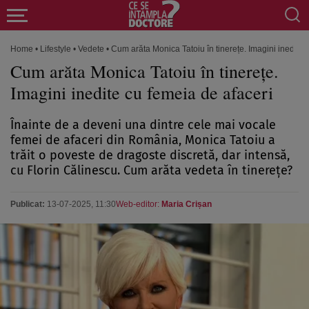
Home
•
Lifestyle
•
Vedete
•
Cum arăta Monica Tatoiu în tinerețe. Imagini inedite 
Cum arăta Monica Tatoiu în tinerețe.
Imagini inedite cu femeia de afaceri
Înainte de a deveni una dintre cele mai vocale
femei de afaceri din România, Monica Tatoiu a
trăit o poveste de dragoste discretă, dar intensă,
cu Florin Călinescu. Cum arăta vedeta în tinerețe?
Publicat:
13-07-2025, 11:30
Web-editor:
Maria Crișan