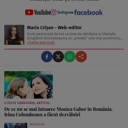
Maria Crișan - Web-editor
Sunt pasionată de tot ce ține de sănătate și lifestyle.
Jonglând dintotdeauna cu „armele” cele mai puternice,
cuvintele, îmi place să împărtășesc cu cititorii diverse
citește mai mult
sfaturi și idei despre tot ceea ce înseamnă o viață trăită
sănătos și frumos. Lucrez în jurnalism de 3 ani, ...
CITESTE URMATORUL ARTICOL:
De ce nu se mai întoarce Monica Gabor în România.
Irina Columbeanu a făcut dezvăluiri
MEDIAFAX