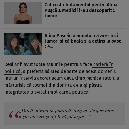
Cât costă tratamentul pentru Alina
Pușcău. Medicii i-au descoperit 5
tumori
Alina Pușcău a anunțat că are cinci
tumori și că boala s-a extins la oase.
Ce…
Deși ar fi avut toate atuurile pentru a face
carieră în
politică,
a preferat să stea departe de acest domeniu.
Într-un interviu acorat acum ceva timp,Monica Tatoiu a
mărturisit că tocmai din dorința de a-și păstra
integritatea a evitat implicarea politică:
„Dacă intram în politică, auzeați despre mine
niște lucruri și ați fi văzut niște…”