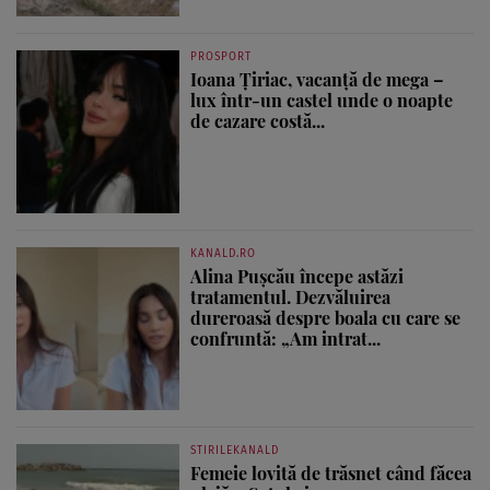
PROSPORT
Ioana Țiriac, vacanță de mega –
lux într-un castel unde o noapte
de cazare costă...
KANALD.RO
Alina Pușcău începe astăzi
tratamentul. Dezvăluirea
dureroasă despre boala cu care se
confruntă: „Am intrat...
STIRILEKANALD
Femeie lovită de trăsnet când făcea