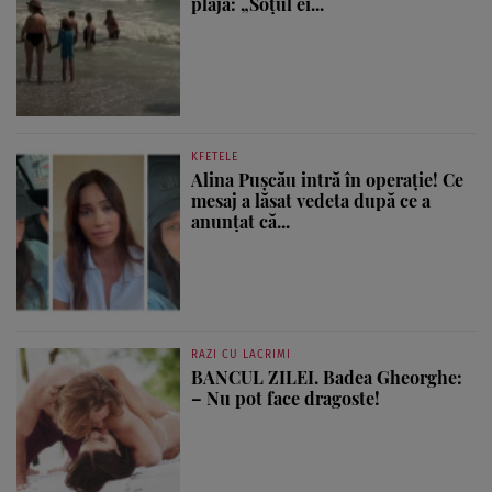
plajă: „Soțul ei...
KFETELE
Alina Pușcău intră în operație! Ce
mesaj a lăsat vedeta după ce a
anunțat că...
RAZI CU LACRIMI
BANCUL ZILEI. Badea Gheorghe:
– Nu pot face dragoste!