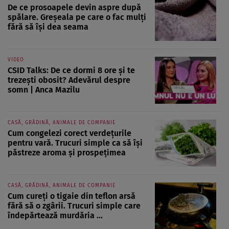
De ce prosoapele devin aspre după
spălare. Greșeala pe care o fac mulți
fără să își dea seama
VIDEO
CSID Talks: De ce dormi 8 ore și te
trezești obosit? Adevărul despre
somn | Anca Mazilu
CASĂ, GRĂDINĂ, ANIMALE DE COMPANIE
Cum congelezi corect verdețurile
pentru vară. Trucuri simple ca să își
păstreze aroma și prospețimea
CASĂ, GRĂDINĂ, ANIMALE DE COMPANIE
Cum cureți o tigaie din teflon arsă
fără să o zgârii. Trucuri simple care
îndepărtează murdăria ...