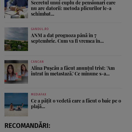
Secretul unui cuplu de pensionari care
nu are datorii: metoda plicurilor le-a
schimbat...
GANDUL.RO
ANM a dat prognoza până în 7
septembrie. Cum va fi vremea în...
CANCAN
Alina Pușcău a făcut anunțul trist: 'Am
intrat în metastază.' Ce minune s-a...
MEDIAFAX
Ce a pățit o vedetă care a făcut o baie pe o
plajă...
RECOMANDĂRI: