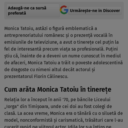
Adaugă-ne ca sursă
Urmărește-ne in Discover
preferată
Monica Tatoiu, astăzi o figură emblematică a
antreprenoriatului românesc și o prezență vocală în
emisiunile de televiziune, a avut o tinerețe cel puțin la
fel de interesantă precum viața sa profesională. Puțini
știu că, înainte de a deveni un nume cunoscut în mediul
de afaceri, Monica Tatoiu a trăit o poveste adolescentină
de dragoste cu nimeni altul decât actorul și
prezentatorul Florin Călinescu.
Cum arăta Monica Tatoiu în tinerețe
Relația lor a început în anii ’70, pe băncile Liceului
„Iorga” din Timișoara, unde cei doi au fost colegi de
clasă. La acea vreme, Monica era o tânără cu o siluetă de
model, nonconformistă și carismatică, trăsături care l-au
cucerit rapid pe viitorul actor. Idila lor s-a întins pe