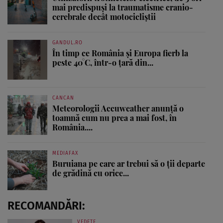
mai predispuși la traumatisme cranio-
cerebrale decât motocicliștii
GANDUL.RO
În timp ce România și Europa fierb la
peste 40°C, într-o țară din...
CANCAN
Meteorologii Accuweather anunță o
toamnă cum nu prea a mai fost, în
România....
MEDIAFAX
Buruiana pe care ar trebui să o ții departe
de grădină cu orice...
RECOMANDĂRI:
VEDETE