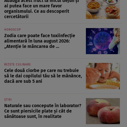
Adaugă acest fruct la micul dejun și
ai putea face un mare favor
organismului. Ce au descoperit
cercetătorii
HOROSCOP
Zodia care poate face toxiinfecție
alimentară în luna august 2026:
„Atenție le mâncarea de ...
REȚETE CULINARE
Cele două ciorbe pe care nu trebuie
să le dai copilului tău să le mănânce,
dacă are sub 5 ani
ȘTIRI
Naturale sau concepute în laborator?
Ce sunt piersicile plate și cât de
sănătoase sunt, în realitate