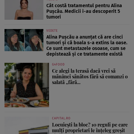
Cât costă tratamentul pentru Alina
Pușcău. Medicii i-au descoperit 5
tumori
VEDETE
Alina Pușcău a anunțat că are cinci
tumori și că boala s-a extins la oase.
Ce sunt metastazele osoase, cum se
depistează și ce tratamente există
G4FOOD
Ce alegi la terasă dacă vrei să
mănânci sănătos fără să comanzi o
salată „fără...
CAPITAL.RO
Locuiești la bloc? 10 reguli pe care
mulți proprietari le înțeleg greșit