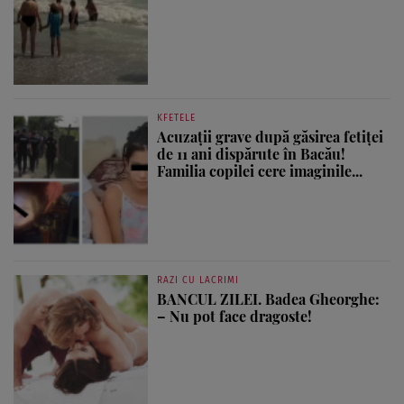
KFETELE
Acuzații grave după găsirea fetiței
de 11 ani dispărute în Bacău!
Familia copilei cere imaginile...
RAZI CU LACRIMI
BANCUL ZILEI. Badea Gheorghe:
– Nu pot face dragoste!