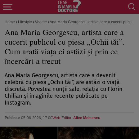
Home
•
Lifestyle
•
Vedete
•
Ana Maria Georgescu, artista care a cucerit publicul cu
Ana Maria Georgescu, artista care a
cucerit publicul cu piesa „Ochii tăi”.
Cum arată viața ei astăzi și prin ce
încercări a trecut
Ana Maria Georgescu, artista care a devenit
celebră cu piesa „Ochii tăi”, are astăzi o viață
discretă. Povestea nunții sale, relația cu Florin
Chilian și imaginile recente publicate pe
Instagram.
Publicat:
05-06-2026, 17:00
Web-Editor:
Alice Moisescu