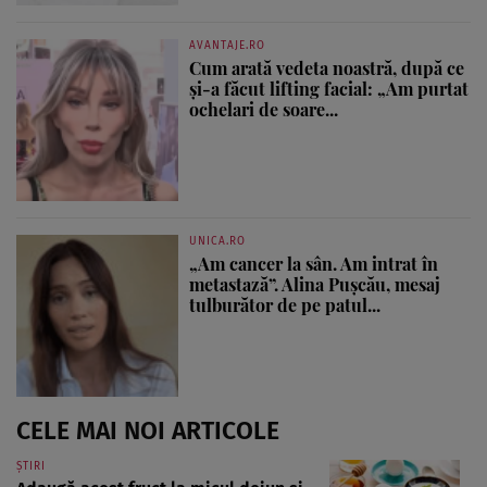
AVANTAJE.RO
Cum arată vedeta noastră, după ce
și-a făcut lifting facial: „Am purtat
ochelari de soare...
UNICA.RO
„Am cancer la sân. Am intrat în
metastază”. Alina Pușcău, mesaj
tulburător de pe patul...
CELE MAI NOI ARTICOLE
ȘTIRI