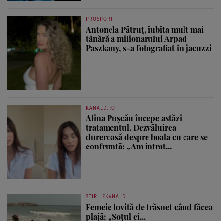
PROSPORT
Antonela Pătruț, iubita mult mai
tânără a milionarului Arpad
Paszkany, s-a fotografiat în jacuzzi
KANALD.RO
Alina Pușcău începe astăzi
tratamentul. Dezvăluirea
dureroasă despre boala cu care se
confruntă: „Am intrat...
STIRILEKANALD
Femeie lovită de trăsnet când făcea
plajă: „Soțul ei...