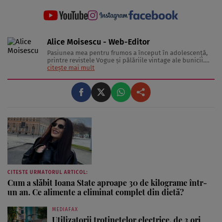
Alice Moisescu - Web-Editor
Pasiunea mea pentru frumos a început în adolescență,
printre revistele Vogue și pălăriile vintage ale bunicii.
Astăzi, am transformat acea fascinație într-o misiune:
citește mai mult
aceea de a te ajuta să-ți găsești propriul stil și să trăiești
frumos. Pentru a înțelege secretele din spatele hainelor,
...
CITESTE URMATORUL ARTICOL:
Cum a slăbit Ioana State aproape 30 de kilograme într-
un an. Ce alimente a eliminat complet din dietă?
MEDIAFAX
Utilizatorii trotinetelor electrice, de 3 ori