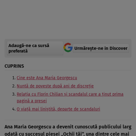
Adaugă-ne ca sursă
Urmărește-ne in Discover
preferată
CUPRINS
Cine este Ana Maria Georgescu
Nuntă de poveste după ani de discreție
Relația cu Florin Chilian și scandalul care a ținut prima
pagină a presei
O viață mai liniștită, departe de scandaluri
Ana Maria Georgescu a devenit cunoscută publicului larg
odată cu succesul piesei „Ochii tăi”, una dintre cele mai