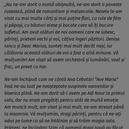
„Nu ne-am dorit o nuntă obișnuită, ne-am dorit o poveste
rusească, plină de romantism și melancolie. Mesele le-am
visat cu mai multe cărți și mai puține flori, cu role de film
și păpuși, cu băuturi alese și bucate care să îți bucure
sufletul. Am avut alături de noi oameni care ne iubesc,
părinți, prieteni vechi și noi, câțiva îngeri păzitori. Denișa
Iancu și Deac Marius, sunteți mai mult decât nași, iar
călătoria această alături de voi a fost o altă minune. Vă
mulțumim! Am visat să avem orchestră și lumânări, voal și
frac, un preot cu har.
Ne-am închipuit cum ne cântă Ana Cebotari “Ave Maria”
însă ne-au luat pe neașteptate suspinele oamenilor și
biserica plină. Ne-am dorit să-l avem pe Adi Nour la primul
vals, dar nu eram pregătiți pentru atât de multă emoție.
Am muncit mult, am visat și mai mult, ne-am stresat până
la insomnie. Vă mulțumim, dragi părinți, pentru că ne-ați
adus pe lume ca să ne întâlnim și să trăim magia asta.
Prieteni, ne înclinăm! Știm că oamenii dragi nouă au făcut