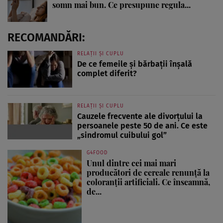
somn mai bun. Ce presupune regula...
RECOMANDĂRI:
RELAȚII ȘI CUPLU
De ce femeile și bărbații înșală
complet diferit?
RELAȚII ȘI CUPLU
Cauzele frecvente ale divorțului la
persoanele peste 50 de ani. Ce este
„sindromul cuibului gol”
G4FOOD
Unul dintre cei mai mari
producători de cereale renunță la
coloranții artificiali. Ce înseamnă,
de...