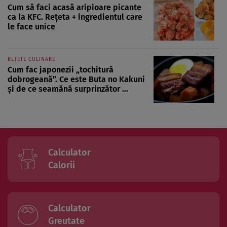
Cum să faci acasă aripioare picante
ca la KFC. Rețeta + ingredientul care
le face unice
REȚETE CULINARE
Cum fac japonezii „tochitură
dobrogeană”. Ce este Buta no Kakuni
și de ce seamănă surprinzător ...
Calculator
Calorii
Calculator
Greutate