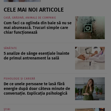
CELE MAI NOI ARTICOLE
CASĂ, GRĂDINĂ, ANIMALE DE COMPANIE
Cum faci ca oglinda din baie să nu se
mai aburească. Trucuri simple care
chiar funcționează
SĂNĂTATE
5 analize de sânge esențiale înainte
de primul antrenament la sală
PSIHOLOGIE ȘI CARIERĂ
De ce unele persoane te lasă fără
energie după doar câteva minute de
conversație. Explicația psihologică
ȘTIRI