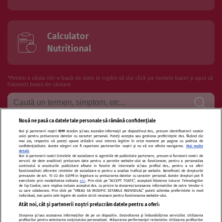
Calculator
Nutritional
*Pentru a căuta intr-o bază de date te rugăm să dai click pe numele bazei și apoi să
folosesti boxul de căutare
Nouă ne pasă ca datele tale personale să rămână confidențiale
Noi și partenerii noștri
1019
stocăm și/sau accesăm informații pe dispozitivul dvs., precum identificatorii cookie
Termeni si conditii de utilizare
Politica de confidentialitate
unici pentru prelucrarea datelor cu caracter personal. Puteți accepta sau gestiona preferințele dvs. făcând clic
mai jos, respectiv vă puteți opune utilizării unui interes legitim în orice moment pe pagina cu politica de
confidențialitate. Aceste alegeri vor fi raportate partenerilor noștri și nu vă vor afecta navigarea.
Mai multe
Politica de cookies
Publicitate
Autori și specialiști
Echipa
detalii
Noi si partenerii nostri (retelele de socializare si agentiile de publicitate partenere, precum si furnizorii nostri de
servicii de date analitice) prelucram date pentru a permite website-ului sa functioneze, pentru a personaliza
Contact
Sitemap
continutul si anunturile publicitare afisate in functie de interesele si/sau profilul dvs., pentru a va oferi
functionalitati aferente retelelor de socializare si pentru a analiza traficul pe website. Beneficiati de drepturile
prevazute de art. 15-22 din GDPR in legatura cu prelucrarea datelor cu caracter personal. Aceste drepturi pot fi
exercitate prin modalitatea indicata
aici
. Prin click pe “ACCEPT TOATE”, acceptati folosirea tuturor Tehnologiilor
de tip Cookie, care implica inclusiv acceptul dvs. cu privire la stocarea/accesarea informatiilor de catre Vendor-ii
cu care colaboram. Prin click pe “VREAU SA MODIFIC SETARILE INDIVIDUAL” puteti schimba preferintele in mod
individual, mai putin cele legate de cookie strict necesare pentru functionarea website-ului.
Atât noi, cât și partenerii noștri prelucrăm datele pentru a oferi:
Modifică Setările
Stocarea și/sau accesarea informațiilor de pe un dispozitiv. Dezvoltarea și îmbunătățirea serviciilor. Utilizarea
profilurilor pentru selectarea conținutului personalizat. Măsurarea performanței reclamelor. Utilizarea profilurilor