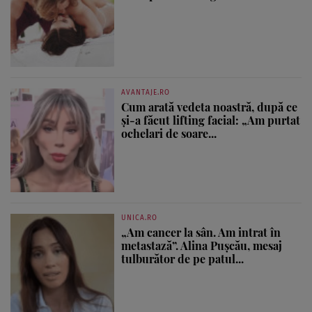
AVANTAJE.RO
Cum arată vedeta noastră, după ce
și-a făcut lifting facial: „Am purtat
ochelari de soare...
UNICA.RO
„Am cancer la sân. Am intrat în
metastază”. Alina Pușcău, mesaj
tulburător de pe patul...