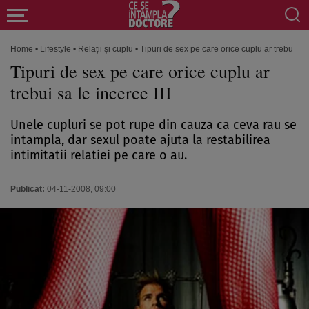
Home
•
Lifestyle
•
Relații și cuplu
•
Tipuri de sex pe care orice cuplu ar trebui sa l
Tipuri de sex pe care orice cuplu ar
trebui sa le incerce III
Unele cupluri se pot rupe din cauza ca ceva rau se
intampla, dar sexul poate ajuta la restabilirea
intimitatii relatiei pe care o au.
Publicat:
04-11-2008, 09:00