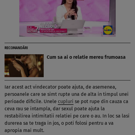
RECOMANDĂRI
Cum sa ai o relatie mereu frumoasa
Iar acest act vindecator poate ajuta, de asemenea,
persoanele care se simt rupte una de alta in timpul unei
perioade dificile. Unele
cupluri
se pot rupe din cauza ca
ceva rau se intampla, dar sexul poate ajuta la
restabilirea intimitatii relatiei pe care o au. In loc sa lasi
durerea sa te traga in jos, o poti folosi pentru a va
apropia mai mult.