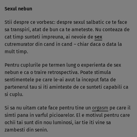
Sexul nebun
Stii despre ce vorbesc: despre sexul salbatic ce te face
sa transpiri, atat de bun ca te ameteste. Nu conteaza de
cat timp sunteti impreuna, ai nevoie de
sex
cutremurator din cand in cand – chiar daca o data la
mult timp.
Pentru cuplurile pe termen lung o experienta de sex
nebun e ca o traire retrospectiva. Poate stimula
sentimentele pe care le-ai avut la inceput fata de
partenerul tau si iti aminteste de ce sunteti capabili ca
si cuplu.
Si sa nu uitam cate face pentru tine un
orgasm
pe care il
simti pana in varful picioarelor. El e motivul pentru care
ochii tai sunt din nou luminosi, iar tie iti vine sa
zambesti din senin.