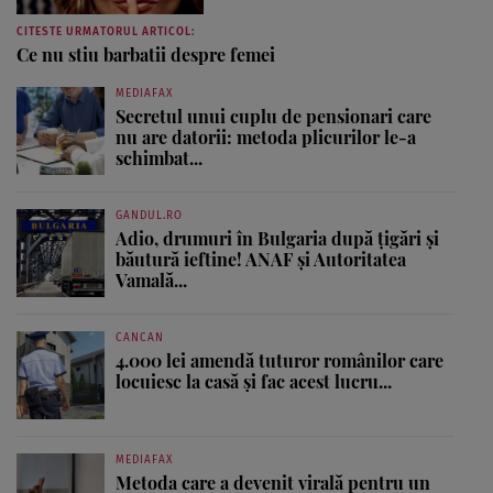
CITESTE URMATORUL ARTICOL:
Ce nu stiu barbatii despre femei
MEDIAFAX
Secretul unui cuplu de pensionari care
nu are datorii: metoda plicurilor le-a
schimbat...
GANDUL.RO
Adio, drumuri în Bulgaria după țigări și
băutură ieftine! ANAF și Autoritatea
Vamală...
CANCAN
4.000 lei amendă tuturor românilor care
locuiesc la casă și fac acest lucru...
MEDIAFAX
Metoda care a devenit virală pentru un