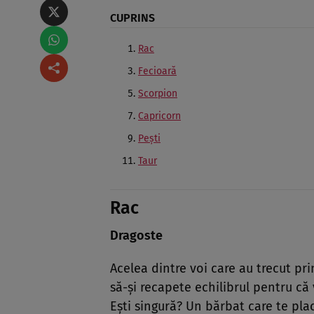
CUPRINS
Rac
Fecioară
Scorpion
Capricorn
Peşti
Taur
Rac
Dragoste
Acelea dintre voi care au trecut pri
să-şi recapete echilibrul pentru că
Eşti singură? Un bărbat care te plac