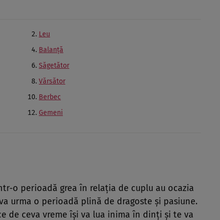
Leu
Balanţă
Săgetător
Vărsător
Berbec
Gemeni
ntr-o perioadă grea în relaţia de cuplu au ocazia
 va urma o perioadă plină de dragoste şi pasiune.
e de ceva vreme îşi va lua inima în dinţi şi te va