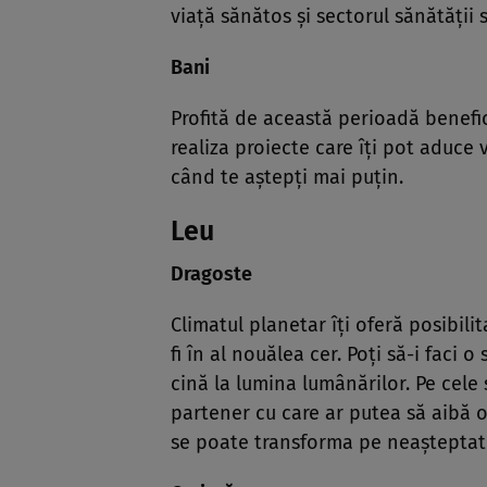
viaţă sănătos şi sectorul sănătăţii 
Bani
Profită de această perioadă benefi
realiza proiecte care îţi pot aduce 
când te aştepţi mai puţin.
Leu
Dragoste
Climatul planetar îţi oferă posibili
fi în al nouălea cer. Poţi să-i faci o
cină la lumina lumânărilor. Pe cele
partener cu care ar putea să aibă o r
se poate transforma pe neaşteptate