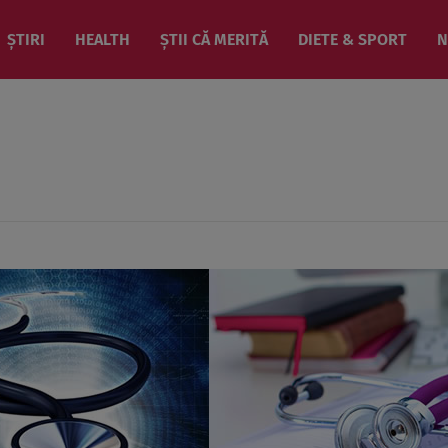
ȘTIRI
HEALTH
ȘTII CĂ MERITĂ
DIETE & SPORT
N