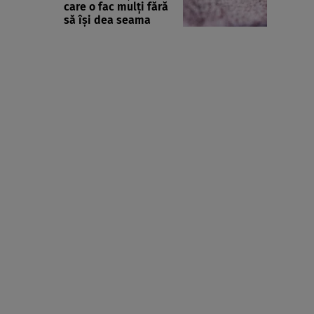
care o fac mulți fără
să își dea seama