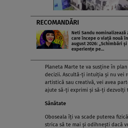
RECOMANDĂRI
Neti Sandu nominalizează 
care începe o viață nouă în
august 2026: „Schimbări și
experiențe pe…
Planeta Marte te va susţine în plan 
decizii. Ascultă-ţi intuiţia şi nu vei
artistică sau creativă, vei avea part
ajute să-ţi exprimi şi să-ţi dezvolţi 
Sănătate
Oboseala îţi va scade puterea fizică 
strica să te mai şi odihneşti dacă vr