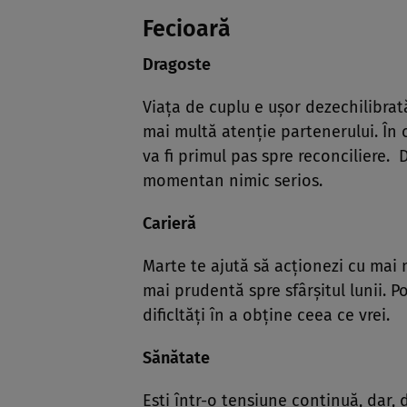
Fecioară
Dragoste
Viaţa de cuplu e uşor dezechilibrată
mai multă atenţie partenerului. În c
va fi primul pas spre reconciliere. D
momentan nimic serios.
Carieră
Marte te ajută să acţionezi cu mai mu
mai prudentă spre sfârşitul lunii. P
dificltăţi în a obţine ceea ce vrei.
Sănătate
Eşti într-o tensiune continuă, dar, di