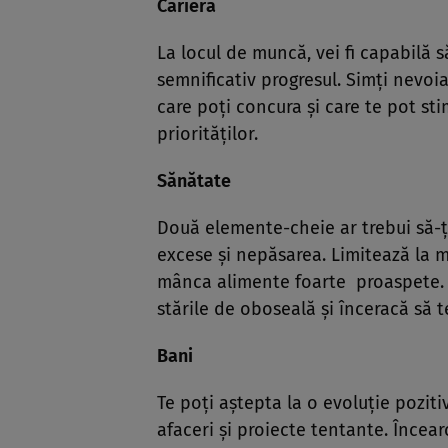
Carieră
La locul de muncă, vei fi capabilă s
semnificativ progresul. Simţi nevoia
care poţi concura şi care te pot sti
priorităţilor.
Sănătate
Două elemente-cheie ar trebui să-ţi
excese şi nepăsarea. Limitează la 
mânca alimente foarte proaspete. G
stările de oboseală şi înceracă să t
Bani
Te poţi aştepta la o evoluţie poziti
afaceri şi proiecte tentante. Încearc