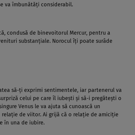
se va îmbunătăţi considerabil.
că, condusă de binevoitorul Mercur, pentru a
venituri substanţiale. Norocul îţi poate surâde
tatea să-ţi exprimi sentimentele, iar partenerul va
 surpriză celui pe care îl iubeşti şi să-i pregăteşti o
 singure Venus le va ajuta să cunoască un
elaţie de viitor. Ai grijă că o relaţie de amiciţie
 în una de iubire.