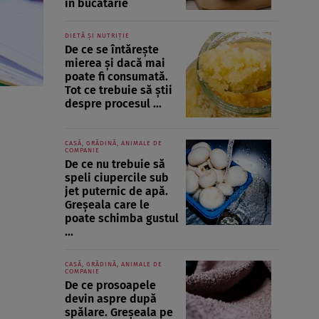
în bucătărie
DIETĂ ȘI NUTRIȚIE
De ce se întărește
mierea și dacă mai
poate fi consumată.
Tot ce trebuie să știi
despre procesul ...
CASĂ, GRĂDINĂ, ANIMALE DE
COMPANIE
De ce nu trebuie să
speli ciupercile sub
jet puternic de apă.
Greșeala care le
poate schimba gustul
...
CASĂ, GRĂDINĂ, ANIMALE DE
COMPANIE
De ce prosoapele
devin aspre după
spălare. Greșeala pe