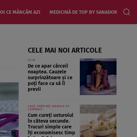
OI CE MÂNCĂM AZI
MEDICINĂ DE TOP BY SANADOR
CELE MAI NOI ARTICOLE
ȘTIRI
De ce apar cârceii
noaptea. Cauzele
surprinzătoare și ce
poți face ca să îi
previi
CASĂ, GRĂDINĂ, ANIMALE DE
COMPANIE
Cum cureți usturoiul
în câteva secunde.
Trucuri simple care
îți economisesc timp