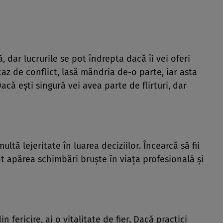
, dar lucrurile se pot îndrepta dacă îi vei oferi
az de conflict, lasă mândria de-o parte, iar asta
acă eşti singură vei avea parte de flirturi, dar
ltă lejeritate în luarea deciziilor. Încearcă să fii
ot apărea schimbări bruşte în viaţa profesională şi
n fericire, ai o vitalitate de fier. Dacă practici