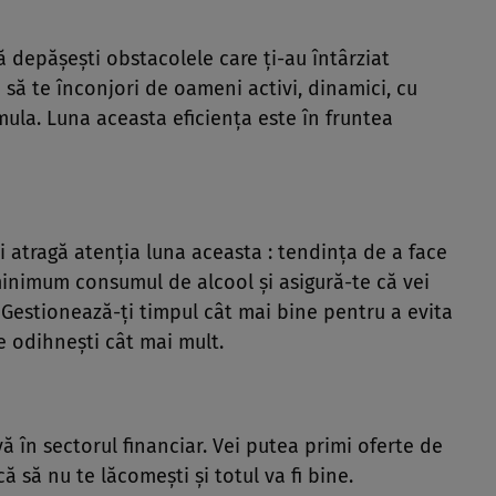
ă depăşeşti obstacolele care ţi-au întârziat
 să te înconjori de oameni activi, dinamici, cu
mula. Luna aceasta eficienţa este în fruntea
 atragă atenţia luna aceasta : tendinţa de a face
minimum consumul de alcool şi asigură-te că vei
estionează-ţi timpul cât mai bine pentru a evita
e odihneşti cât mai mult.
vă în sectorul financiar. Vei putea primi oferte de
ă să nu te lăcomeşti şi totul va fi bine.