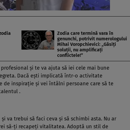
zodia
Zodia care termină vara în
genunchi, potrivit numerologului
Mihai Voropchievici: „Găsiți
soluții, nu amplificați
conflictele!”
profesional şi te va ajuta să iei cele mai bune
 regreta. Dacă eşti implicată într-o activitate
e de inspiraţie şi vei întâlni persoane care să te
talentul .
şi va trebui să faci ceva şi să schimbi asta. Nu ar
ei să-ţi recapeţi vitalitatea. Adoptă un stil de