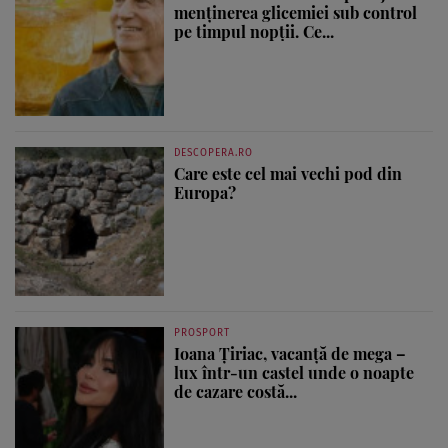
menținerea glicemiei sub control
pe timpul nopții. Ce...
DESCOPERA.RO
Care este cel mai vechi pod din
Europa?
PROSPORT
Ioana Țiriac, vacanță de mega –
lux într-un castel unde o noapte
de cazare costă...