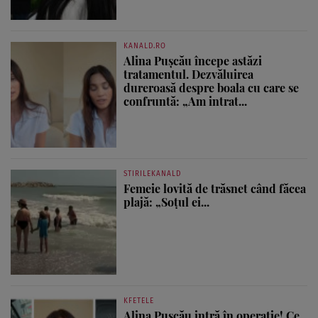
KANALD.RO
Alina Pușcău începe astăzi
tratamentul. Dezvăluirea
dureroasă despre boala cu care se
confruntă: „Am intrat...
STIRILEKANALD
Femeie lovită de trăsnet când făcea
plajă: „Soțul ei...
KFETELE
Alina Pușcău intră în operație! Ce