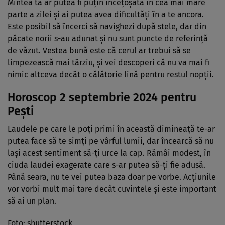
Mintea ta ar putea fi puțin încețoșată în cea mai mare
parte a zilei și ai putea avea dificultăți în a te ancora.
Este posibil să încerci să navighezi după stele, dar din
păcate norii s-au adunat și nu sunt puncte de referință
de văzut. Vestea bună este că cerul ar trebui să se
limpezească mai târziu, și vei descoperi că nu va mai fi
nimic altceva decât o călătorie lină pentru restul nopții.
Horoscop 2 septembrie 2024 pentru
Pești
Laudele pe care le poți primi în această dimineață te-ar
putea face să te simți pe vârful lumii, dar încearcă să nu
lași acest sentiment să-ți urce la cap. Rămâi modest, în
ciuda laudei exagerate care s-ar putea să-ți fie adusă.
Până seara, nu te vei putea baza doar pe vorbe. Acțiunile
vor vorbi mult mai tare decât cuvintele și este important
să ai un plan.
Foto: shutterstock