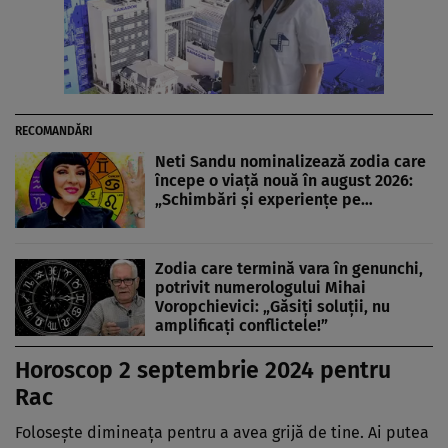
RECOMANDĂRI
Neti Sandu nominalizează zodia care
începe o viață nouă în august 2026:
„Schimbări și experiențe pe…
Zodia care termină vara în genunchi,
potrivit numerologului Mihai
Voropchievici: „Găsiți soluții, nu
amplificați conflictele!”
Horoscop 2 septembrie 2024 pentru
Rac
Folosește dimineața pentru a avea grijă de tine. Ai putea