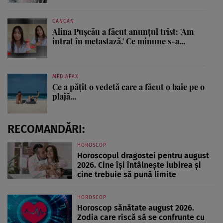
CANCAN
Alina Pușcău a făcut anunțul trist: 'Am
intrat în metastază.' Ce minune s-a...
MEDIAFAX
Ce a pățit o vedetă care a făcut o baie pe o
plajă...
RECOMANDĂRI:
HOROSCOP
Horoscopul dragostei pentru august
2026. Cine își întâlnește iubirea și
cine trebuie să pună limite
HOROSCOP
Horoscop sănătate august 2026.
Zodia care riscă să se confrunte cu