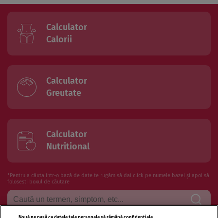
Calculator
Calorii
Calculator
Greutate
Calculator
Nutritional
*Pentru a căuta intr-o bază de date te rugăm să dai click pe numele bazei și apoi să
folosesti boxul de căutare
Nouă ne pasă ca datele tale personale să rămână confidențiale