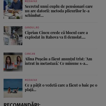
MEDIAFAX
Secretul unui cuplu de pensionari care
nu are datorii: metoda plicurilor le-a
schimbat...
GANDUL.RO
Ciprian Ciucu crede că blocul care a
explodat în Rahova va fi demolat....
CANCAN
Alina Pușcău a făcut anunțul trist: 'Am
intrat în metastază.' Ce minune s-a...
MEDIAFAX
Ce a pățit o vedetă care a făcut o baie pe o
plajă...
RECOMANDĂRI: