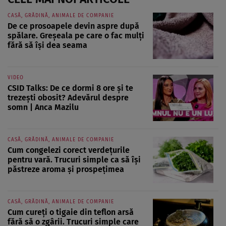
CASĂ, GRĂDINĂ, ANIMALE DE COMPANIE
De ce prosoapele devin aspre după
spălare. Greșeala pe care o fac mulți
fără să își dea seama
VIDEO
CSID Talks: De ce dormi 8 ore și te
trezești obosit? Adevărul despre
somn | Anca Mazilu
CASĂ, GRĂDINĂ, ANIMALE DE COMPANIE
Cum congelezi corect verdețurile
pentru vară. Trucuri simple ca să își
păstreze aroma și prospețimea
CASĂ, GRĂDINĂ, ANIMALE DE COMPANIE
Cum cureți o tigaie din teflon arsă
fără să o zgârii. Trucuri simple care