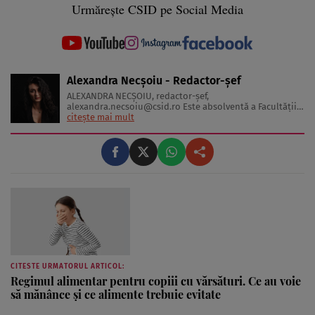
Urmărește CSID pe Social Media
Alexandra Necșoiu - Redactor-șef
ALEXANDRA NECŞOIU, redactor-șef,
alexandra.necsoiu@csid.ro
Este absolventă a Facultăţii
de Jurnalism şi Ştiinţele Comunicării şi deţine o diplomă
citește mai mult
de master în Producţie Multimedia şi Audio-Video.
Iubeşte să scrie şi nu se vede făcând altceva, acesta fiind
visul ei încă de pe ...
CITESTE URMATORUL ARTICOL:
Regimul alimentar pentru copiii cu vărsături. Ce au voie
să mănânce și ce alimente trebuie evitate