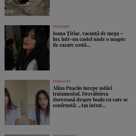
PROSPORT
Ioana Țiriac, vacanță de mega –
lux într-un castel unde o noapte
de cazare costă...
KANALD.RO
Alina Pușcău începe astăzi
tratamentul. Dezvăluirea
dureroasă despre boala cu care se
confruntă: „Am intrat...