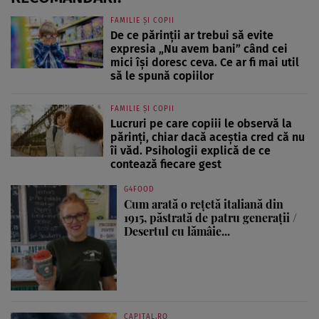
FAMILIE ȘI COPII
De ce părinții ar trebui să evite
expresia „Nu avem bani” când cei
mici își doresc ceva. Ce ar fi mai util
să le spună copiilor
FAMILIE ȘI COPII
Lucruri pe care copiii le observă la
părinți, chiar dacă aceștia cred că nu
îi văd. Psihologii explică de ce
contează fiecare gest
G4FOOD
Cum arată o rețetă italiană din
1915, păstrată de patru generații /
Desertul cu lămâie...
CAPITAL.RO