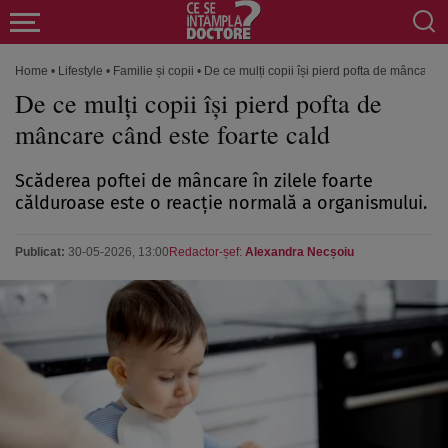
Home
•
Lifestyle
•
Familie și copii
•
De ce mulți copii își pierd pofta de mâncare c
De ce mulți copii își pierd pofta de
mâncare când este foarte cald
Scăderea poftei de mâncare în zilele foarte
călduroase este o reacție normală a organismului.
Publicat:
30-05-2026, 13:00
Redactor-șef:
Alexandra Necșoiu