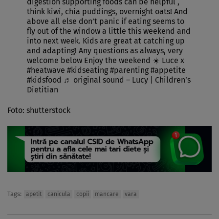
digestion supporting foods can be helpful ,
think kiwi, chia puddings, overnight oats! And
above all else don’t panic if eating seems to
fly out of the window a little this weekend and
into next week. Kids are great at catching up
and adapting! Any questions as always, very
welcome below Enjoy the weekend ☀️ Luce x
#heatwave
#kidseating
#parenting
#appetite
#kidsfood
♬ original sound – Lucy | Children’s
Dietitian
Foto: shutterstock
Tags:
apetit
canicula
copii
mancare
vara