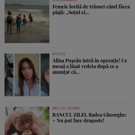
STIRILEKANALD
Femeie lovită de trăsnet când făcea
plajă: „Soțul ei...
KFETELE
Alina Pușcău intră în operație! Ce
mesaj a lăsat vedeta după ce a
anunțat că...
RAZI CU LACRIMI
BANCUL ZILEI. Badea Gheorghe:
– Nu pot face dragoste!