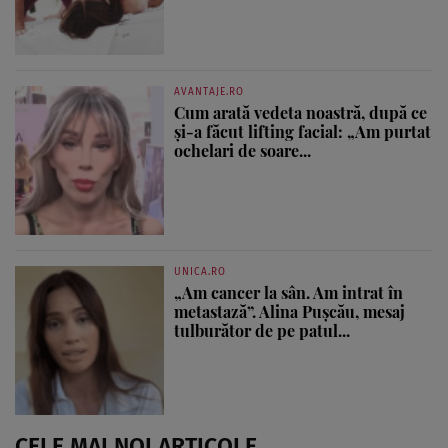
AVANTAJE.RO
Cum arată vedeta noastră, după ce
și-a făcut lifting facial: „Am purtat
ochelari de soare...
UNICA.RO
„Am cancer la sân. Am intrat în
metastază”. Alina Pușcău, mesaj
tulburător de pe patul...
CELE MAI NOI ARTICOLE