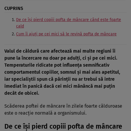
CUPRINS
De ce își pierd copiii pofta de mâncare când este foarte
cald
Cum îi ajuți pe cei mici să le revină pofta de mâncare
Valul de căldură care afectează mai multe regiuni îi
pune la încercare nu doar pe adulți, ci și pe cei mici.
Temperaturile ridicate pot influența semnificativ
comportamentul copiilor, somnul și mai ales apetitul,
iar specialiștii spun că părinții nu ar trebui să intre
imediat în panică dacă cei mici mănâncă mai puțin
decât de obicei.
Scăderea poftei de mâncare în zilele foarte călduroase
este o reacție normală a organismului.
De ce își pierd copiii pofta de mâncare