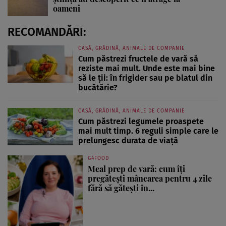
oameni
RECOMANDĂRI:
CASĂ, GRĂDINĂ, ANIMALE DE COMPANIE
Cum păstrezi fructele de vară să
reziste mai mult. Unde este mai bine
să le ții: în frigider sau pe blatul din
bucătărie?
CASĂ, GRĂDINĂ, ANIMALE DE COMPANIE
Cum păstrezi legumele proaspete
mai mult timp. 6 reguli simple care le
prelungesc durata de viață
G4FOOD
Meal prep de vară: cum îți
pregătești mâncarea pentru 4 zile
fără să gătești în...