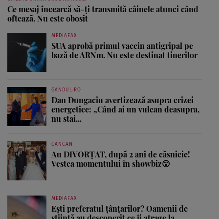
Ce mesaj încearcă să-ți transmită câinele atunci când
oftează. Nu este obosit
MEDIAFAX
SUA aprobă primul vaccin antigripal pe
bază de ARNm. Nu este destinat tinerilor
GANDUL.RO
Dan Dungaciu avertizează asupra crizei
energetice: „Când ai un vulcan deasupra,
nu stai...
CANCAN
Au DIVORȚAT, după 2 ani de căsnicie!
Vestea momentului în showbiz😮
MEDIAFAX
Ești preferatul țânțarilor? Oamenii de
știință au descoperit ce îi atrage la