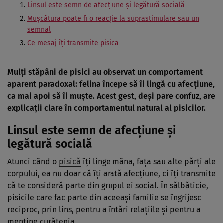
Linsul este semn de afecțiune și legătură socială
Mușcătura poate fi o reacție la suprastimulare sau un
semnal
Ce mesaj îți transmite pisica
Mulți stăpâni de pisici au observat un comportament
aparent paradoxal: felina începe să îi lingă cu afecțiune,
ca mai apoi să îi muște. Acest gest, deși pare confuz, are
explicații clare în comportamentul natural al pisicilor.
Linsul este semn de afecțiune și
legătură socială
Atunci când o
pisică
îți linge mâna, fața sau alte părți ale
corpului, ea nu doar că îți arată afecțiune, ci îți transmite
că te consideră parte din grupul ei social. În sălbăticie,
pisicile care fac parte din aceeași familie se îngrijesc
reciproc, prin lins, pentru a întări relațiile și pentru a
menține curățenia.