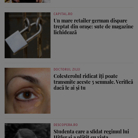
CAPITAL.RO
Un mare retailer german dispare
treptat din orașe: sute de magazine
lichidează
DOCTORUL ZILEI
Colesterolul ridicat îți poate
transmite aceste 5 semnale. Verifică
dacă le ai și tu
DESCOPERA.RO
Studenta care a sfidat regimul lui
Hitler și a plătit cu viața