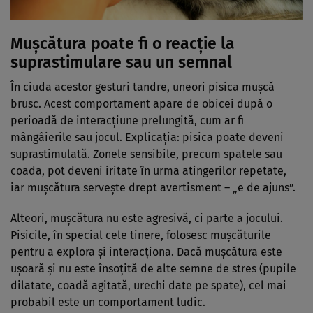
Mușcătura poate fi o reacție la
suprastimulare sau un semnal
În ciuda acestor gesturi tandre, uneori pisica mușcă
brusc. Acest comportament apare de obicei după o
perioadă de interacțiune prelungită, cum ar fi
mângâierile sau jocul. Explicația: pisica poate deveni
suprastimulată. Zonele sensibile, precum spatele sau
coada, pot deveni iritate în urma atingerilor repetate,
iar mușcătura servește drept avertisment – „e de ajuns”.
Alteori, mușcătura nu este agresivă, ci parte a jocului.
Pisicile, în special cele tinere, folosesc mușcăturile
pentru a explora și interacționa. Dacă mușcătura este
ușoară și nu este însoțită de alte semne de stres (pupile
dilatate, coadă agitată, urechi date pe spate), cel mai
probabil este un comportament ludic.