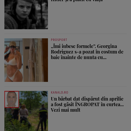
PROSPORT
„Îmi iubesc formele”. Georgina
Rodriguez s-a pozat în costum de
baie înainte de nunta cu...
KANALD.RO
Un bărbat dat dispărut din aprilie
a fost găsit ÎNGROPAT în curtea...
Vezi mai mult