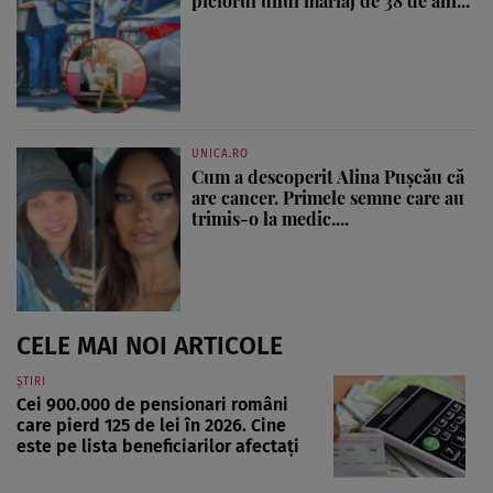
piciorul unui mariaj de 38 de ani...
UNICA.RO
Cum a descoperit Alina Pușcău că
are cancer. Primele semne care au
trimis-o la medic....
CELE MAI NOI ARTICOLE
ȘTIRI
Cei 900.000 de pensionari români
care pierd 125 de lei în 2026. Cine
este pe lista beneficiarilor afectați