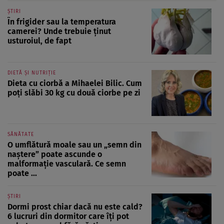
ȘTIRI
În frigider sau la temperatura
camerei? Unde trebuie ținut
usturoiul, de fapt
DIETĂ ȘI NUTRIȚIE
Dieta cu ciorbă a Mihaelei Bilic. Cum
poți slăbi 30 kg cu două ciorbe pe zi
SĂNĂTATE
O umflătură moale sau un „semn din
naștere” poate ascunde o
malformație vasculară. Ce semn
poate ...
ȘTIRI
Dormi prost chiar dacă nu este cald?
6 lucruri din dormitor care îți pot