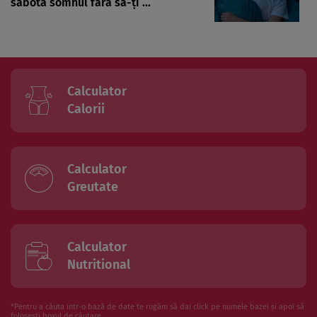
sabota somnul fără să-ți ...
Calculator
Calorii
Calculator
Greutate
Calculator
Nutritional
*Pentru a căuta intr-o bază de date te rugăm să dai click pe numele bazei și apoi să
folosesti boxul de căutare