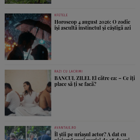
KFETELE
Horoscop 4 august 2026: O zodie
își ascultă instinctul și câștigă azi
RAZI CU LACRIMI
BANCUL ZILEI. El către ea: – Ce îți
place să ți se facă?
AVANTAJE.RO
Îl știi pe uriașul actor? A dat cu