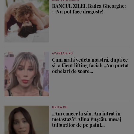
BANCUL ZILEI. Badea Gheorghe:
– Nu pot face dragoste!
AVANTAJE.RO
Cum arată vedeta noastră, după ce
și-a făcut lifting facial: „Am purtat
ochelari de soare...
UNICA.RO
„Am cancer la sân. Am intrat în
metastază”. Alina Pușcău, mesaj
tulburător de pe patul...