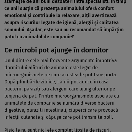
stârnește de ani buni dezbateri între specialiști. În timp
ce unii susțin că prezența animalului oferă confort
emoțional și contribuie la relaxare, alții avertizează
asupra riscurilor legate de igienă, alergii și calitatea
somnului. Așadar, este sau nu recomandat să împărțim
patul cu animalul de companie?
Ce microbi pot ajunge în dormitor
Unul dintre cele mai frecvente argumente împotriva
dormitului alături de animale este legat de
microorganismele pe care acestea le pot transporta.
După plimbările zilnice, câinii pot aduce în casă
bacterii, paraziți sau alergeni care ajung ulterior pe
lenjeria de pat. Printre microorganismele asociate cu
animalele de companie se numără diverse bacterii
digestive, paraziți intestinali, ciuperci care provoacă
infecții cutanate și căpușe care pot transmite boli.
Pisicile nu sunt nici ele complet lipsite de riscuri.