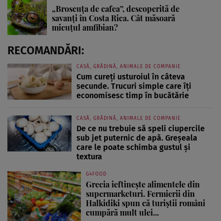
„Broscuța de cafea”, descoperită de
savanți în Costa Rica. Cât măsoară
micuțul amfibian?
RECOMANDĂRI:
CASĂ, GRĂDINĂ, ANIMALE DE COMPANIE
Cum cureți usturoiul în câteva
secunde. Trucuri simple care îți
economisesc timp în bucătărie
CASĂ, GRĂDINĂ, ANIMALE DE COMPANIE
De ce nu trebuie să speli ciupercile
sub jet puternic de apă. Greșeala
care le poate schimba gustul și
textura
G4FOOD
Grecia ieftinește alimentele din
supermarketuri. Fermierii din
Halkidiki spun că turiștii români
cumpără mult ulei...