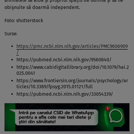
animalele să aibă și propriul spațiu de odihnă și să fie
obișnuite să doarmă independent.
Foto: shutterstock
Surse:
https://pmc.ncbi.nlm.nih.gov/articles/PMC9606909
/
https://pubmed.ncbi.nlm.nih.gov/9560840/
https://www.cabidigitallibrary.org/doi/10.1079/hai.2
025.0041
https://www.frontiersin.org/journals/psychology/ar
ticles/10.3389/fpsyg.2015.01121/full
https://pubmed.ncbi.nlm.nih.gov/33054339/