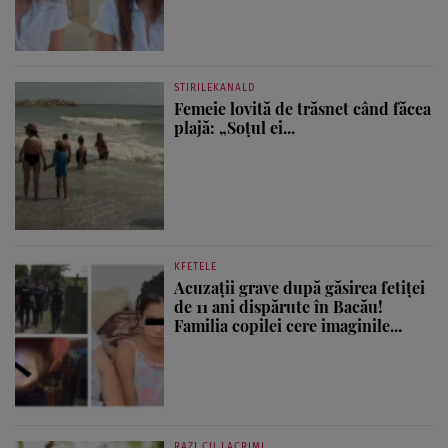
STIRILEKANALD
Femeie lovită de trăsnet când făcea
plajă: „Soțul ei...
KFETELE
Acuzații grave după găsirea fetiței
de 11 ani dispărute în Bacău!
Familia copilei cere imaginile...
RAZI CU LACRIMI