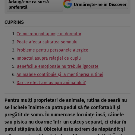
Adaugă-ne ca sursă
Urmărește-ne in Discover
preferată
CUPRINS
Ce microbi pot ajunge în dormitor
Poate afecta calitatea somnului
Probleme pentru persoanele alergice
Impactul asupra relației de cuplu
Beneficiile emoționale nu trebuie ignorate
Animalele contribuie și la menținerea rutinei
Dar ce efect are asupra animalului?
Pentru mulți proprietari de animale, rutina de seară nu
se încheie înainte ca patrupedul să fie confortabil și
pregătit de somn. În numeroase locuințe însă, câinele
sau pisica nu doarme într-un culcuș separat, ci chiar în
patul stăpânului. Obiceiul este extrem de răspândit și