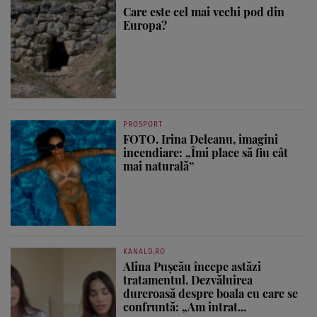
Care este cel mai vechi pod din
Europa?
PROSPORT
FOTO. Irina Deleanu, imagini
incendiare: „Îmi place să fiu cât
mai naturală”
KANALD.RO
Alina Pușcău începe astăzi
tratamentul. Dezvăluirea
dureroasă despre boala cu care se
confruntă: „Am intrat...