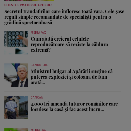
CITESTE URMATORUL ARTICOL:
Secretul trandafirilor care înfloresc toată vara. Cele șase
reguli simple recomandate de specialiști pentru o
grădină spectaculoasă
MEDIAFAX
Cum ajută creierul celulele
reproducătoare să reziste la căldura
extremă?
GANDUL.RO
Ministrul bulgar al Apărării susține că
puterea exploziei și coloana de fum
arată...
CANCAN
4.000 lei amendă tuturor românilor care
locuiesc la casă și fac acest lucru...
MEDIAFAX