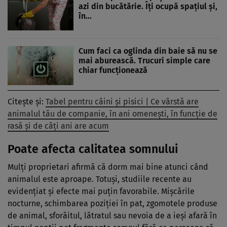
azi din bucătărie. Îți ocupă spațiul și,
în…
Cum faci ca oglinda din baie să nu se
mai aburească. Trucuri simple care
chiar funcționează
Citește și:
Tabel pentru câini și pisici | Ce vârstă are
animalul tău de companie, în ani omenești, în funcție de
rasă și de câți ani are acum
Poate afecta calitatea somnului
Mulți proprietari afirmă că dorm mai bine atunci când
animalul este aproape. Totuși, studiile recente au
evidențiat și efecte mai puțin favorabile. Mișcările
nocturne, schimbarea poziției în pat, zgomotele produse
de animal, sforăitul, lătratul sau nevoia de a ieși afară în