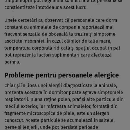
timpul nopții pot fragmenta somnul fără ca persoana să
conștientizeze întotdeauna acest lucru.
Unele cercetări au observat că persoanele care dorm
constant cu animalele de companie raportează mai
frecvent senzația de oboseală la trezire și simptome
asociate insomniei. În cazul câinilor de talie mare,
temperatura corporală ridicată și spațiul ocupat în pat
pot reprezenta factori suplimentari care afectează
odihna.
Probleme pentru persoanele alergice
Chiar și în lipsa unei alergii diagnosticate la animale,
prezența acestora în dormitor poate agrava simptomele
respiratorii. Blana reține polen, praf și alte particule din
mediul exterior, iar mătreața animalelor, formată din
fragmente microscopice de piele, este un alergen
cunoscut. Aceste particule se acumulează în saltele,
perne și lenjerii, unde pot persista perioade