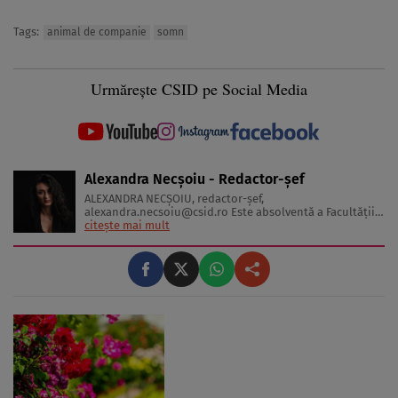
Tags:
animal de companie
somn
Urmărește CSID pe Social Media
Alexandra Necșoiu - Redactor-șef
ALEXANDRA NECŞOIU, redactor-șef,
alexandra.necsoiu@csid.ro
Este absolventă a Facultăţii
de Jurnalism şi Ştiinţele Comunicării şi deţine o diplomă
citește mai mult
de master în Producţie Multimedia şi Audio-Video.
Iubeşte să scrie şi nu se vede făcând altceva, acesta fiind
visul ei încă de pe ...