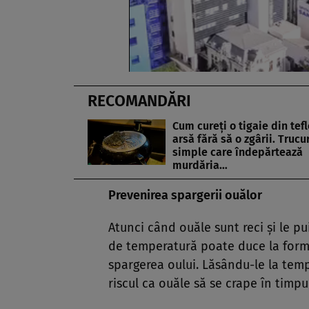
RECOMANDĂRI
Cum cureți o tigaie din tef
arsă fără să o zgârii. Trucur
simple care îndepărtează
murdăria…
Prevenirea spargerii ouălor
Atunci când ouăle sunt reci și le pui
de temperatură poate duce la form
spargerea oului. Lăsându-le la tem
riscul ca ouăle să se crape în timpul