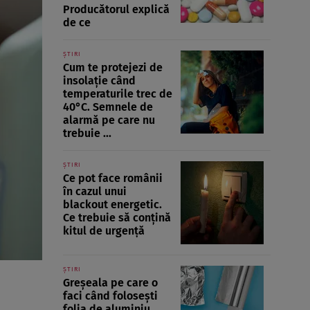
Producătorul explică
de ce
ȘTIRI
Cum te protejezi de
insolație când
temperaturile trec de
40°C. Semnele de
alarmă pe care nu
trebuie ...
ȘTIRI
Ce pot face românii
în cazul unui
blackout energetic.
Ce trebuie să conțină
kitul de urgență
ȘTIRI
Greșeala pe care o
faci când folosești
folia de aluminiu.