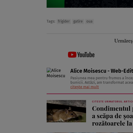
Tags:
frigider
gatire
oua
Urmăreș
Alice Moisescu - Web-Edi
Pasiunea mea pentru frumos a începu
bunicii. Astăzi, am transformat acea
citește mai mult
stil și să trăieș
CITESTE URMATORUL ARTIC
Condimentul p
a scăpa de șoa
rozătoarele la