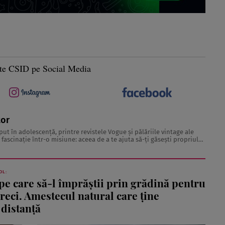
te CSID pe Social Media
tor
t în adolescență, printre revistele Vogue și pălăriile vintage ale
 fascinație într-o misiune: aceea de a te ajuta să-ți găsești propriul
ti frumos. Pentru a înțelege secretele din spatele hainelor, ...
OL:
e care să-l împrăștii prin grădină pentru
reci. Amestecul natural care ține
 distanță