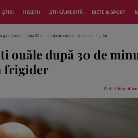
ȘTIRI
HEALTH
ȘTII CĂ MERITĂ
DIETE & SPORT
N
ă gătești ouăle după 30 de minute de când le-ai scos din frigider
ști ouăle după 30 de min
 frigider
Web-Editor:
Alic