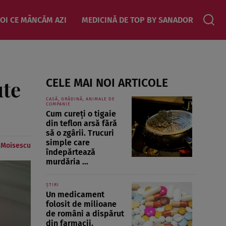
OI CE MÂNCĂM AZI
MEDICINĂ DE TOP BY SANADOR
ute
CELE MAI NOI ARTICOLE
CASĂ, GRĂDINĂ, ANIMALE DE
COMPANIE
Cum cureți o tigaie
din teflon arsă fără
să o zgârii. Trucuri
simple care
e Moisescu
îndepărtează
murdăria ...
ȘTIRI
Un medicament
folosit de milioane
de români a dispărut
din farmacii.