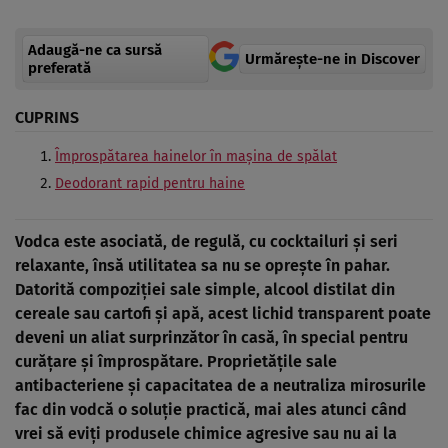
Adaugă-ne ca sursă
Urmărește-ne in Discover
preferată
CUPRINS
Împrospătarea hainelor în mașina de spălat
Deodorant rapid pentru haine
Vodca este asociată, de regulă, cu cocktailuri și seri
relaxante, însă utilitatea sa nu se oprește în pahar.
Datorită compoziției sale simple, alcool distilat din
cereale sau cartofi și apă, acest lichid transparent poate
deveni un aliat surprinzător în casă, în special pentru
curățare și împrospătare. Proprietățile sale
antibacteriene și capacitatea de a neutraliza mirosurile
fac din vodcă o soluție practică, mai ales atunci când
vrei să eviți produsele chimice agresive sau nu ai la