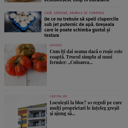
CASĂ, GRĂDINĂ, ANIMALE DE COMPANIE
De ce nu trebuie să speli ciupercile
sub jet puternic de apă. Greșeala
care le poate schimba gustul și
textura
G4FOOD
Cum îți dai seama dacă o roșie este
coaptă. Trucul simplu al unui
fermier: „Culoarea...
CAPITAL.RO
Locuiești la bloc? 10 reguli pe care
mulți proprietari le înțeleg greșit
și ajung să...