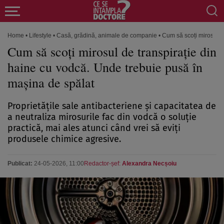
Home
•
Lifestyle
•
Casă, grădină, animale de companie
•
Cum să scoți mirosul d
Cum să scoți mirosul de transpirație din
haine cu vodcă. Unde trebuie pusă în
mașina de spălat
Proprietățile sale antibacteriene și capacitatea de
a neutraliza mirosurile fac din vodcă o soluție
practică, mai ales atunci când vrei să eviți
produsele chimice agresive.
Publicat:
24-05-2026, 11:00
Redactor-șef:
Alexandra Necșoiu