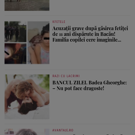
KFETELE
Acuzații grave după găsirea fetiței
de 11 ani dispărute în Bacău!
Familia copilei cere imaginile...
RAZI CU LACRIMI
BANCUL ZILEI. Badea Gheorghe:
– Nu pot face dragoste!
AVANTAJE.RO