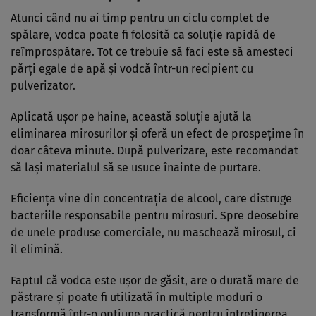
Atunci când nu ai timp pentru un ciclu complet de
spălare, vodca poate fi folosită ca soluție rapidă de
reîmprospătare. Tot ce trebuie să faci este să amesteci
părți egale de apă și vodcă într-un recipient cu
pulverizator.
Aplicată ușor pe haine, această soluție ajută la
eliminarea mirosurilor și oferă un efect de prospețime în
doar câteva minute. După pulverizare, este recomandat
să lași materialul să se usuce înainte de purtare.
Eficiența vine din concentrația de alcool, care distruge
bacteriile responsabile pentru mirosuri. Spre deosebire
de unele produse comerciale, nu maschează mirosul, ci
îl elimină.
Faptul că vodca este ușor de găsit, are o durată mare de
păstrare și poate fi utilizată în multiple moduri o
transformă într-o opțiune practică pentru întreținerea