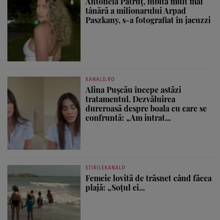
Antonela Pătruț, iubita mult mai
tânără a milionarului Arpad
Paszkany, s-a fotografiat în jacuzzi
KANALD.RO
Alina Pușcău începe astăzi
tratamentul. Dezvăluirea
dureroasă despre boala cu care se
confruntă: „Am intrat...
STIRILEKANALD
Femeie lovită de trăsnet când făcea
plajă: „Soțul ei...