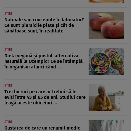
ȘTIRI
Naturale sau concepute în laborator?
Ce sunt piersicile plate și cât de
sănătoase sunt, în realitate
ȘTIRI
Dieta vegană și postul, alternativa
naturală la Ozempic? Ce se întâmplă
în organism atunci când ...
ȘTIRI
Trei lucruri pe care ar trebui să le
eviți între 45 și 65 de ani. Studiul care
leagă aceste obiceiuri ...
ȘTIRI
Gustarea de care un renumit medic