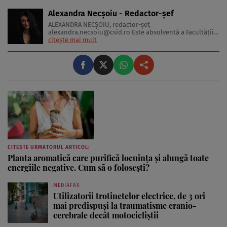
Alexandra Necșoiu - Redactor-șef
ALEXANDRA NECŞOIU, redactor-șef,
alexandra.necsoiu@csid.ro
Este absolventă a Facultăţii
de Jurnalism şi Ştiinţele Comunicării şi deţine o diplomă
citește mai mult
de master în Producţie Multimedia şi Audio-Video.
Iubeşte să scrie şi nu se vede făcând altceva, acesta fiind
visul ei încă de pe ...
CITESTE URMATORUL ARTICOL:
Planta aromatică care purifică locuința și alungă toate
energiile negative. Cum să o folosești?
MEDIAFAX
Utilizatorii trotinetelor electrice, de 3 ori
mai predispuși la traumatisme cranio-
cerebrale decât motocicliștii