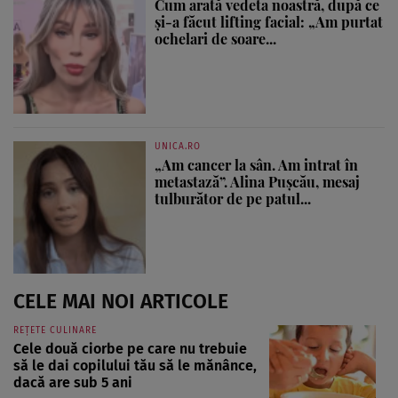
Cum arată vedeta noastră, după ce
și-a făcut lifting facial: „Am purtat
ochelari de soare...
UNICA.RO
„Am cancer la sân. Am intrat în
metastază”. Alina Pușcău, mesaj
tulburător de pe patul...
CELE MAI NOI ARTICOLE
REȚETE CULINARE
Cele două ciorbe pe care nu trebuie
să le dai copilului tău să le mănânce,
dacă are sub 5 ani