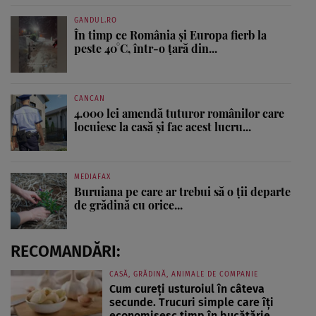
GANDUL.RO
În timp ce România și Europa fierb la
peste 40°C, într-o țară din...
CANCAN
4.000 lei amendă tuturor românilor care
locuiesc la casă și fac acest lucru...
MEDIAFAX
Buruiana pe care ar trebui să o ții departe
de grădină cu orice...
RECOMANDĂRI:
CASĂ, GRĂDINĂ, ANIMALE DE COMPANIE
Cum cureți usturoiul în câteva
secunde. Trucuri simple care îți
economisesc timp în bucătărie