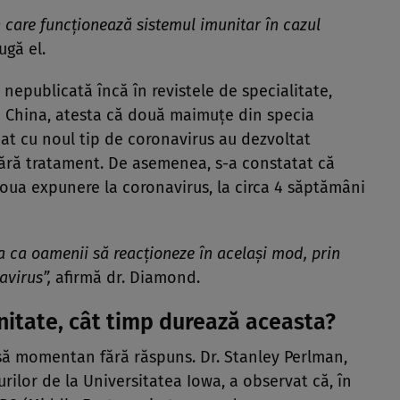
 care funcţionează sistemul imunitar în cazul
ugă el.
e nepublicată încă în revistele de specialitate,
n China, atesta că două maimuţe din specia
at cu noul tip de coronavirus au dezvoltat
ără tratament. De asemenea, s-a constatat că
doua expunere la coronavirus, la circa 4 săptămâni
ea ca oamenii să reacţioneze în acelaşi mod, prin
avirus”,
afirmă dr. Diamond.
itate, cât timp durează aceasta?
să momentan fără răspuns. Dr. Stanley Perlman,
urilor de la Universitatea Iowa, a observat că, în