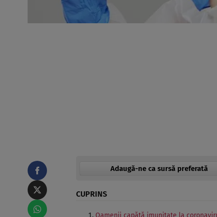
Adaugă-ne ca sursă preferată
CUPRINS
Oamenii capătă imunitate la coronavir