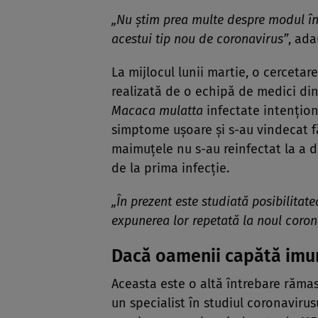
„Nu ştim prea multe despre modul în
acestui tip nou de coronavirus”
, ada
La mijlocul lunii martie, o cercetar
realizată de o echipă de medici di
Macaca mulatta
infectate intenţion
simptome uşoare şi s-au vindecat f
maimuţele nu s-au reinfectat la a 
de la prima infecţie.
„În prezent este studiată posibilitat
expunerea lor repetată la noul coron
Dacă oamenii capătă imun
Aceasta este o altă întrebare răma
un specialist în studiul coronavirus