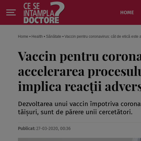
HOME
Home
•
Health
•
Sănătate
•
Vaccin pentru coronavirus: cât de etică este 
Vaccin pentru coronav
accelerarea procesulu
implica reacţii adver
Dezvoltarea unui vaccin împotriva corona
tăişuri, sunt de părere unii cercetători.
Publicat:
27-03-2020, 00:36