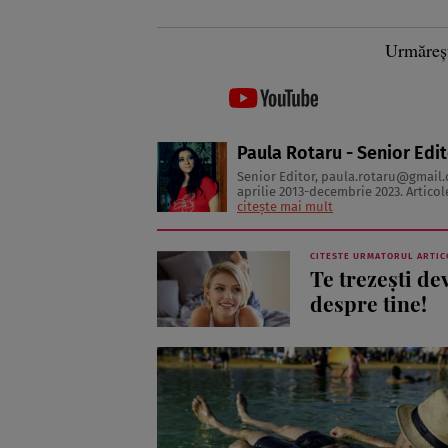
Urmăreș
Paula Rotaru - Senior Edi
Senior Editor,
paula.rotaru@gmail
aprilie 2013-decembrie 2023. Articolele sale cuprind informații despre diverse afecțiuni, alimentația
citește mai mult
CITESTE URMATORUL ARTIC
Te trezeşti de
despre tine!