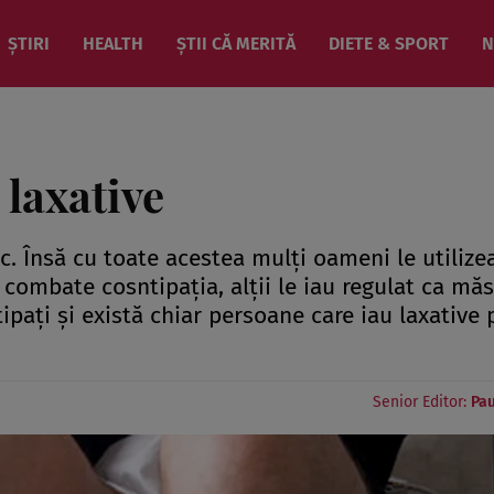
ȘTIRI
HEALTH
ȘTII CĂ MERITĂ
DIETE & SPORT
N
 laxative
ic. Însă cu toate acestea mulţi oameni le utilize
a combate cosntipaţia, alţii le iau regulat ca mă
tipaţi şi există chiar persoane care iau laxative
Senior Editor:
Pau