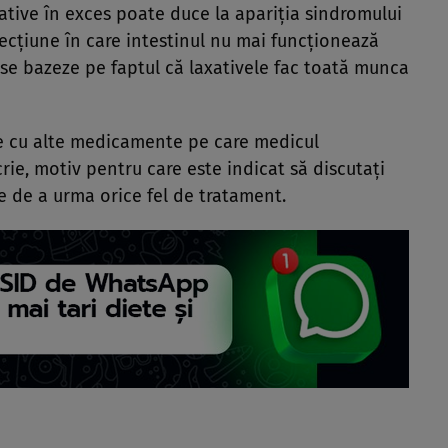
tive în exces poate duce la apariţia sindromului
fecţiune în care intestinul nu mai funcţionează
se bazeze pe faptul că laxativele fac toată munca
ze cu alte medicamente pe care medicul
ie, motiv pentru care este indicat să discutaţi
te de a urma orice fel de tratament.