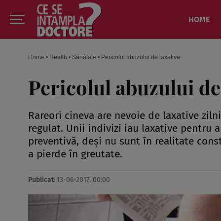
HOME
Home
•
Health
•
Sănătate
•
Pericolul abuzului de laxative
Pericolul abuzului de
Rareori cineva are nevoie de laxative ziln
regulat. Unii indivizi iau laxative pentru 
preventivă, deşi nu sunt în realitate cons
a pierde în greutate.
Publicat:
13-06-2017, 00:00