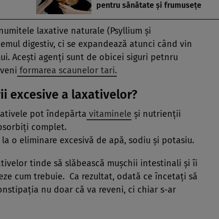
pentru sănătate și frumusețe
numitele laxative naturale (Psyllium şi
temul digestiv, ci se expandează atunci când vin
ui. Aceşti agenţi sunt de obicei siguri petnru
eveni
formarea scaunelor tari.
rii excesive a laxativelor?
xativele pot îndepărta
vitaminele
şi nutrienţii
bsorbiţi complet.
a o eliminare excesivă de apă, sodiu şi potasiu.
tivelor tinde să slăbească muşchii intestinali şi îi
eze cum trebuie. Ca rezultat, odată ce încetaţi să
onstipaţia nu doar că va reveni, ci chiar s-ar