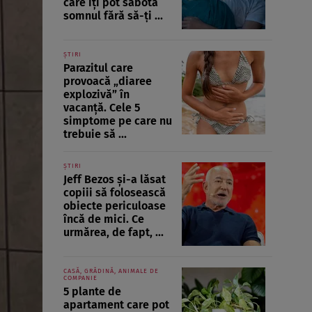
care îți pot sabota
somnul fără să-ți ...
ȘTIRI
Parazitul care
provoacă „diaree
explozivă” în
vacanță. Cele 5
simptome pe care nu
trebuie să ...
ȘTIRI
Jeff Bezos și-a lăsat
copiii să folosească
obiecte periculoase
încă de mici. Ce
urmărea, de fapt, ...
CASĂ, GRĂDINĂ, ANIMALE DE
COMPANIE
5 plante de
apartament care pot