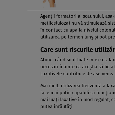
Agenţii formatori ai scaunului, aşa-
metilceluloza) nu vă stimulează sis
în contact cu apa la nivelul colonul
utilizarea pe termen lung şi pot pr
Care sunt riscurile utiliză
Atunci când sunt luate în exces, la
necesari înainte ca aceştia să fie a
Laxativele contribuie de asemenea l
Mai mult, utilizarea frecventă a laxa
face mai puţin capabili să funcţion
mai luaţi laxative în mod regulat, c
putea înrăutăţi.