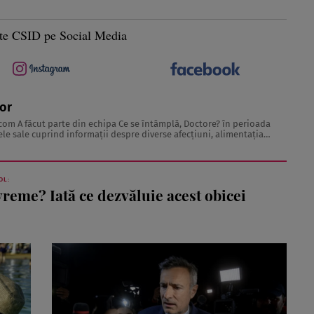
te CSID pe Social Media
tor
.com
A făcut parte din echipa Ce se întâmplă, Doctore? în perioada
echilibrată, îngrijirea pielii și sănătatea emoțională. Colaborări: Viața ...
OL:
vreme? Iată ce dezvăluie acest obicei