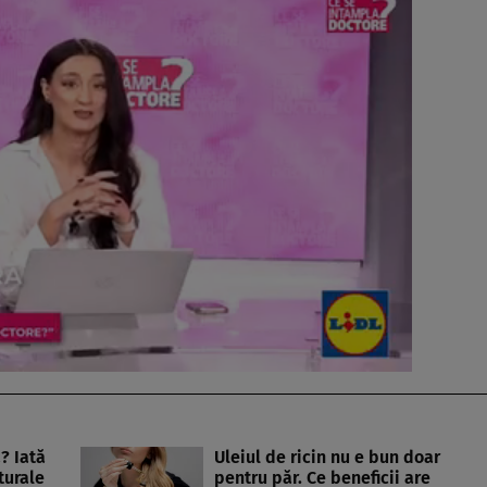
? Iată
Uleiul de ricin nu e bun doar
turale
pentru păr. Ce beneficii are