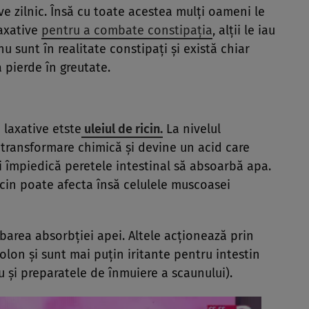
ve zilnic. Însă cu toate acestea mulţi oameni le
laxative
pentru a combate constipaţia
, alţii le iau
u sunt în realitate constipaţi şi există chiar
 pierde în greutate.
 laxative etste
uleiul de ricin.
La nivelul
o transformare chimică şi devine un acid care
şi împiedică peretele intestinal să absoarbă apa.
ricin poate afecta însă celulele muscoasei
barea absorbţiei apei. Altele acţionează prin
olon şi sunt mai puţin iritante pentru intestin
 şi preparatele de înmuiere a scaunului).