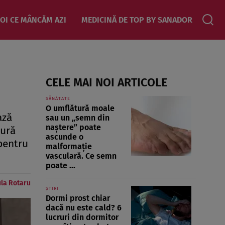
OI CE MÂNCĂM AZI
MEDICINĂ DE TOP BY SANADOR
CELE MAI NOI ARTICOLE
SĂNĂTATE
O umflătură moale
ază
sau un „semn din
naștere” poate
sură
ascunde o
 pentru
malformație
vasculară. Ce semn
poate ...
la Rotaru
ȘTIRI
Dormi prost chiar
dacă nu este cald? 6
lucruri din dormitor