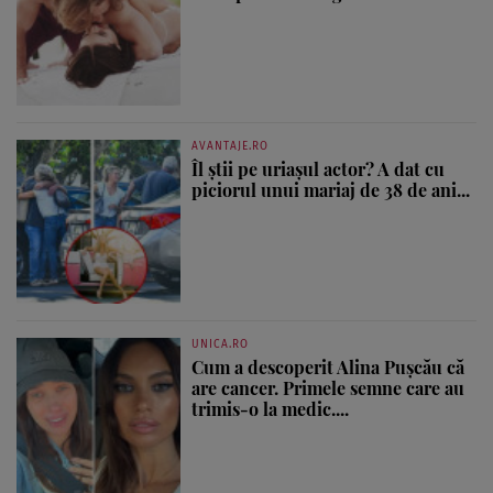
AVANTAJE.RO
Îl știi pe uriașul actor? A dat cu
piciorul unui mariaj de 38 de ani...
UNICA.RO
Cum a descoperit Alina Pușcău că
are cancer. Primele semne care au
trimis-o la medic....