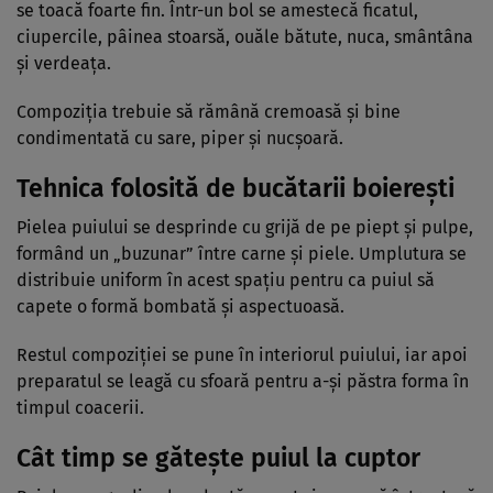
se toacă foarte fin. Într-un bol se amestecă ficatul,
ciupercile, pâinea stoarsă, ouăle bătute, nuca, smântâna
și verdeața.
Compoziția trebuie să rămână cremoasă și bine
condimentată cu sare, piper și nucșoară.
Tehnica folosită de bucătarii boierești
Pielea puiului se desprinde cu grijă de pe piept și pulpe,
formând un „buzunar” între carne și piele. Umplutura se
distribuie uniform în acest spațiu pentru ca puiul să
capete o formă bombată și aspectuoasă.
Restul compoziției se pune în interiorul puiului, iar apoi
preparatul se leagă cu sfoară pentru a-și păstra forma în
timpul coacerii.
Cât timp se gătește puiul la cuptor