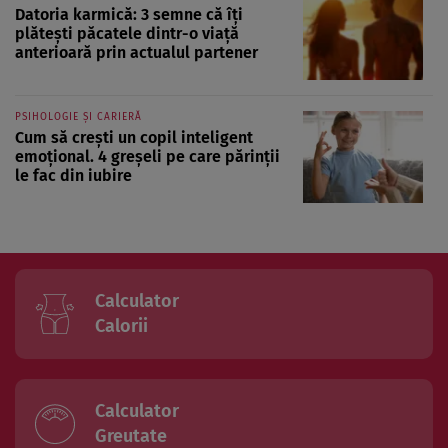
Datoria karmică: 3 semne că îți
plătești păcatele dintr-o viață
anterioară prin actualul partener
PSIHOLOGIE ȘI CARIERĂ
Cum să crești un copil inteligent
emoțional. 4 greșeli pe care părinții
le fac din iubire
Calculator
Calorii
Calculator
Greutate