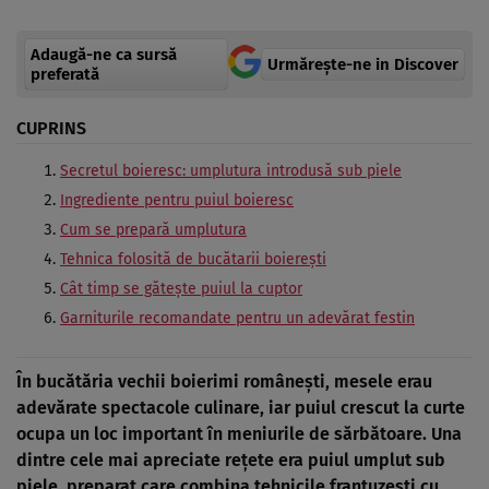
Adaugă-ne ca sursă
Urmărește-ne in Discover
preferată
CUPRINS
Secretul boieresc: umplutura introdusă sub piele
Ingrediente pentru puiul boieresc
Cum se prepară umplutura
Tehnica folosită de bucătarii boierești
Cât timp se gătește puiul la cuptor
Garniturile recomandate pentru un adevărat festin
În bucătăria vechii boierimi românești, mesele erau
adevărate spectacole culinare, iar puiul crescut la curte
ocupa un loc important în meniurile de sărbătoare. Una
dintre cele mai apreciate rețete era puiul umplut sub
piele, preparat care combina tehnicile franțuzești cu