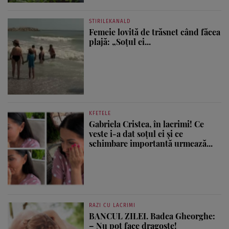
STIRILEKANALD
Femeie lovită de trăsnet când făcea
plajă: „Soțul ei...
KFETELE
Gabriela Cristea, în lacrimi! Ce
veste i-a dat soțul ei și ce
schimbare importantă urmează...
RAZI CU LACRIMI
BANCUL ZILEI. Badea Gheorghe:
– Nu pot face dragoste!