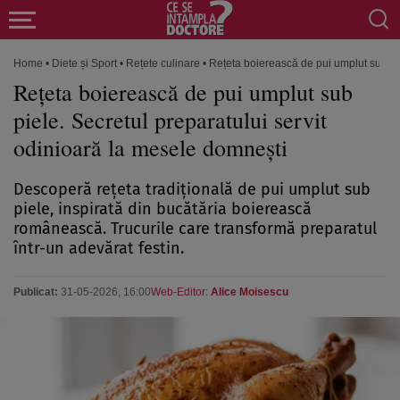
Home
•
Diete și Sport
•
Rețete culinare
•
Rețeta boierească de pui umplut sub pie
Rețeta boierească de pui umplut sub
piele. Secretul preparatului servit
odinioară la mesele domnești
Descoperă rețeta tradițională de pui umplut sub
piele, inspirată din bucătăria boierească
românească. Trucurile care transformă preparatul
într-un adevărat festin.
Publicat:
31-05-2026, 16:00
Web-Editor:
Alice Moisescu