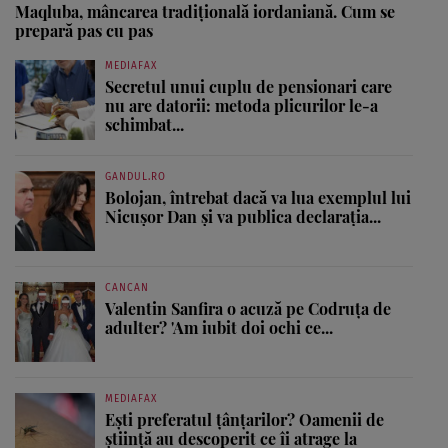
Maqluba, mâncarea tradițională iordaniană. Cum se
prepară pas cu pas
MEDIAFAX
Secretul unui cuplu de pensionari care
nu are datorii: metoda plicurilor le-a
schimbat...
GANDUL.RO
Bolojan, întrebat dacă va lua exemplul lui
Nicușor Dan și va publica declarația...
CANCAN
Valentin Sanfira o acuză pe Codruța de
adulter? 'Am iubit doi ochi ce...
MEDIAFAX
Ești preferatul țânțarilor? Oamenii de
știință au descoperit ce îi atrage la