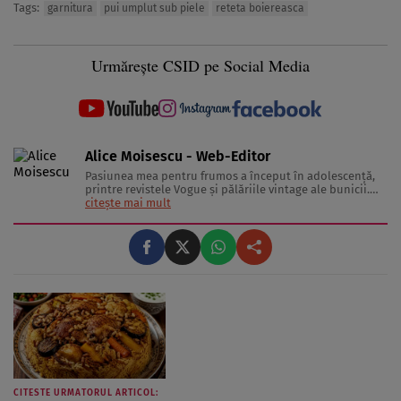
Tags:
garnitura
pui umplut sub piele
reteta boiereasca
Urmărește CSID pe Social Media
Alice Moisescu - Web-Editor
Pasiunea mea pentru frumos a început în adolescență,
printre revistele Vogue și pălăriile vintage ale bunicii.
Astăzi, am transformat acea fascinație într-o misiune:
citește mai mult
aceea de a te ajuta să-ți găsești propriul stil și să trăiești
frumos. Pentru a înțelege secretele din spatele hainelor,
...
CITESTE URMATORUL ARTICOL: