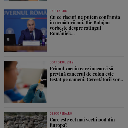
CAPITAL.RO
Cu ce riscuri ne putem confrunta
în următorii ani. Ilie Bolojan
vorbește despre ratingul
României:...
DOCTORUL ZILEI
Primul vaccin care încearcă să
prevină cancerul de colon este
testat pe oameni. Cercetătorii vor...
DESCOPERA.RO
Care este cel mai vechi pod din
Europa?