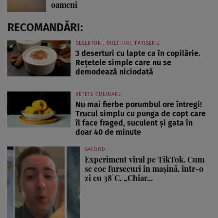
oameni
RECOMANDĂRI:
DESERTURI, DULCIURI, PATISERIE
3 deserturi cu lapte ca în copilărie.
Rețetele simple care nu se
demodează niciodată
REȚETE CULINARE
Nu mai fierbe porumbul ore întregi!
Trucul simplu cu punga de copt care
îl face fraged, suculent și gata în
doar 40 de minute
G4FOOD
Experiment viral pe TikTok. Cum
se coc fursecuri în mașină, într-o
zi cu 38°C. „Chiar...