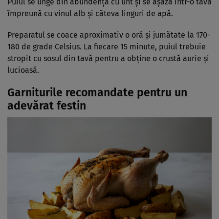
Puiul se unge din abundență cu unt și se așază într-o tavă
împreună cu vinul alb și câteva linguri de apă.
Preparatul se coace aproximativ o oră și jumătate la 170-
180 de grade Celsius. La fiecare 15 minute, puiul trebuie
stropit cu sosul din tavă pentru a obține o crustă aurie și
lucioasă.
Garniturile recomandate pentru un
adevărat festin