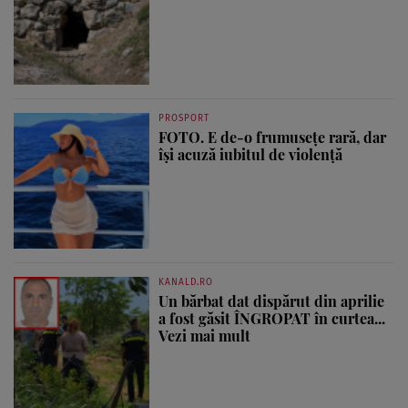
PROSPORT
FOTO. E de-o frumusețe rară, dar
își acuză iubitul de violență
KANALD.RO
Un bărbat dat dispărut din aprilie
a fost găsit ÎNGROPAT în curtea...
Vezi mai mult