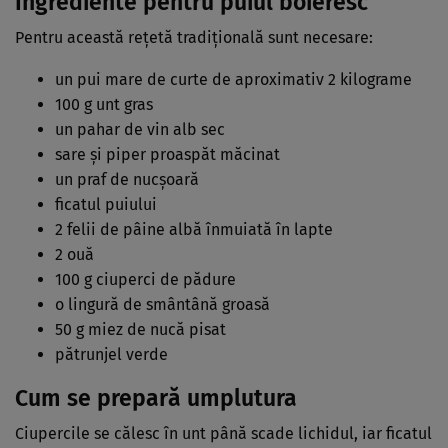
Ingrediente pentru puiul boieresc
Pentru această rețetă tradițională sunt necesare:
un pui mare de curte de aproximativ 2 kilograme
100 g unt gras
un pahar de vin alb sec
sare și piper proaspăt măcinat
un praf de nucșoară
ficatul puiului
2 felii de pâine albă înmuiată în lapte
2 ouă
100 g ciuperci de pădure
o lingură de smântână groasă
50 g miez de nucă pisat
pătrunjel verde
Cum se prepară umplutura
Ciupercile se călesc în unt până scade lichidul, iar ficatul