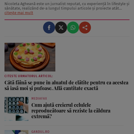
Nicoleta Agheană este un jurnalist reputat, cu experienţă în lifestyle şi
sănătate, realizând de-a lungul timpului articole şi proiecte atât
pentru publicaţii internaţionale, cât şi pentru brandul “Ce se
citește mai mult
întămplă, doctore?”. Domeniile de interes pe care le acoperă Nicoleta
Agheană ...
CITESTE URMATORUL ARTICOL:
Câtă făină se pune în aluatul de clătite pentru ca acestea
să iasă moi și pufoase. Află cantitate exactă
MEDIAFAX
Cum ajută creierul celulele
reproducătoare să reziste la căldura
extremă?
GANDUL.RO