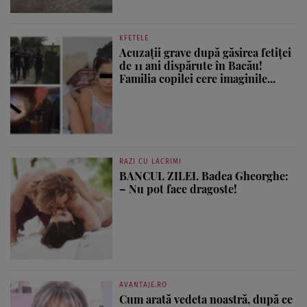
KFETELE
Acuzații grave după găsirea fetiței
de 11 ani dispărute în Bacău!
Familia copilei cere imaginile...
RAZI CU LACRIMI
BANCUL ZILEI. Badea Gheorghe:
– Nu pot face dragoste!
AVANTAJE.RO
Cum arată vedeta noastră, după ce