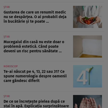
ȘTIRI
Gustarea de care un renumit medic
nu se despărțea. O ai probabil deja
în bucătărie și te poate ...
ȘTIRI
Mucegaiul din casă nu este doar o
problemă estetică. Când poate
deveni un risc pentru sănătate ...
HOROSCOP
Te-ai născut pe 4, 13, 22 sau 31? Ce
spune numerologia despre oamenii
care gândesc diferit
ȘTIRI
De ce se încrețește pielea după ce
stai în apă. Explicația surprinzătoare