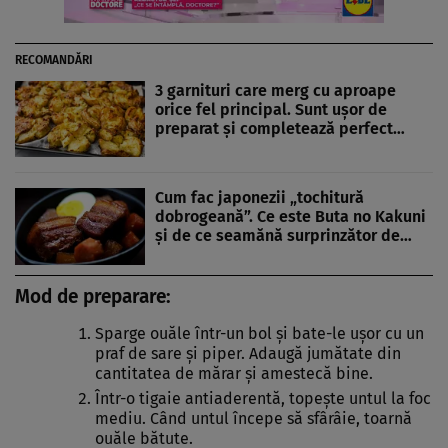
RECOMANDĂRI
3 garnituri care merg cu aproape
orice fel principal. Sunt ușor de
preparat și completează perfect…
Cum fac japonezii „tochitură
dobrogeană”. Ce este Buta no Kakuni
și de ce seamănă surprinzător de…
Mod de preparare:
Sparge ouăle într-un bol și bate-le ușor cu un
praf de sare și piper. Adaugă jumătate din
cantitatea de mărar și amestecă bine.
Într-o tigaie antiaderentă, topește untul la foc
mediu. Când untul începe să sfârâie, toarnă
ouăle bătute.