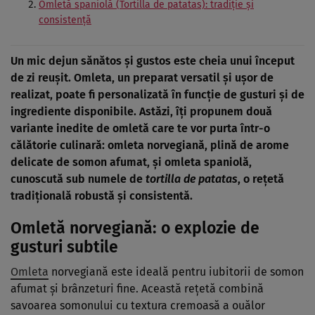
Omletă spaniolă (Tortilla de patatas): tradiție și
consistență
Un mic dejun sănătos și gustos este cheia unui început
de zi reușit. Omleta, un preparat versatil și ușor de
realizat, poate fi personalizată în funcție de gusturi și de
ingrediente disponibile. Astăzi, îți propunem două
variante inedite de omletă care te vor purta într-o
călătorie culinară: omleta norvegiană, plină de arome
delicate de somon afumat, și omleta spaniolă,
cunoscută sub numele de
tortilla de patatas
, o rețetă
tradițională robustă și consistentă.
Omletă norvegiană: o explozie de
gusturi subtile
Omleta
norvegiană este ideală pentru iubitorii de somon
afumat și brânzeturi fine. Această rețetă combină
savoarea somonului cu textura cremoasă a ouălor