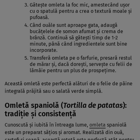
Gătește omleta la foc mic, amestecând ușor
cu o spatulă pentru a crea o textură moale și
pufoasă.
Când ouăle sunt aproape gata, adaugă
bucățelele de somon afumat și crema de
brânză. Continuă să gătești timp de 1-2
minute, până când ingredientele sunt bine
incorporate.
Transferă omleta pe o farfurie, presară restul
de mărar și, dacă dorești, servește cu felii de
lămâie pentru un plus de prospețime.
Această omletă este perfectă alături de o felie de pâine
integrală prăjită sau o salată verde simplă.
Omletă spaniolă (
Tortilla de patatas
):
tradiție și consistență
Cunoscută și iubită în întreaga lume,
omleta
spaniolă
este un preparat sățios și aromat. Realizată din ouă,
cartofi și ceapă, această rețetă este perfectă atât pentru