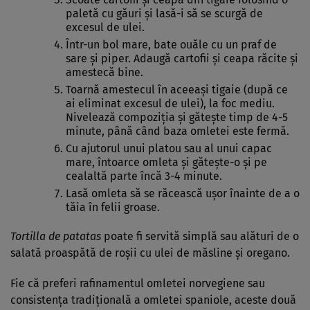
paletă cu găuri și lasă-i să se scurgă de
excesul de ulei.
Într-un bol mare, bate ouăle cu un praf de
sare și piper. Adaugă cartofii și ceapa răcite și
amestecă bine.
Toarnă amestecul în aceeași tigaie (după ce
ai eliminat excesul de ulei), la foc mediu.
Nivelează compoziția și gătește timp de 4-5
minute, până când baza omletei este fermă.
Cu ajutorul unui platou sau al unui capac
mare, întoarce omleta și gătește-o și pe
cealaltă parte încă 3-4 minute.
Lasă omleta să se răcească ușor înainte de a o
tăia în felii groase.
Tortilla de patatas
poate fi servită simplă sau alături de o
salată proaspătă de roșii cu ulei de măsline și oregano.
Fie că preferi rafinamentul omletei norvegiene sau
consistența tradițională a omletei spaniole, aceste două