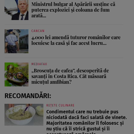
Ministrul bulgar al Apărării susține că
puterea exploziei și coloana de fum
arată...
CANCAN
4.000 lei amendă tuturor românilor care
locuiesc la casă și fac acest lucru...
MEDIAFAX
„Broscuța de cafea”, descoperită de
savanți în Costa Rica. Cât măsoară
micuțul amfibian?
RECOMANDĂRI:
REȚETE CULINARE
Condimentul care nu trebuie pus
niciodată dacă faci salată de vinete.
Majoritatea românilor îl folosesc și
nu știu că îi strică gustul și îi