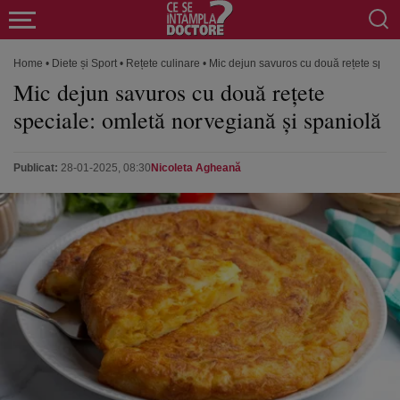
Home
•
Diete și Sport
•
Rețete culinare
•
Mic dejun savuros cu două rețete speci
Mic dejun savuros cu două rețete
speciale: omletă norvegiană și spaniolă
Publicat:
28-01-2025, 08:30
Nicoleta Agheană