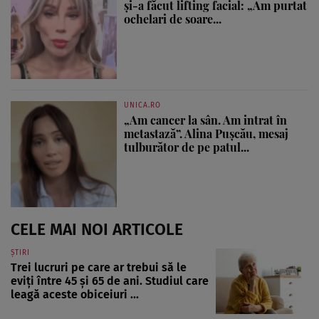
și-a făcut lifting facial: „Am purtat
ochelari de soare...
UNICA.RO
„Am cancer la sân. Am intrat în
metastază”. Alina Pușcău, mesaj
tulburător de pe patul...
CELE MAI NOI ARTICOLE
ȘTIRI
Trei lucruri pe care ar trebui să le
eviți între 45 și 65 de ani. Studiul care
leagă aceste obiceiuri ...