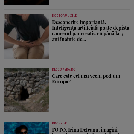
DOCTORUL ZILEI
Descoperire importantă.
Inteligența artificială poate depista
cancerul pancreatic cu până la 3
ani înainte de...
DESCOPERA.RO
Care este cel mai vechi pod din
Europa?
PROSPORT
FOTO. Irina Deleanu, imagini