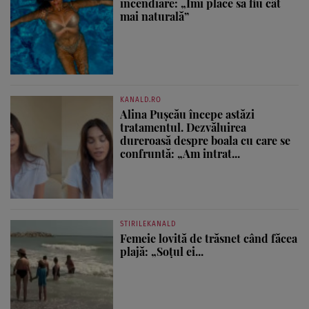
incendiare: „Îmi place să fiu cât
mai naturală”
KANALD.RO
Alina Pușcău începe astăzi
tratamentul. Dezvăluirea
dureroasă despre boala cu care se
confruntă: „Am intrat...
STIRILEKANALD
Femeie lovită de trăsnet când făcea
plajă: „Soțul ei...