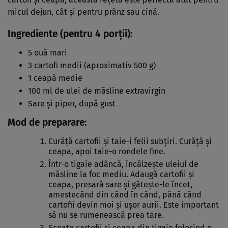
micul dejun, cât și pentru prânz sau cină.
Ingrediente (pentru 4 porții):
5 ouă mari
3 cartofi medii (aproximativ 500 g)
1 ceapă medie
100 ml de ulei de măsline extravirgin
Sare și piper, după gust
Mod de preparare:
Curăță cartofii și taie-i felii subțiri. Curăță și
ceapa, apoi taie-o rondele fine.
Într-o tigaie adâncă, încălzește uleiul de
măsline la foc mediu. Adaugă cartofii și
ceapa, presară sare și gătește-le încet,
amestecând din când în când, până când
cartofii devin moi și ușor aurii. Este important
să nu se rumenească prea tare.
Scoate cartofii și ceapa din tigaie folosind o