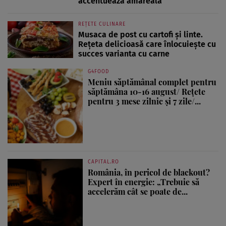
accentuează amăreala
REȚETE CULINARE
Musaca de post cu cartofi și linte.
Rețeta delicioasă care înlocuiește cu
succes varianta cu carne
G4FOOD
Meniu săptămânal complet pentru
săptămâna 10-16 august/ Rețete
pentru 3 mese zilnic și 7 zile/...
CAPITAL.RO
România, în pericol de blackout?
Expert în energie: „Trebuie să
accelerăm cât se poate de...