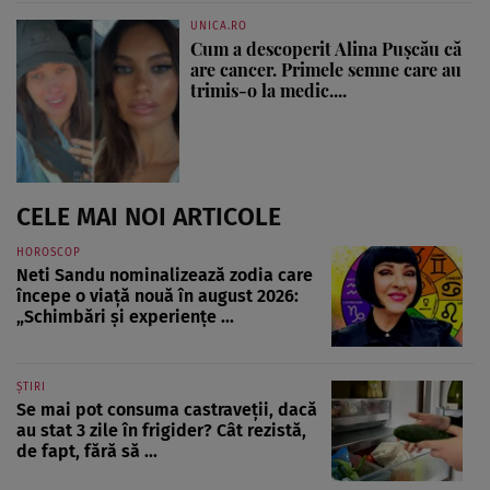
UNICA.RO
Cum a descoperit Alina Pușcău că
are cancer. Primele semne care au
trimis-o la medic....
CELE MAI NOI ARTICOLE
HOROSCOP
Neti Sandu nominalizează zodia care
începe o viață nouă în august 2026:
„Schimbări și experiențe ...
ȘTIRI
Se mai pot consuma castraveții, dacă
au stat 3 zile în frigider? Cât rezistă,
de fapt, fără să ...