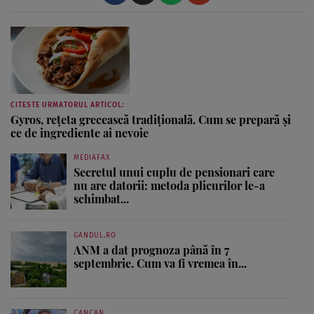
CITESTE URMATORUL ARTICOL:
Gyros, rețeta grecească tradițională. Cum se prepară și
ce de ingrediente ai nevoie
MEDIAFAX
Secretul unui cuplu de pensionari care
nu are datorii: metoda plicurilor le-a
schimbat...
GANDUL.RO
ANM a dat prognoza până în 7
septembrie. Cum va fi vremea în...
CANCAN