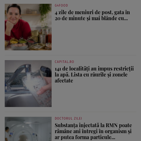
G4FOOD
4 zile de meniuri de post, gata în
20 de minute și mai blânde cu...
CAPITAL.RO
141 de localități au impus restricții
la apă. Lista cu râurile și zonele
afectate
DOCTORUL ZILEI
Substanța injectată la RMN poate
rămâne ani întregi în organism și
ar putea forma particule...