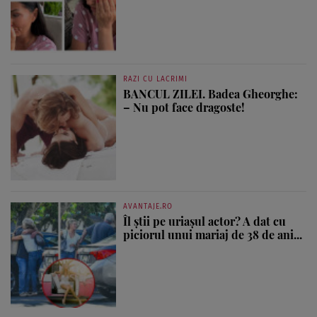
RAZI CU LACRIMI
BANCUL ZILEI. Badea Gheorghe:
– Nu pot face dragoste!
AVANTAJE.RO
Îl știi pe uriașul actor? A dat cu
piciorul unui mariaj de 38 de ani...