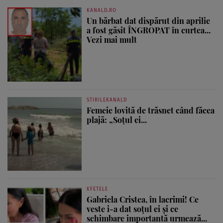
KANALD.RO
Un bărbat dat dispărut din aprilie
a fost găsit ÎNGROPAT în curtea...
Vezi mai mult
STIRILEKANALD
Femeie lovită de trăsnet când făcea
plajă: „Soțul ei...
KFETELE
Gabriela Cristea, în lacrimi! Ce
veste i-a dat soțul ei și ce
schimbare importantă urmează...