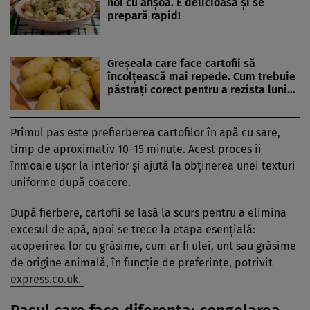
noi cu anșoa. E delicioasă și se
prepară rapid!
Greșeala care face cartofii să
încolțească mai repede. Cum trebuie
păstrați corect pentru a rezista luni…
Primul pas este prefierberea cartofilor în apă cu sare,
timp de aproximativ 10–15 minute. Acest proces îi
înmoaie ușor la interior și ajută la obținerea unei texturi
uniforme după coacere.
După fierbere, cartofii se lasă la scurs pentru a elimina
excesul de apă, apoi se trece la etapa esențială:
acoperirea lor cu grăsime, cum ar fi ulei, unt sau grăsime
de origine animală, în funcție de preferințe, potrivit
express.co.uk.