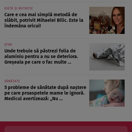
DIETĂ ȘI NUTRIȚIE
Care e cea mai simplă metodă de
slăbit, potrivit Mihaelei Bilic. Este la
îndemâna oricui!
ȘTIRI
Unde trebuie să păstrezi folia de
aluminiu pentru a nu se deteriora.
Greșeala pe care o fac multe ...
SĂNĂTATE
5 probleme de sănătate după naștere
pe care proaspetele mame le ignoră.
Medicul avertizează: „Nu ...