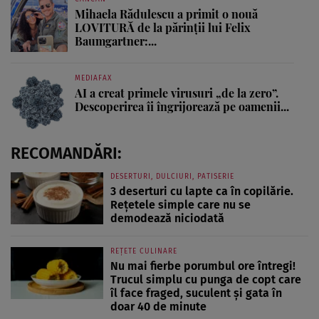
Mihaela Rădulescu a primit o nouă
LOVITURĂ de la părinții lui Felix
Baumgartner:...
MEDIAFAX
AI a creat primele virusuri „de la zero”.
Descoperirea îi îngrijorează pe oamenii...
RECOMANDĂRI:
DESERTURI, DULCIURI, PATISERIE
3 deserturi cu lapte ca în copilărie.
Rețetele simple care nu se
demodează niciodată
REȚETE CULINARE
Nu mai fierbe porumbul ore întregi!
Trucul simplu cu punga de copt care
îl face fraged, suculent și gata în
doar 40 de minute