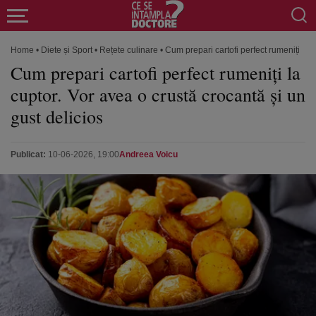
Home
•
Diete și Sport
•
Rețete culinare
•
Cum prepari cartofi perfect rumeniți la c
Cum prepari cartofi perfect rumeniți la
cuptor. Vor avea o crustă crocantă și un
gust delicios
Publicat:
10-06-2026, 19:00
Andreea Voicu