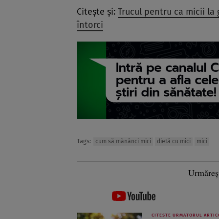
Citește și:
Trucul pentru ca micii la 
întorci
Tags:
cum să mănânci mici
dietă cu mici
mici
Urmăreș
CITESTE URMATORUL ARTIC