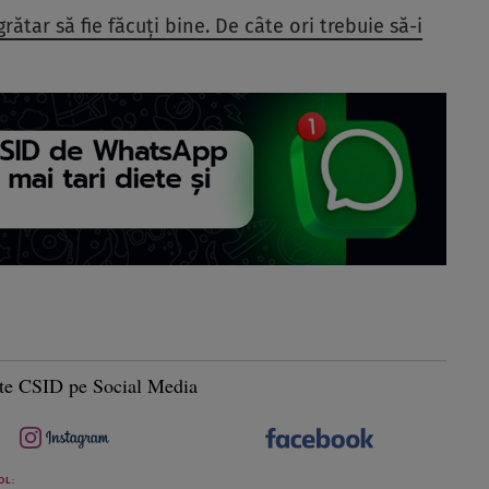
grătar să fie făcuți bine. De câte ori trebuie să-i
te CSID pe Social Media
OL: