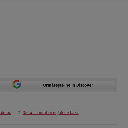
Urmărește-ne in Discover
 deloc
Dieta cu mititei: reguli de bază