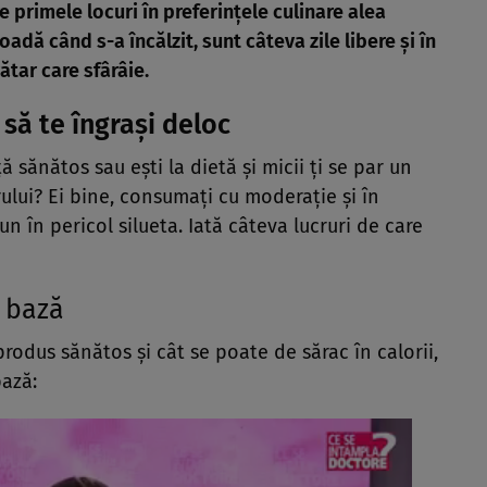
e primele locuri în preferințele culinare alea
oadă când s-a încălzit, sunt câteva zile libere și în
ătar care sfârâie.
să te îngrași deloc
ță sănătos sau ești la dietă și micii ți se par un
lui? Ei bine, consumați cu moderație și în
un în pericol silueta. Iată câteva lucruri de care
e bază
rodus sănătos și cât se poate de sărac în calorii,
bază: