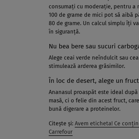
consumați cu moderație, pentru a nu
100 de grame de mici pot să aibă pân
80 de grame. Un calcul simplu îți v
în siguranță.
Nu bea bere sau sucuri carbo
Alege ceai verde neîndulcit sau cea
stimulează arderea grăsimilor.
În loc de desert, alege un fruc
Ananasul proaspăt este ideal după 
masă, ci o felie din acest fruct, ca
bună digerare a proteinelor.
Citește și:
Avem eticheta! Ce conțin
Carrefour