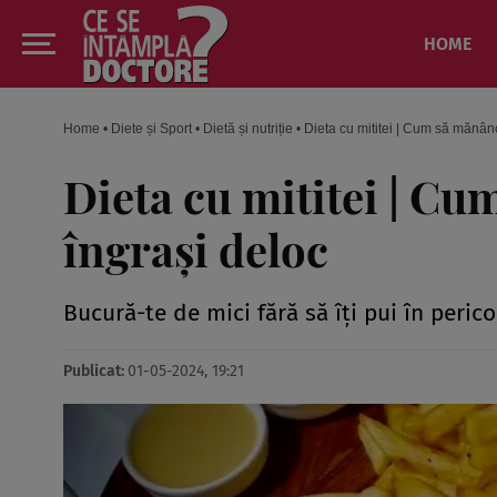
HOME
Home
•
Diete și Sport
•
Dietă și nutriție
•
Dieta cu mititei | Cum să mănânci
Dieta cu mititei | Cu
îngrași deloc
Bucură-te de mici fără să îți pui în perico
Publicat:
01-05-2024, 19:21