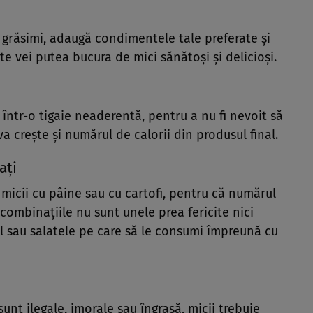
n grăsimi, adaugă condimentele tale preferate și
e vei putea bucura de mici sănătoși și delicioși.
 într-o tigaie neaderentă, pentru a nu fi nevoit să
a crește și numărul de calorii din produsul final.
ați
a
micii
cu pâine sau cu cartofi, pentru că numărul
r combinațiile nu sunt unele prea fericite nici
l sau salatele pe care să le consumi împreună cu
sunt ilegale, imorale sau îngrașă, micii trebuie