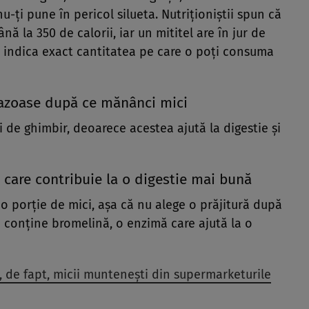
-ți pune în pericol silueta. Nutriționiștii spun că
ă la 350 de calorii, iar un mititel are în jur de
a indica exact cantitatea pe care o poți consuma
gazoase după ce mănânci mici
i de ghimbir, deoarece acestea ajută la digestie și
t care contribuie la o digestie mai bună
o porție de mici, așa că nu alege o prăjitură după
re conține bromelină, o enzimă care ajută la o
, de fapt, micii muntenești din supermarketurile