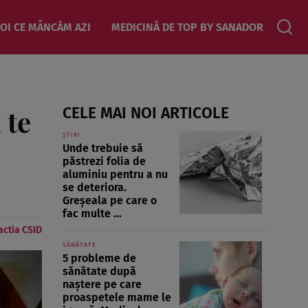
OI CE MÂNCĂM AZI
MEDICINĂ DE TOP BY SANADOR
 te
CELE MAI NOI ARTICOLE
ȘTIRI
Unde trebuie să
păstrezi folia de
aluminiu pentru a nu
se deteriora.
Greșeala pe care o
fac multe ...
ctia CSID
SĂNĂTATE
5 probleme de
sănătate după
naștere pe care
proaspetele mame le