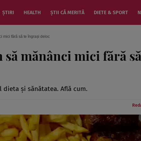
ȘTIRI
HEALTH
ȘTII CĂ MERITĂ
DIETE & SPORT
N
 mici fără să te îngrași deloc
m să mănânci mici fără să
l dieta și sănătatea. Află cum.
Reda