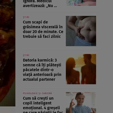
ignoră. Medicul
avertizează: „Nu ...
ȘTIRI
Cum scapi de
grăsimea viscerală în
doar 20 de minute. Ce
trebuie să faci zilnic
ȘTIRI
Datoria karmică: 3
semne că îți plătești
păcatele dintr-o
viață anterioară prin
actualul partener
PSIHOLOGIE ȘI CARIERĂ
Cum să crești un
copil inteligent
emoțional. 4 greșeli
pe care părinții le fac