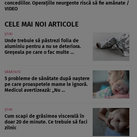
concediilor. Operațiile neurgente riscă să fie amânate /
VIDEO
CELE MAI NOI ARTICOLE
ȘTIRI
Unde trebuie să păstrezi folia de
aluminiu pentru a nu se deteriora.
Greșeala pe care o fac multe ...
SĂNĂTATE
5 probleme de sănătate după naștere
pe care proaspetele mame le ignoră.
Medicul avertizează: „Nu ...
ȘTIRI
Cum scapi de grăsimea viscerală în
doar 20 de minute. Ce trebuie să faci
zilnic