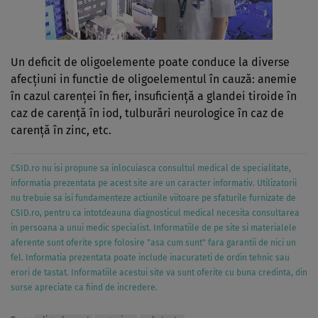
Un deficit de oligoelemente poate conduce la diverse
afecţiuni in functie de oligoelementul în cauză: anemie
în cazul carenţei în fier, insuficienţă a glandei tiroide în
caz de carenţă în iod, tulburări neurologice în caz de
carenţă în zinc, etc.
CSID.ro nu isi propune sa inlocuiasca consultul medical de specialitate,
informatia prezentata pe acest site are un caracter informativ. Utilizatorii
nu trebuie sa isi fundamenteze actiunile viitoare pe sfaturile furnizate de
CSID.ro, pentru ca intotdeauna diagnosticul medical necesita consultarea
in persoana a unui medic specialist. Informatiile de pe site si materialele
aferente sunt oferite spre folosire "asa cum sunt" fara garantii de nici un
fel. Informatia prezentata poate include inacurateti de ordin tehnic sau
erori de tastat. Informatiile acestui site va sunt oferite cu buna credinta, din
surse apreciate ca fiind de incredere.