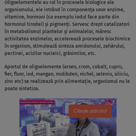
Oligoelementele au rol în procesele biologice ale
organismului, ele intrând în componenţa unor enzime,
vitamine, hormoni (ca exemplu iodul face parte din
hormonul tirodei) şi pigmenţi. Servesc drept catalizatori
în metabolismul plantelor şi animalelor, măresc
activitatea enzimelor, accelerează procesele biochimice
în organism, stimulează sinteza amidonului, zahărului,
pectinei, acizilor nucleici, grăsimilor, etc.
Aportul de oligoelemente (arsen, crom, cobalt, cupru,
fier, fluor, iod, mangan, molibden, nichel, seleniu, siliciu,
zinc etc) se realizează prin alimentaţie, organismul nu le
poate sintetiza.
Citește articolul