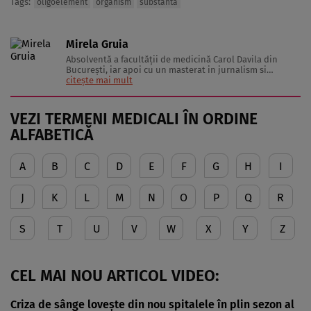
Tags:
oligoelement
organism
substanta
Mirela Gruia
Absolventă a facultăţii de medicină Carol Davila din
Bucureşti, iar apoi cu un masterat in jurnalism si
comunicare a lucrat în marketing şi PR şi are peste 10 ani
citește mai mult
de experienţă în presa scrisă.
VEZI TERMENI MEDICALI ÎN ORDINE
ALFABETICĂ
A
B
C
D
E
F
G
H
I
J
K
L
M
N
O
P
Q
R
S
T
U
V
W
X
Y
Z
CEL MAI NOU ARTICOL VIDEO:
Criza de sânge lovește din nou spitalele în plin sezon al