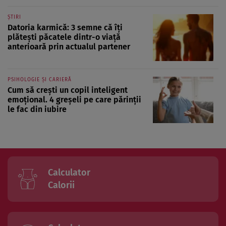
ȘTIRI
Datoria karmică: 3 semne că îți
plătești păcatele dintr-o viață
anterioară prin actualul partener
PSIHOLOGIE ȘI CARIERĂ
Cum să crești un copil inteligent
emoțional. 4 greșeli pe care părinții
le fac din iubire
Calculator
Calorii