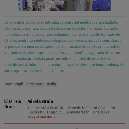
CSID.ro nu isi propune sa inlocuiasca consultul medical de specialitate,
informatia prezentata pe acest site are un caracter informativ. Utilizatorii
nu trebuie sa isi fundamenteze actiunile viitoare pe sfaturile furnizate de
CSID.ro, pentru ca intotdeauna diagnosticul medical necesita consultarea
in persoana a unui medic specialist. Informatiile de pe site si materialele
aferente sunt oferite spre folosire "asa cum sunt" fara garantii de nici un
fel. Informatia prezentata poate include inacurateti de ordin tehnic sau
erori de tastat. Informatiile acestui site va sunt oferite cu buna credinta, din
surse apreciate ca fiind de incredere.
Tags:
copil
dezvoltare
oedip
Mirela Gruia
Absolventă a facultăţii de medicină Carol Davila din
Bucureşti, iar apoi cu un masterat in jurnalism si
comunicare a lucrat în marketing şi PR şi are peste 10 ani
citește mai mult
de experienţă în presa scrisă.