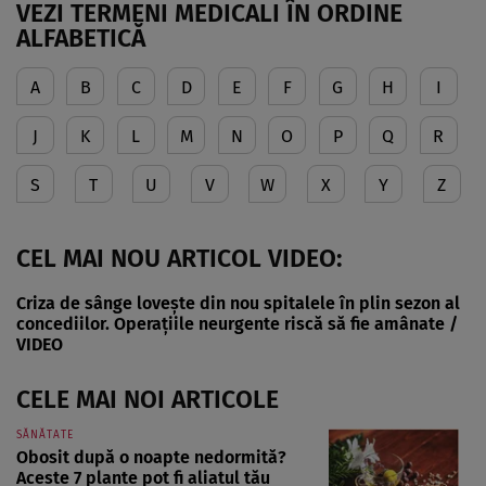
VEZI TERMENI MEDICALI ÎN ORDINE
ALFABETICĂ
A
B
C
D
E
F
G
H
I
J
K
L
M
N
O
P
Q
R
S
T
U
V
W
X
Y
Z
CEL MAI NOU ARTICOL VIDEO:
Criza de sânge lovește din nou spitalele în plin sezon al
concediilor. Operațiile neurgente riscă să fie amânate /
VIDEO
CELE MAI NOI ARTICOLE
SĂNĂTATE
Obosit după o noapte nedormită?
Aceste 7 plante pot fi aliatul tău