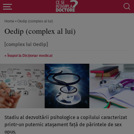
Home
•
Oedip (complex al lui)
Oedip (complex al lui)
[complex lui Oedip]
« Înapoi la Dicționar medical
Stadiu al dezvoltării psihologice a copilului caracterizat
printr-un puternic ataşament faţă de părintele de sex
opus.