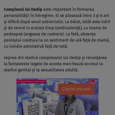
Complexul lui Oedip
este important în for­marea
personalităţii în întregime. El se plasează între 3 şi 6 ani
şi diferă după sexul subiectului. La băiat, tatăl este iubit
şi de temut în acelaşi timp (ambivalenţă), cu teama de
pedeapsă (angoasa de castrare). La fată, absenţa
penisului conduce la un sentiment de ură faţă de mamă,
cu invidie admirativă faţă de tată.
Ieşirea din stadiul complexului lui Oedip şi renunţarea
la fantasmele legate de acesta marchează accesul la
stadiul genital şi la sexualitatea adultă.
Citește articolul