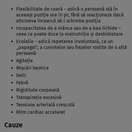
Flexibilitate de ceară – adică o persoană stă în
aceeaşi poziţie ore în şir, fără să reacţioneze dacă
altcineva încearcă să-i schimbe poziţia
Incapacitatea de a mânca sau de a bea lichide –
ceea ce poate duce la malnutriţie şi deshidratare
Ecolalie – adică repetarea involuntară, ca un
„papagal”, a cuvintelor sau frazelor rostite de o altă
persoană
Agitaţie
Mişcări haotice
Delir
Febră
Rigiditate corporală
Transpiraţie excesivă
Tensiune arterială crescută
Ritm cardiac accelerat
Cauze