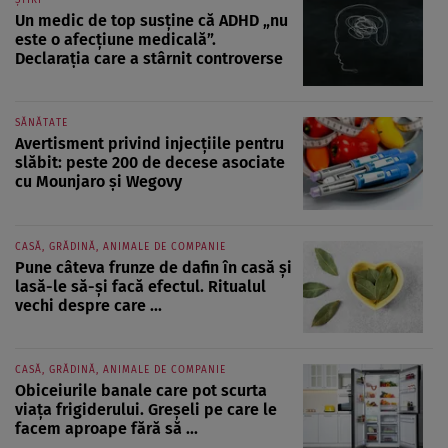
ȘTIRI
Un medic de top susține că ADHD „nu
este o afecțiune medicală”.
Declarația care a stârnit controverse
SĂNĂTATE
Avertisment privind injecțiile pentru
slăbit: peste 200 de decese asociate
cu Mounjaro și Wegovy
CASĂ, GRĂDINĂ, ANIMALE DE COMPANIE
Pune câteva frunze de dafin în casă și
lasă-le să-și facă efectul. Ritualul
vechi despre care ...
CASĂ, GRĂDINĂ, ANIMALE DE COMPANIE
Obiceiurile banale care pot scurta
viața frigiderului. Greșeli pe care le
facem aproape fără să ...