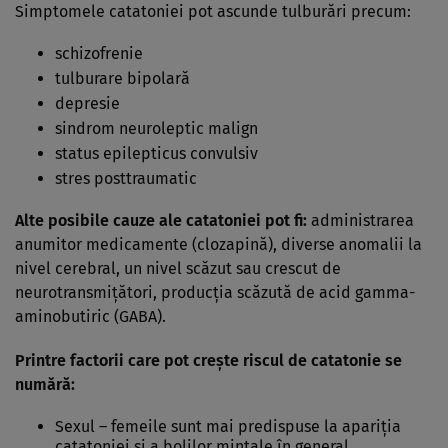
Simptomele catatoniei pot ascunde tulburări precum:
schizofrenie
tulburare bipolară
depresie
sindrom neuroleptic malign
status epilepticus convulsiv
stres posttraumatic
Alte posibile cauze ale catatoniei pot fi:
administrarea
anumitor medicamente (clozapină), diverse anomalii la
nivel cerebral, un nivel scăzut sau crescut de
neurotransmiţători, producţia scăzută de acid gamma-
aminobutiric (GABA).
Printre factorii care pot creşte riscul de catatonie se
numără:
Sexul – femeile sunt mai predispuse la apariţia
catatoniei şi a bolilor mintale în general