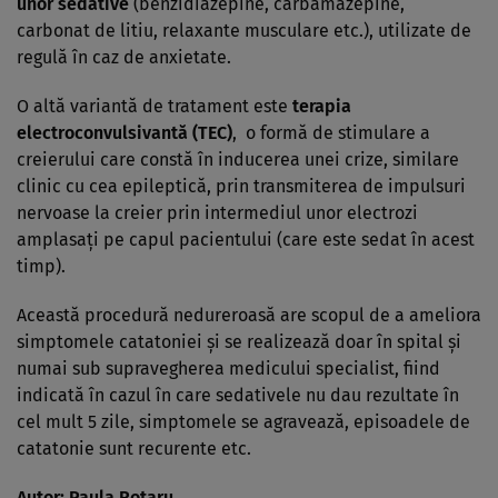
unor sedative
(benzidiazepine, carbamazepine,
carbonat de litiu, relaxante musculare etc.), utilizate de
regulă în caz de anxietate.
O altă variantă de tratament este
terapia
electroconvulsivantă (TEC)
, o formă de stimulare a
creierului care constă în inducerea unei crize, similare
clinic cu cea epileptică, prin transmiterea de impulsuri
nervoase la creier prin intermediul unor electrozi
amplasaţi pe capul pacientului (care este sedat în acest
timp).
Această procedură nedureroasă are scopul de a ameliora
simptomele catatoniei şi se realizează doar în spital şi
numai sub supravegherea medicului specialist, fiind
indicată în cazul în care sedativele nu dau rezultate în
cel mult 5 zile, simptomele se agravează, episoadele de
catatonie sunt recurente etc.
Autor: Paula Rotaru