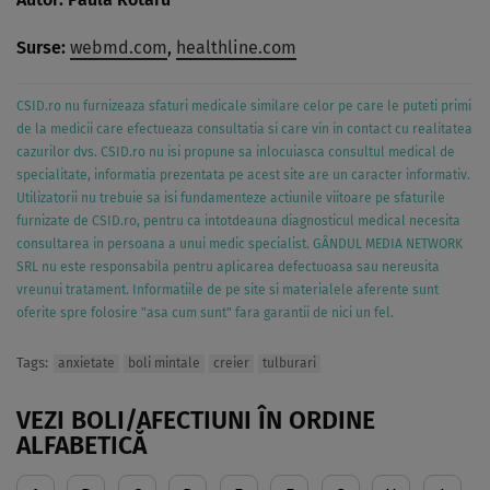
Surse:
webmd.com
,
healthline.com
CSID.ro nu furnizeaza sfaturi medicale similare celor pe care le puteti primi
de la medicii care efectueaza consultatia si care vin in contact cu realitatea
cazurilor dvs. CSID.ro nu isi propune sa inlocuiasca consultul medical de
specialitate, informatia prezentata pe acest site are un caracter informativ.
Utilizatorii nu trebuie sa isi fundamenteze actiunile viitoare pe sfaturile
furnizate de CSID.ro, pentru ca intotdeauna diagnosticul medical necesita
consultarea in persoana a unui medic specialist. GÂNDUL MEDIA NETWORK
SRL nu este responsabila pentru aplicarea defectuoasa sau nereusita
vreunui tratament. Informatiile de pe site si materialele aferente sunt
oferite spre folosire "asa cum sunt" fara garantii de nici un fel.
Tags:
anxietate
boli mintale
creier
tulburari
VEZI BOLI/AFECTIUNI ÎN ORDINE
ALFABETICĂ