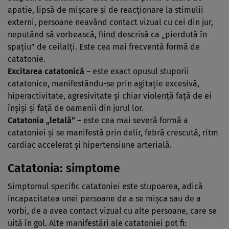
apatie, lipsă de mişcare şi de reacţionare la stimulii
externi, persoane neavând contact vizual cu cei din jur,
neputând să vorbească, fiind descrisă ca „pierdută în
spaţiu” de ceilalţi. Este cea mai frecventă formă de
catatonie.
Excitarea catatonică
– este exact opusul stuporii
catatonice, manifestându-se prin agitaţie excesivă,
hiperactivitate, agresivitate şi chiar violenţă faţă de ei
înşişi şi faţă de oamenii din jurul lor.
Catatonia „letală”
– este cea mai severă formă a
catatoniei şi se manifestă prin delir, febră crescută, ritm
cardiac accelerat şi hipertensiune arterială.
Catatonia: simptome
Simptomul specific catatoniei este stupoarea, adică
incapacitatea unei persoane de a se mişca sau de a
vorbi, de a avea contact vizual cu alte persoane, care se
uită în gol. Alte manifestări ale catatoniei pot fi: