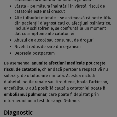
Vârsta – pe măsura înaintării în vârstă, riscul de
catatonie este mai crescut
Alte tulburări mintale – se estimează că peste 10%
din pacienţii diagnosticaţi cu afecţiuni psihiatrice,
inclusiv schizofrenie, se confruntă la un moment
dat cu simptome ale catatoniei
Abuzul de alcool sau consumul de droguri
Nivelul redus de sare din organism
Depresia postpartum
De asemenea,
anumite afecţiuni medicale pot creşte
riscul de catatonie
, chiar dacă persoana respectivă nu
suferă şi de o tulburare mintală. Acestea includ:
diabetul, bolile renale sau tiroidiene, boala Parkinson,
encefalita. O altă posibilă cauză a catatoniei poate fi
embolismul pulmonar
, care poate fi depistat prin
intermediul unui test de sânge D-dimer.
Diagnostic