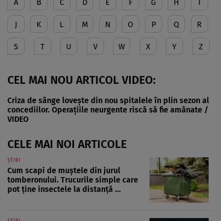
A
B
C
D
E
F
G
H
I
J
K
L
M
N
O
P
Q
R
S
T
U
V
W
X
Y
Z
CEL MAI NOU ARTICOL VIDEO:
Criza de sânge lovește din nou spitalele în plin sezon al
concediilor. Operațiile neurgente riscă să fie amânate /
VIDEO
CELE MAI NOI ARTICOLE
ȘTIRI
Cum scapi de muștele din jurul
tomberonului. Trucurile simple care
pot ține insectele la distanță ...