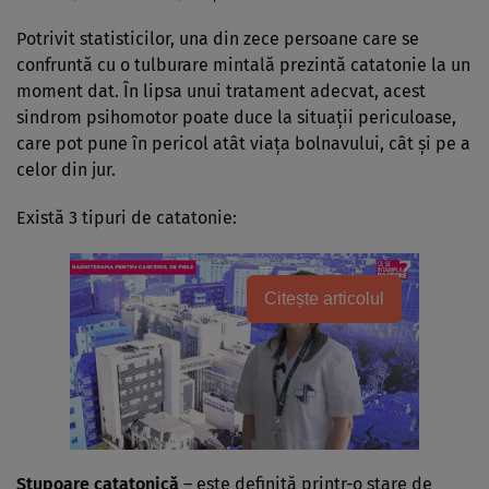
Potrivit statisticilor, una din zece persoane care se
confruntă cu o tulburare mintală prezintă catatonie la un
moment dat. În lipsa unui tratament adecvat, acest
sindrom psihomotor poate duce la situaţii periculoase,
care pot pune în pericol atât viaţa bolnavului, cât şi pe a
celor din jur.
Există 3 tipuri de catatonie:
Citește articolul
Stupoare catatonică
– este definită printr-o stare de