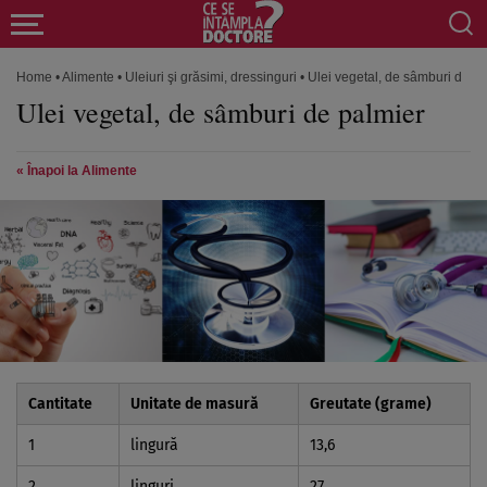
Home
•
Alimente
•
Uleiuri şi grăsimi, dressinguri
•
Ulei vegetal, de sâmburi de p
Ulei vegetal, de sâmburi de palmier
« Înapoi la Alimente
Cantitate
Unitate de masură
Greutate (grame)
1
lingură
13,6
2
linguri
27