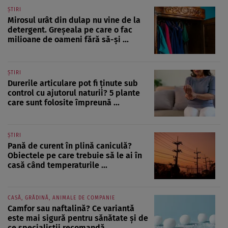
ȘTIRI
Mirosul urât din dulap nu vine de la
detergent. Greșeala pe care o fac
milioane de oameni fără să-și ...
ȘTIRI
Durerile articulare pot fi ținute sub
control cu ajutorul naturii? 5 plante
care sunt folosite împreună ...
ȘTIRI
Pană de curent în plină caniculă?
Obiectele pe care trebuie să le ai în
casă când temperaturile ...
CASĂ, GRĂDINĂ, ANIMALE DE COMPANIE
Camfor sau naftalină? Ce variantă
este mai sigură pentru sănătate și de
ce specialiștii recomandă ...