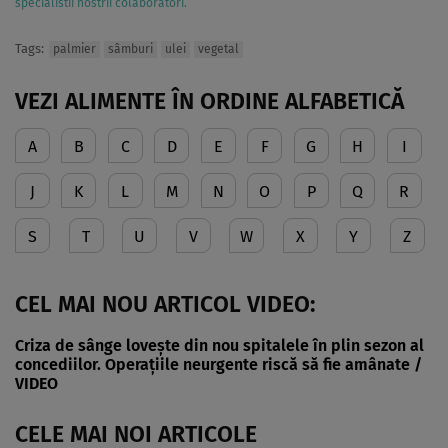
specialistii nostrii colaboratori.
Tags:
palmier
sâmburi
ulei
vegetal
VEZI ALIMENTE ÎN ORDINE ALFABETICĂ
A
B
C
D
E
F
G
H
I
J
K
L
M
N
O
P
Q
R
S
T
U
V
W
X
Y
Z
CEL MAI NOU ARTICOL VIDEO:
Criza de sânge lovește din nou spitalele în plin sezon al
concediilor. Operațiile neurgente riscă să fie amânate /
VIDEO
CELE MAI NOI ARTICOLE