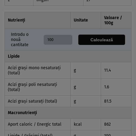
Valoare /
Nutrienți
Unitate
100
g
Introdu o
nouă
Calculează
cantitate
Lipide
Acizi graşi mono nesaturaţi
g
11.4
(total)
Acizi graşi poli nesaturaţi
g
1.6
(total)
Acizi graşi saturaţi (total)
g
81.5
Macronutrienți
Aport caloric / Energic total
kcal
862
Lipide / Grăsimi (total)
g
100