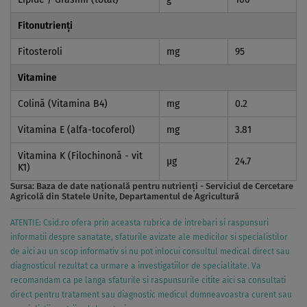
Fitonutrienți
Fitosteroli
mg
95
Vitamine
Colină (Vitamina B4)
mg
0.2
Vitamina E (alfa-tocoferol)
mg
3.81
Vitamina K (Filochinonă - vit
µg
24.7
K1)
Sursa:
Baza de date naţională pentru nutrienţi - Serviciul de Cercetare
Agricolă din Statele Unite, Departamentul de Agricultură
ATENTIE: Csid.ro ofera prin aceasta rubrica de intrebari si raspunsuri
informatii despre sanatate, sfaturile avizate ale medicilor si specialistilor
de aici au un scop informativ si nu pot inlocui consultul medical direct sau
diagnosticul rezultat ca urmare a investigatiilor de specialitate. Va
recomandam ca pe langa sfaturile si raspunsurile citite aici sa consultati
direct pentru tratament sau diagnostic medicul dumneavoastra curent sau