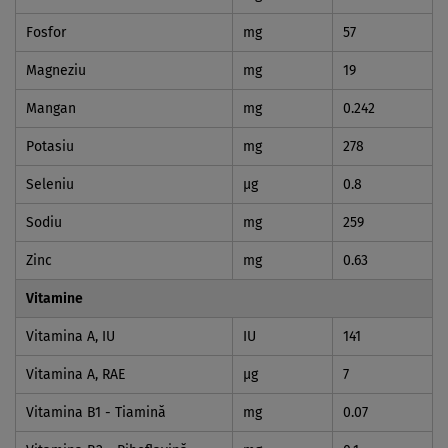
Fosfor
mg
57
Magneziu
mg
19
Mangan
mg
0.242
Potasiu
mg
278
Seleniu
µg
0.8
Sodiu
mg
259
Zinc
mg
0.63
Vitamine
Vitamina A, IU
IU
141
Vitamina A, RAE
µg
7
Vitamina B1 - Tiamină
mg
0.07