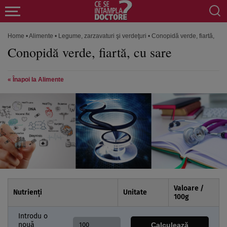
Home
•
Alimente
•
Legume, zarzavaturi şi verdeţuri
•
Conopidă verde, fiartă, cu 
Conopidă verde, fiartă, cu sare
« Înapoi la Alimente
Valoare /
Nutrienți
Unitate
100
g
Introdu o
nouă
Calculează