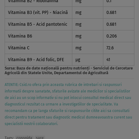
Vitamina B2 - Riboflavină
mg
0.1
Vitamina B3 (vit. PP) - Niacină
mg
0.681
Vitamina B5 - Acid pantotenic
mg
0.681
Vitamina B6
mg
0.206
Vitamina C
mg
72.6
Vitamina B9 - Acid folic, DFE
µg
41
Sursa:
Baza de date naţională pentru nutrienţi - Serviciul de Cercetare
Agricolă din Statele Unite, Departamentul de Agricultură
ATENTIE: Csid.ro ofera prin aceasta rubrica de intrebari si raspunsuri
informatii despre sanatate, sfaturile avizate ale medicilor si specialistilor
de aici au un scop informativ si nu pot inlocui consultul medical direct sau
diagnosticul rezultat ca urmare a investigatiilor de specialitate. Va
recomandam ca pe langa sfaturile si raspunsurile citite aici sa consultati
direct pentru tratament sau diagnostic medicul dumneavoastra curent sau
specialistii nostrii colaboratori.
Tags:
conopida
sare