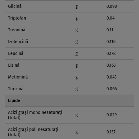
Glicină
g
0.098
Triptofan
g
0.04
Treonină
g
0.11
Izoleucină
g
0.116
Leucină
g
0.178
Lizină
g
0.163
Metionină
g
0.043
Tirozină
g
0.066
Lipide
Acizi graşi mono nesaturaţi
g
0.029
(total)
Acizi graşi poli nesaturaţi
g
0.137
(total)