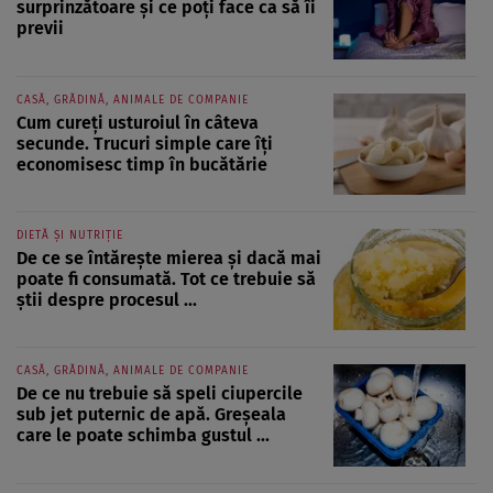
surprinzătoare și ce poți face ca să îi
previi
CASĂ, GRĂDINĂ, ANIMALE DE COMPANIE
Cum cureți usturoiul în câteva
secunde. Trucuri simple care îți
economisesc timp în bucătărie
DIETĂ ȘI NUTRIȚIE
De ce se întărește mierea și dacă mai
poate fi consumată. Tot ce trebuie să
știi despre procesul ...
CASĂ, GRĂDINĂ, ANIMALE DE COMPANIE
De ce nu trebuie să speli ciupercile
sub jet puternic de apă. Greșeala
care le poate schimba gustul ...