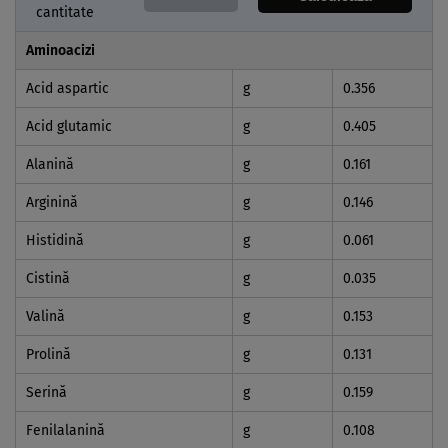
cantitate
Aminoacizi
Acid aspartic
g
0.356
Acid glutamic
g
0.405
Alanină
g
0.161
Arginină
g
0.146
Histidină
g
0.061
Cistină
g
0.035
Valină
g
0.153
Prolină
g
0.131
Serină
g
0.159
Fenilalanină
g
0.108