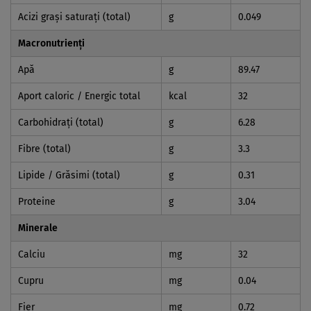
Acizi graşi saturaţi (total)
g
0.049
Macronutrienți
Apă
g
89.47
Aport caloric / Energic total
kcal
32
Carbohidraţi (total)
g
6.28
Fibre (total)
g
3.3
Lipide / Grăsimi (total)
g
0.31
Proteine
g
3.04
Minerale
Calciu
mg
32
Cupru
mg
0.04
Fier
mg
0.72