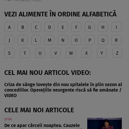
VEZI ALIMENTE ÎN ORDINE ALFABETICĂ
A
B
C
D
E
F
G
H
I
J
K
L
M
N
O
P
Q
R
S
T
U
V
W
X
Y
Z
CEL MAI NOU ARTICOL VIDEO:
Criza de sânge lovește din nou spitalele în plin sezon al
concediilor. Operațiile neurgente riscă să fie amânate /
VIDEO
CELE MAI NOI ARTICOLE
ȘTIRI
De ce apar cârceii noaptea. Cauzele