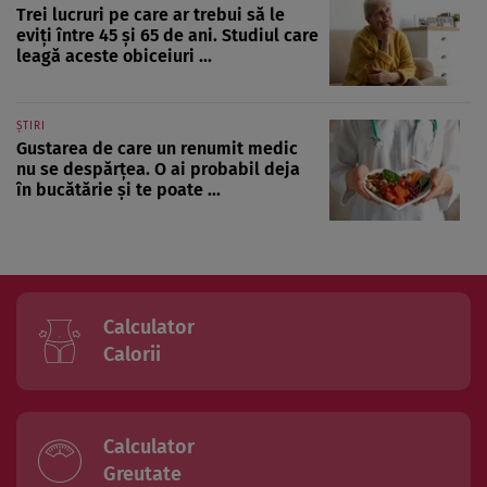
Trei lucruri pe care ar trebui să le
eviți între 45 și 65 de ani. Studiul care
leagă aceste obiceiuri ...
ȘTIRI
Gustarea de care un renumit medic
nu se despărțea. O ai probabil deja
în bucătărie și te poate ...
Calculator
Calorii
Calculator
Greutate