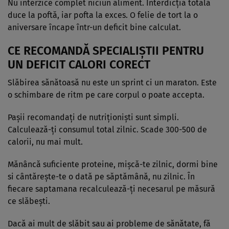
Nu interzice complet niciun aliment. Interdicția totală
duce la poftă, iar pofta la exces. O felie de tort la o
aniversare încape într-un deficit bine calculat.
CE RECOMANDĂ SPECIALIȘTII PENTRU
UN DEFICIT CALORI CORECT
Slăbirea sănătoasă nu este un sprint ci un maraton. Este
o schimbare de ritm pe care corpul o poate accepta.
Pașii recomandați de nutriționiști sunt simpli.
Calculează-ți consumul total zilnic. Scade 300-500 de
calorii, nu mai mult.
Mănâncă suficiente proteine, mișcă-te zilnic, dormi bine
si cântărește-te o dată pe săptămână, nu zilnic. În
fiecare saptamana recalculează-ți necesarul pe măsură
ce slăbești.
Dacă ai mult de slăbit sau ai probleme de sănătate, fă