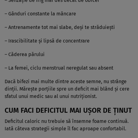
– Senzație de frig mai des decât de obicei
– Gânduri constante la mâncare
– Antrenamente tot mai slabe, deși te străduiești
– Irascibilitate și lipsă de concentrare
– Căderea părului
– La femei, ciclu menstrual neregulat sau absent
Dacă bifezi mai multe dintre aceste semne, nu strânge
dinții. Mărește porțiile spre un deficit mai blând și cere
sfatul unui medic sau al unui nutriționist.
CUM FACI DEFICITUL MAI UȘOR DE ȚINUT
Deficitul caloric nu trebuie să însemne foame continuă.
Iată câteva strategii simple îl fac aproape confortabil.