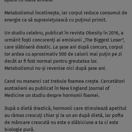
Metabolismul încetinește, iar corpul reduce consumul de
energie ca să supraviețuiască cu puținul primit.
Un studiu celebru, publicat în revista Obesity în 2016, a
urmărit foști concurenți ai emisiunii „The Biggest Loser”,
care slăbiseră drastic. La șase ani după concurs, corpul
lor ardea cu aproximativ 500 de calorii mai puțin pe zi
decât ar fi fost normal pentru greutatea lor.
Metabolismul nu-și revenise nici după șase ani.
Cand nu mananci cat trebuie foamea crește. Cercetători
australieni au publicat în New England Journal of
Medicine un studiu despre hormonii foamei.
După o dietă drastică, hormonii care stimulează apetitul
au rămas crescuți chiar și la un an după dietă, iar pofta
de mâncare crescută nu este o slăbiciune a ta ci este
biologie pură.