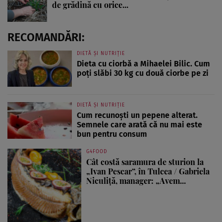
de grădină cu orice...
RECOMANDĂRI:
DIETĂ ȘI NUTRIȚIE
Dieta cu ciorbă a Mihaelei Bilic. Cum
poți slăbi 30 kg cu două ciorbe pe zi
DIETĂ ȘI NUTRIȚIE
Cum recunoști un pepene alterat.
Semnele care arată că nu mai este
bun pentru consum
G4FOOD
Cât costă saramura de sturion la
„Ivan Pescar”, în Tulcea / Gabriela
Niculiță, manager: „Avem...