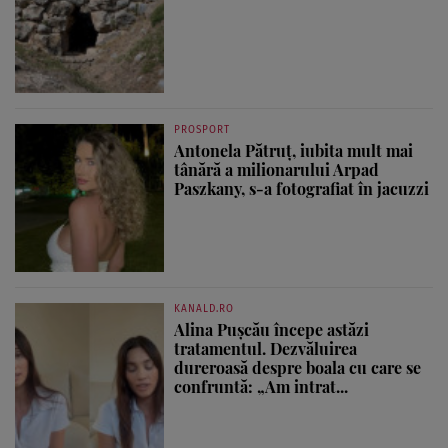
PROSPORT
Antonela Pătruț, iubita mult mai
tânără a milionarului Arpad
Paszkany, s-a fotografiat în jacuzzi
KANALD.RO
Alina Pușcău începe astăzi
tratamentul. Dezvăluirea
dureroasă despre boala cu care se
confruntă: „Am intrat...