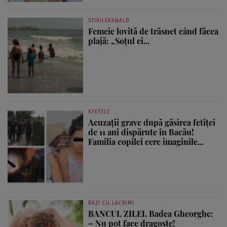
STIRILEKANALD
Femeie lovită de trăsnet când făcea
plajă: „Soțul ei...
KFETELE
Acuzații grave după găsirea fetiței
de 11 ani dispărute în Bacău!
Familia copilei cere imaginile...
RAZI CU LACRIMI
BANCUL ZILEI. Badea Gheorghe:
– Nu pot face dragoste!