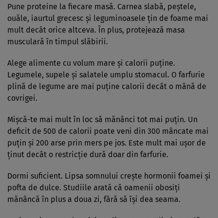
Pune proteine la fiecare masă. Carnea slabă, peștele,
ouăle, iaurtul grecesc și leguminoasele țin de foame mai
mult decât orice altceva. În plus, protejează masa
musculară în timpul slăbirii.
Alege alimente cu volum mare și calorii puține.
Legumele, supele și salatele umplu stomacul. O farfurie
plină de legume are mai puține calorii decât o mână de
covrigei.
Mișcă-te mai mult în loc să mănânci tot mai puțin. Un
deficit de 500 de calorii poate veni din 300 mâncate mai
puțin și 200 arse prin mers pe jos. Este mult mai ușor de
ținut decât o restricție dură doar din farfurie.
Dormi suficient. Lipsa somnului crește hormonii foamei și
pofta de dulce. Studiile arată că oamenii obosiți
mănâncă în plus a doua zi, fără să își dea seama.