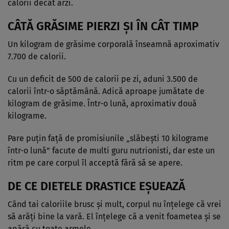
calorii decât arzi.
CÂTĂ GRĂSIME PIERZI ȘI ÎN CÂT TIMP
Un kilogram de grăsime corporală înseamnă aproximativ
7.700 de calorii.
Cu un deficit de 500 de calorii pe zi, aduni 3.500 de
calorii într-o săptămână. Adică aproape jumătate de
kilogram de grăsime. Într-o lună, aproximativ două
kilograme.
Pare puțin față de promisiunile „slăbești 10 kilograme
într-o lună” facute de multi guru nutrionisti, dar este un
ritm pe care corpul îl acceptă fără să se apere.
DE CE DIETELE DRASTICE EȘUEAZĂ
Când tai caloriile brusc și mult, corpul nu înțelege că vrei
să arăți bine la vară. El înțelege că a venit foametea și se
apără cu toate armele.