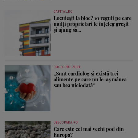
CAPITAL.RO
Locuiești la bloc? 10 reguli pe care
mulți proprietari le înțeleg greșit
și ajung să...
DOCTORUL ZILEI
„Sunt cardiolog și există trei
alimente pe care nu le-aș mânca
sau bea niciodată”
DESCOPERA.RO
Care este cel mai vechi pod din
Europa?