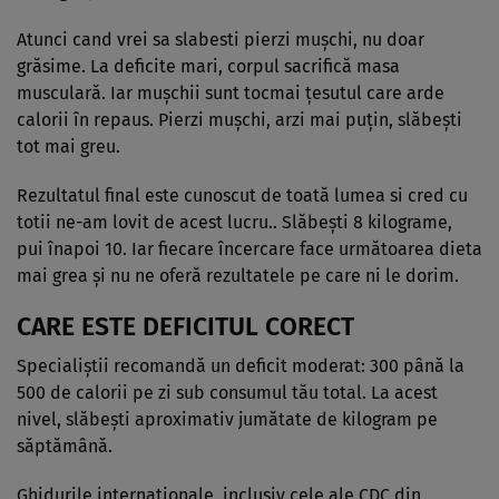
Atunci cand vrei sa slabesti pierzi mușchi, nu doar
grăsime. La deficite mari, corpul sacrifică masa
musculară. Iar mușchii sunt tocmai țesutul care arde
calorii în repaus. Pierzi mușchi, arzi mai puțin, slăbești
tot mai greu.
Rezultatul final este cunoscut de toată lumea si cred cu
totii ne-am lovit de acest lucru.. Slăbești 8 kilograme,
pui înapoi 10. Iar fiecare încercare face următoarea dieta
mai grea și nu ne oferă rezultatele pe care ni le dorim.
CARE ESTE DEFICITUL CORECT
Specialiștii recomandă un deficit moderat: 300 până la
500 de calorii pe zi sub consumul tău total. La acest
nivel, slăbești aproximativ jumătate de kilogram pe
săptămână.
Ghidurile internaționale, inclusiv cele ale CDC din