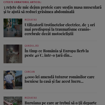
CITESTE URMATORUL ARTICOL:
3 rețete de mic dejun proteic care susțin masa musculară
și te ajută să reduci grăsimea abdominală
MEDIAFAX
Utilizatorii trotinetelor electrice, de 3 ori
mai predispuși la traumatisme cranio-
cerebrale decât motocicliștii
GANDUL.RO
În timp ce România și Europa fierb la
peste 40°C, într-o țară din...
CANCAN
4.000 lei amendă tuturor românilor care
locuiesc la casă și fac acest lucru...
MEDIAFAX
Buruiana pe care ar trebui să o ții departe