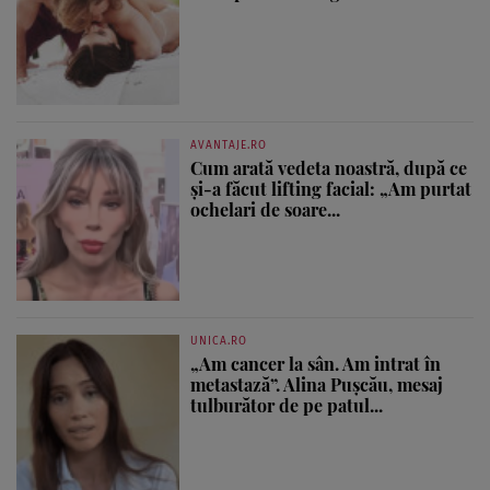
AVANTAJE.RO
Cum arată vedeta noastră, după ce
și-a făcut lifting facial: „Am purtat
ochelari de soare...
UNICA.RO
„Am cancer la sân. Am intrat în
metastază”. Alina Pușcău, mesaj
tulburător de pe patul...