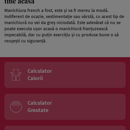
tine acasă
Manichiura french a fost, este şi va fi mereu la modă.
Indiferent de ocazie, vestimentaţie sau vârstă, cu acest tip de
manichiură nu vei da greş niciodată. Este adevărat că nu se
poate executa uşor acasă o manichiură franţuzească
impecabilă, dar cu puţin exerciţiu şi cu produse bune o să
reuşeşti cu siguranţă.
Calculator
Calorii
Calculator
Greutate