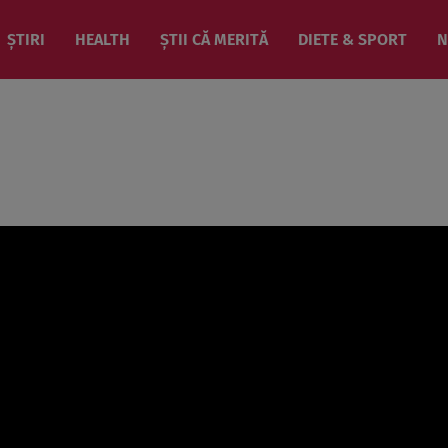
ȘTIRI
HEALTH
ȘTII CĂ MERITĂ
DIETE & SPORT
N