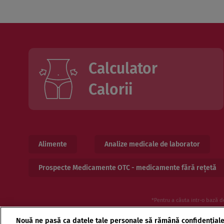
Calculator
Calorii
Alimente
Analize medicale de laborator
Prospecte Medicamente OTC - medicamente fără rețetă
*Pentru a căuta intr-o bază d
Nouă ne pasă ca datele tale personale să rămână confidențial