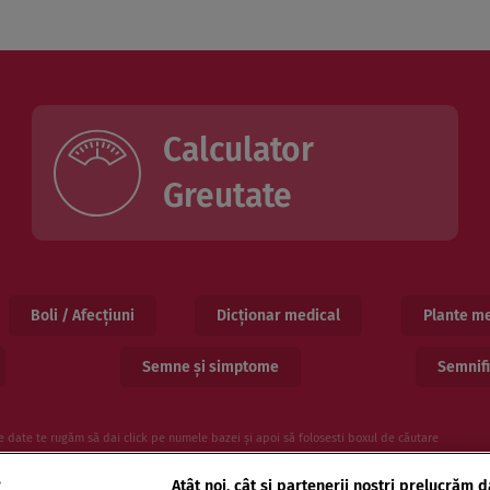
Calculator
Greutate
Boli / Afecțiuni
Dicționar medical
Plante me
Semne și simptome
Semnifi
e date te rugăm să dai click pe numele bazei și apoi să folosesti boxul de căutare
e
Atât noi, cât și partenerii noștri prelucrăm d