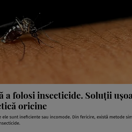
 a folosi insecticide. Soluții ușo
tică oricine
e ele sunt ineficiente sau incomode. Din fericire, există metode sim
nsecticide.