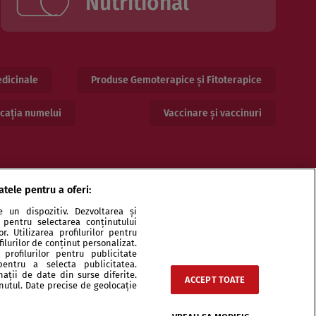
Nutritional
dicinale
Produse Gemoterapice și Fitoterapice
cația numelui
Vaccinare și vaccinuri
atele pentru a oferi:
 un dispozitiv. Dezvoltarea și
or pentru selectarea conținutului
. Utilizarea profilurilor pentru
ilurilor de conținut personalizat.
profilurilor pentru publicitate
pentru a selecta publicitatea.
ri și specialiști
Echipa
Contact
Sitemap
nații de date din surse diferite.
ACCEPT TOATE
inutul. Date precise de geolocație