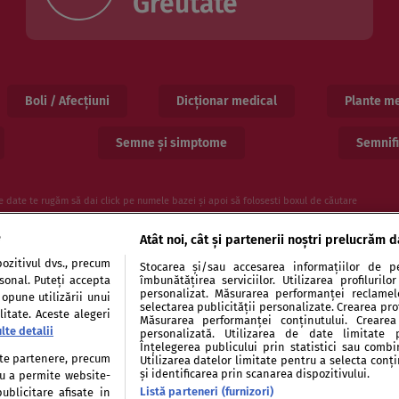
Greutate
Boli / Afecțiuni
Dicționar medical
Plante me
Semne și simptome
Semnifi
e date te rugăm să dai click pe numele bazei și apoi să folosesti boxul de căutare
e
Atât noi, cât și partenerii noștri prelucrăm d
ozitivul dvs., precum
Stocarea și/sau accesarea informațiilor de pe
rsonal. Puteți accepta
îmbunătățirea serviciilor. Utilizarea profiluril
personalizat. Măsurarea performanței reclamelor
 opune utilizării unui
selectarea publicității personalizate. Crearea prof
itate. Aceste alegeri
Măsurarea performanței conținutului. Crearea 
lte detalii
personalizată. Utilizarea de date limitate 
entialitate
Politica de cookies
Publicitate
Auto
Înțelegerea publicului prin statistici sau combi
tate partenere, precum
Utilizarea datelor limitate pentru a selecta conț
și identificarea prin scanarea dispozitivului.
tru a permite website-
Listă parteneri (furnizori)
ublicitare afisate in