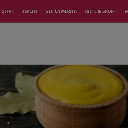
ȘTIRI
HEALTH
ȘTII CĂ MERITĂ
DIETE & SPORT
N