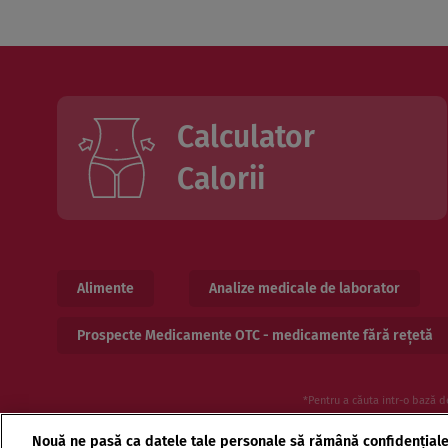
Calculator
Calorii
Alimente
Analize medicale de laborator
Prospecte Medicamente OTC - medicamente fără rețetă
*Pentru a căuta intr-o bază d
Nouă ne pasă ca datele tale personale să rămână confidențial