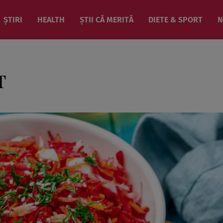
ȘTIRI
HEALTH
ȘTII CĂ MERITĂ
DIETE & SPORT
N
T