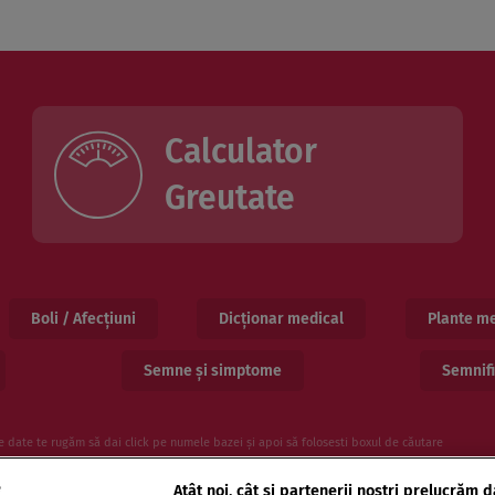
Calculator
Greutate
Boli / Afecțiuni
Dicționar medical
Plante me
Semne și simptome
Semnifi
e date te rugăm să dai click pe numele bazei și apoi să folosesti boxul de căutare
e
Atât noi, cât și partenerii noștri prelucrăm d