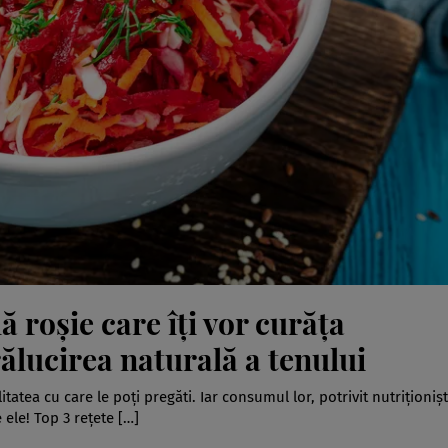
ă roșie care îți vor curăța
rălucirea naturală a tenului
litatea cu care le poți pregăti. Iar consumul lor, potrivit nutriționișt
ele! Top 3 rețete […]