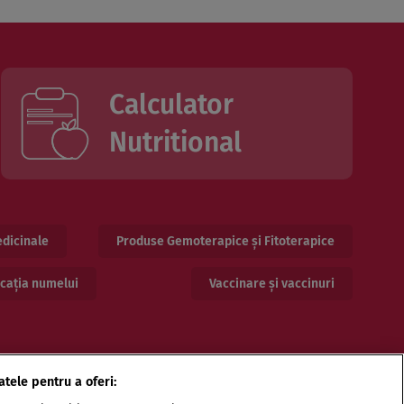
Calculator
Nutritional
dicinale
Produse Gemoterapice și Fitoterapice
cația numelui
Vaccinare și vaccinuri
atele pentru a oferi: