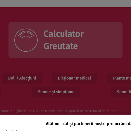
Calculator
Greutate
Boli / Afecțiuni
Dicționar medical
Plante me
Semne și simptome
Semnifi
e date te rugăm să dai click pe numele bazei și apoi să folosesti boxul de căutare
e
Atât noi, cât și partenerii noștri prelucrăm d