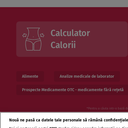
Calculator
Calorii
Alimente
Analize medicale de laborator
Prospecte Medicamente OTC - medicamente fără rețetă
*Pentru a căuta intr-o bază d
Nouă ne pasă ca datele tale personale să rămână confidențial