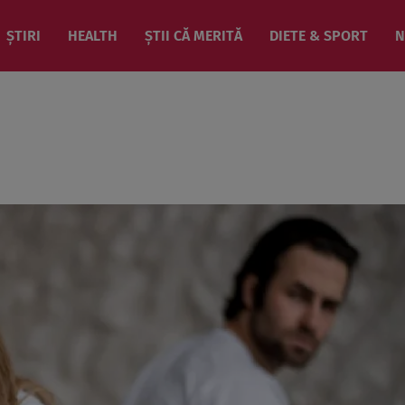
ȘTIRI
HEALTH
ȘTII CĂ MERITĂ
DIETE & SPORT
N