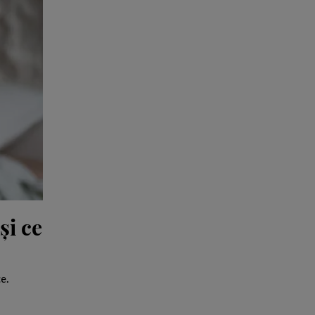
și ce
e.