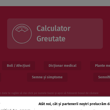
Calculator
Greutate
Boli / Afecțiuni
Dicționar medical
Plante me
Semne și simptome
Semnifi
e date te rugăm să dai click pe numele bazei și apoi să folosesti boxul de căutare
e
Atât noi, cât și partenerii noștri prelucrăm d