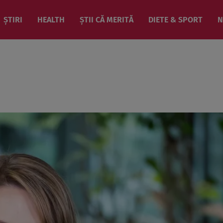
ȘTIRI
HEALTH
ȘTII CĂ MERITĂ
DIETE & SPORT
N