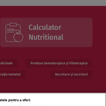
Calculator
Nutritional
dicinale
Produse Gemoterapice și Fitoterapice
cația numelui
Vaccinare și vaccinuri
atele pentru a oferi: