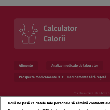
Calculator
Calorii
Alimente
Analize medicale de laborator
Prospecte Medicamente OTC - medicamente fără rețetă
*Pentru a căuta intr-o bază d
Nouă ne pasă ca datele tale personale să rămână confidențial