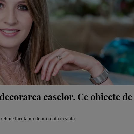
edecorarea caselor. Ce obiecte de
trebuie făcută nu doar o dată în viaţă.