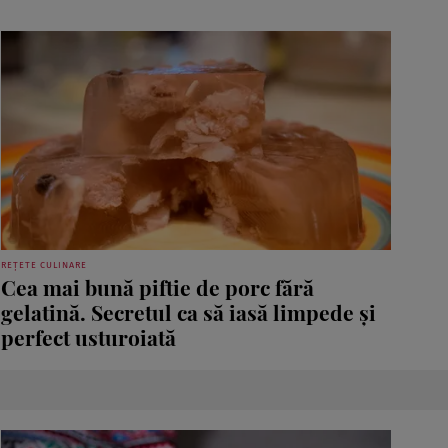
REȚETE CULINARE
Cea mai bună piftie de porc fără
gelatină. Secretul ca să iasă limpede și
perfect usturoiată