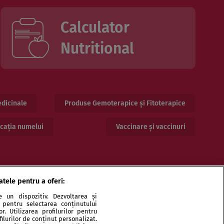
Calculator
Nutritional
dicinale
Produse Gemoterapice și Fitoterapice
cația numelui
Vaccinare și vaccinuri
atele pentru a oferi:
 un dispozitiv. Dezvoltarea și
or pentru selectarea conținutului
. Utilizarea profilurilor pentru
ilurilor de conținut personalizat.