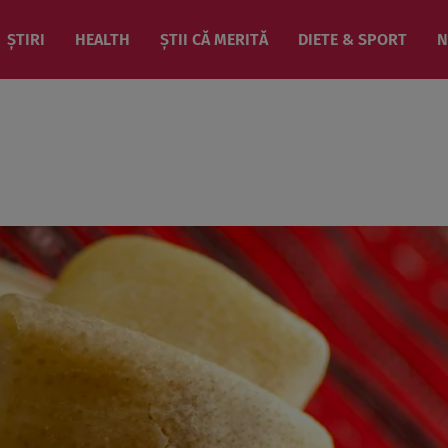
ȘTIRI
HEALTH
ȘTII CĂ MERITĂ
DIETE & SPORT
N