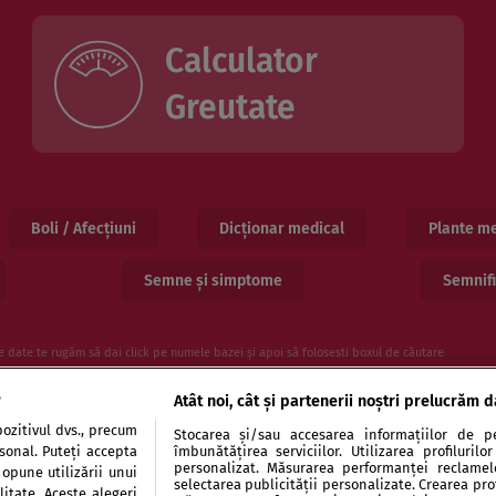
Calculator
Greutate
Boli / Afecțiuni
Dicționar medical
Plante me
Semne și simptome
Semnifi
e date te rugăm să dai click pe numele bazei și apoi să folosesti boxul de căutare
e
Atât noi, cât și partenerii noștri prelucrăm d
ozitivul dvs., precum
Stocarea și/sau accesarea informațiilor de pe
rsonal. Puteți accepta
îmbunătățirea serviciilor. Utilizarea profiluril
personalizat. Măsurarea performanței reclamelor
 opune utilizării unui
selectarea publicității personalizate. Crearea prof
itate. Aceste alegeri