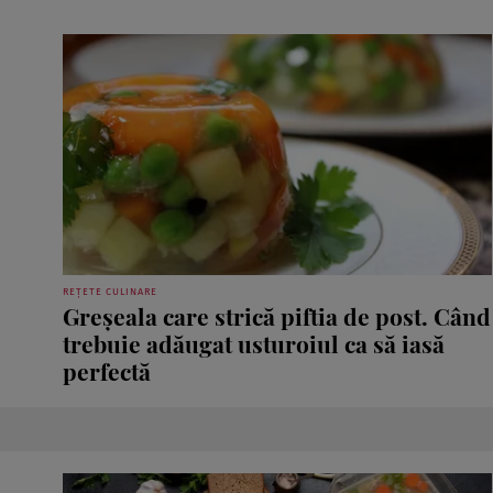
REȚETE CULINARE
Greșeala care strică piftia de post. Când
trebuie adăugat usturoiul ca să iasă
perfectă