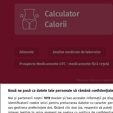
Calculator
Calorii
Alimente
Analize medicale de laborator
Prospecte Medicamente OTC - medicamente fără rețetă
*Pentru a căuta intr-o bază d
Nouă ne pasă ca datele tale personale să rămână confidențial
Noi și partenerii noștri
1019
stocăm și/sau accesăm informații pe disp
identificatorii cookie unici pentru prelucrarea datelor cu caracter pe
sau gestiona preferințele dvs. făcând clic mai jos, respectiv vă puteți
interes legitim în orice moment pe pagina cu politica de confidențial