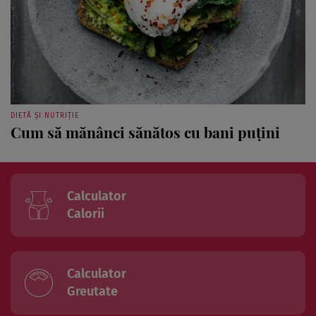
DIETĂ ȘI NUTRIȚIE
Cum să mănânci sănătos cu bani puțini
Calculator
Calorii
Calculator
Greutate