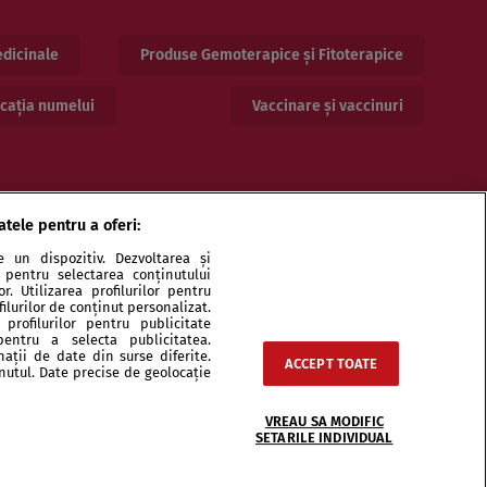
dicinale
Produse Gemoterapice și Fitoterapice
cația numelui
Vaccinare și vaccinuri
atele pentru a oferi:
 un dispozitiv. Dezvoltarea și
or pentru selectarea conținutului
. Utilizarea profilurilor pentru
ilurilor de conținut personalizat.
profilurilor pentru publicitate
ri și specialiști
Echipa
Contact
Sitemap
pentru a selecta publicitatea.
nații de date din surse diferite.
ACCEPT TOATE
inutul. Date precise de geolocație
VREAU SA MODIFIC
SETARILE INDIVIDUAL