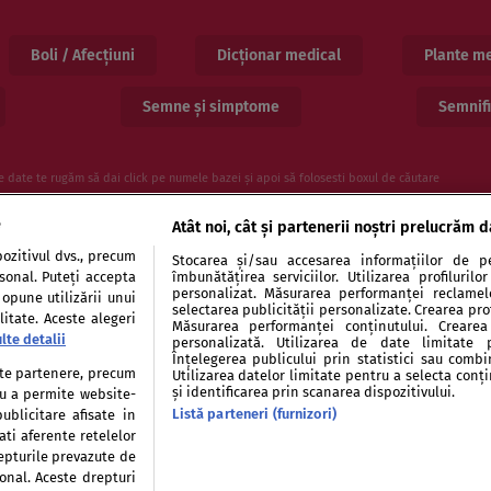
Boli / Afecțiuni
Dicționar medical
Plante me
Semne și simptome
Semnifi
e date te rugăm să dai click pe numele bazei și apoi să folosesti boxul de căutare
e
Atât noi, cât și partenerii noștri prelucrăm d
ozitivul dvs., precum
Stocarea și/sau accesarea informațiilor de pe
rsonal. Puteți accepta
îmbunătățirea serviciilor. Utilizarea profiluril
personalizat. Măsurarea performanței reclamelor
 opune utilizării unui
selectarea publicității personalizate. Crearea prof
itate. Aceste alegeri
Măsurarea performanței conținutului. Crearea 
lte detalii
entialitate
Politica de cookies
Publicitate
Auto
personalizată. Utilizarea de date limitate 
Înțelegerea publicului prin statistici sau combi
tate partenere, precum
Utilizarea datelor limitate pentru a selecta conț
și identificarea prin scanarea dispozitivului.
tru a permite website-
Listă parteneri (furnizori)
ublicitare afisate in
ati aferente retelelor
repturile prevazute de
Modifică Setările
sonal. Aceste drepturi