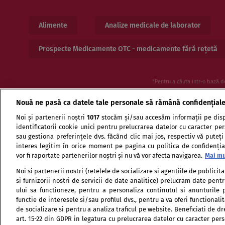
Alimente
Analize medicale de laborator
Prospecte Medicamente OTC - medicamente fără rețetă
*Pentru a căuta intr-o bază d
Nouă ne pasă ca datele tale personale să rămână confidențial
Noi și partenerii noștri
1017
stocăm și/sau accesăm informații pe disp
identificatorii cookie unici pentru prelucrarea datelor cu caracter pe
sau gestiona preferințele dvs. făcând clic mai jos, respectiv vă puteți
interes legitim în orice moment pe pagina cu politica de confidențial
vor fi raportate partenerilor noștri și nu vă vor afecta navigarea.
Mai mu
Termeni si conditii de utilizare
Politica de confid
Noi si partenerii nostri (retelele de socializare si agentiile de publici
si furnizorii nostri de servicii de date analitice) prelucram date pen
ului sa functioneze, pentru a personaliza continutul si anunturile p
functie de interesele si/sau profilul dvs., pentru a va oferi functionalit
de socializare si pentru a analiza traficul pe website. Beneficiati de d
art. 15-22 din GDPR in legatura cu prelucrarea datelor cu caracter per